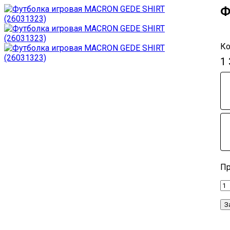
Ф
1
З