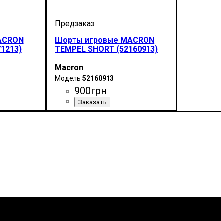
ACRON
Шорты игровые MACRON
1213)
TEMPEL SHORT (52160913)
Macron
52160913
900
грн
Цвет
: Черный