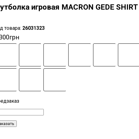
утболка игровая MACRON GEDE SHIRT 
26031323
 300
грн
аказать