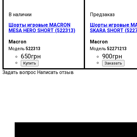
Шорты игровые MACRON
Шорты игровые M
MESA HERO SHORT (522313)
SKARA SHORT (5227
Macron
Macron
522313
52271213
650
грн
900
грн
Цвет
: Оранжевый
Цвет
: Синий
Задать вопрос
Написать отзыв