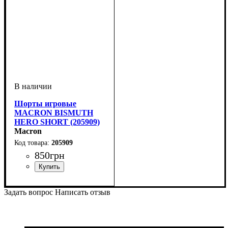
Шорты игровые
MACRON BISMUTH
HERO SHORT (205909)
Macron
205909
850
грн
Пол
Производитель
Цвет
Спорт
: Мужской
: Черный
: Волейбол
: Macron
Задать вопрос
Написать отзыв