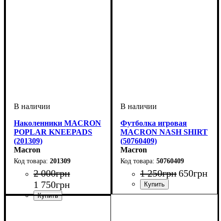
Наколенники MACRON
Футболка игровая
POPLAR KNEEPADS
MACRON NASH SHIRT
(201309)
(50760409)
Macron
Macron
201309
50760409
2 000
грн
1 250
грн
650
грн
1 750
грн
Пол
Производитель
Цвет
: Мужской
: Зеленый
: Macron
Пол
Производитель
Цвет
Спорт
: Унисекс
: Черный
: Волейбол
: Macron