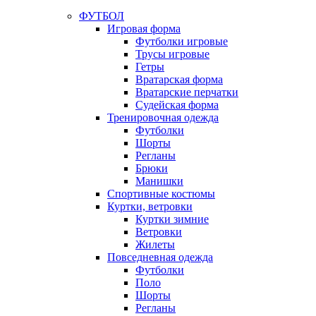
ФУТБОЛ
Игровая форма
Футболки игровые
Трусы игровые
Гетры
Вратарская форма
Вратарские перчатки
Судейская форма
Тренировочная одежда
Футболки
Шорты
Регланы
Брюки
Манишки
Спортивные костюмы
Куртки, ветровки
Куртки зимние
Ветровки
Жилеты
Повседневная одежда
Футболки
Поло
Шорты
Регланы