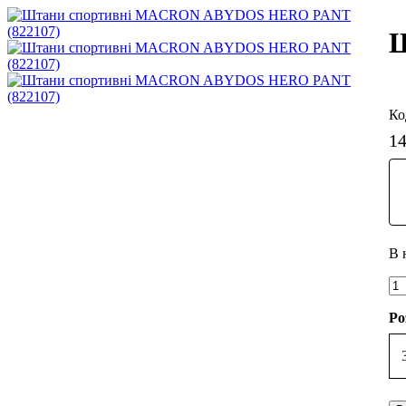
Ш
1
Ро