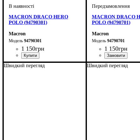
MACRON DRACO HERO
MACRON DRACO 
POLO (94790301)
POLO (94790701)
Macron
Macron
94790301
94790701
1 150
грн
1 150
грн
Виробник
Колір
: Синій
: Macron
Виробник
Колір
: Темно-синій
: Macron
Швидкий перегляд
Швидкий перегляд