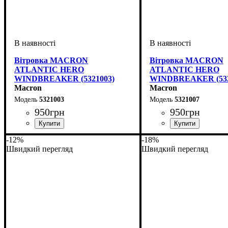
Вітровка MACRON
Вітровка MACRON
ATLANTIC HERO
ATLANTIC HERO
WINDBREAKER (5321003)
WINDBREAKER (532
Macron
Macron
5321003
5321007
950
грн
950
грн
Стать
Виробник
Колір
: Синій
: Дитяче, Унісекс
: Macron
Стать
Виробник
Колір
: Темно-синій
: Дитяче, Унісекс
: Macron
-12%
-18%
Швидкий перегляд
Швидкий перегляд