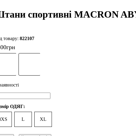
тани спортивні MACRON AB
822107
400
грн
змір ОДЯГ:
3XS
L
XL