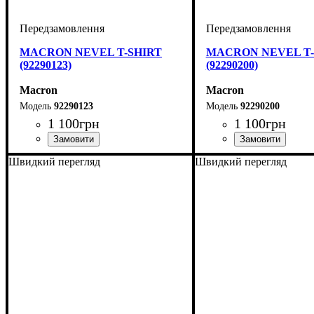
MACRON NEVEL T-SHIRT
MACRON NEVEL T-
(92290123)
(92290200)
Macron
Macron
92290123
92290200
1 100
грн
1 100
грн
Стать
Виробник
Колір
: Білий
: Дитяче, Унісекс, Чоловічий
: Macron
Стать
Виробник
Колір
: Червоний
: Дитяче, Унісек
: Macron
Швидкий перегляд
Швидкий перегляд