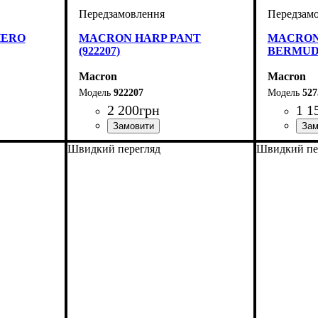
HERO
MACRON HARP PANT
MACRON
(922207)
BERMUDA
Macron
Macron
922207
527
2 200
грн
1 1
Виробник
Колір
: Темно-синій
: Macron
Виробник
Колір
: Те
Швидкий перегляд
Швидкий пе