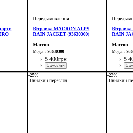
шорти
Вітровка MACRON ALPS
Вітровк
ERO
RAIN JACKET (93630300)
RAIN JAC
Macron
Macron
93630300
936
5 400
грн
5 4
с, Чоловічий
Стать
Виробник
Колір
: Синій
: Дитяче, Унісекс
: Macron
Стать
Виробник
Колір
: Те
: Ди
-25%
-23%
Швидкий перегляд
Швидкий пе