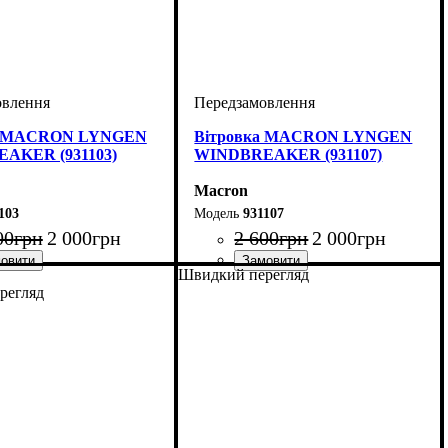
а MACRON LYNGEN
Вітровка MACRON LYNGEN
AKER (931103)
WINDBREAKER (931107)
Macron
103
931107
00
грн
2 000
грн
2 600
грн
2 000
грн
Швидкий перегляд
ій
тяче, Унісекс
: Macron
Стать
Виробник
Колір
: Темно-синій
: Дитяче, Унісекс
: Macron
регляд