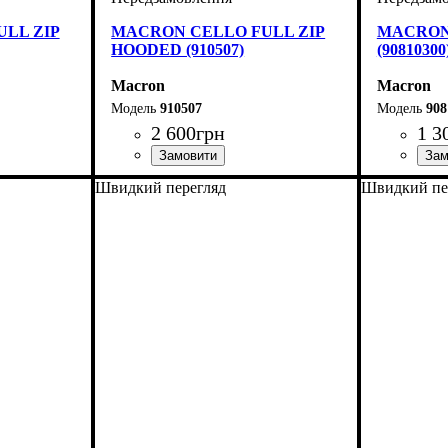
LL ZIP
MACRON CELLO FULL ZIP
MACRON
HOODED (910507)
(90810300
Macron
Macron
910507
908
2 600
грн
1 3
Виробник
Колір
: Темно-синій
: Macron
Виробник
Колір
: Син
Швидкий перегляд
Швидкий пе