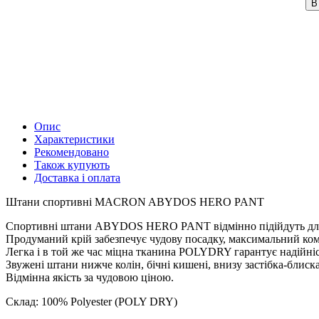
В
Опис
Характеристики
Рекомендовано
Також купують
Доставка і оплата
Штани спортивні MACRON ABYDOS HERO PANT
Спортивні штани ABYDOS HERO PANT відмінно підійдуть для 
Продуманий крій забезпечує чудову посадку, максимальний ком
Легка і в той же час міцна тканина POLYDRY гарантує надійніс
Звужені штани нижче колін, бічні кишені, внизу застібка-блиск
Відмінна якість за чудовою ціною.
Склад: 100% Polyester (POLY DRY)