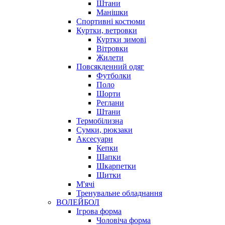
Штани
Манішки
Спортивні костюми
Куртки, ветровки
Куртки зимові
Вітровки
Жилети
Повсякденний одяг
Футболки
Поло
Шорти
Реглани
Штани
Термобілизна
Сумки, рюкзаки
Аксесуари
Кепки
Шапки
Шкарпетки
Щитки
М'ячі
Тренувальне обладнання
ВОЛЕЙБОЛ
Ігрова форма
Чоловіча форма