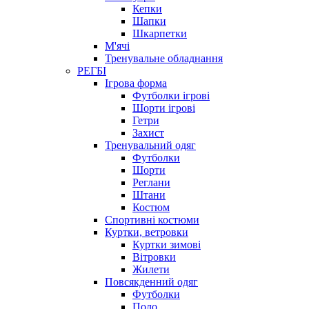
Кепки
Шапки
Шкарпетки
М'ячі
Тренувальне обладнання
РЕГБІ
Ігрова форма
Футболки ігрові
Шорти ігрові
Гетри
Захист
Тренувальний одяг
Футболки
Шорти
Реглани
Штани
Костюм
Спортивні костюми
Куртки, ветровки
Куртки зимові
Вітровки
Жилети
Повсякденний одяг
Футболки
Поло