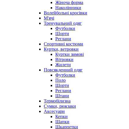
Жіноча форма
Наколінники
Волейбольні кросівки
М'ячі
Тренувальний одяг
Футболки
Шорти
Реглани
Спортивні костюми
Куртки, ветровки
Куртки зимові
Вітровки
Жилети
Повсякденний одяг
Футболки
Поло
Шорти
Реглани
Штани
Термобілизна
Сумки, рюкзаки
Аксесуари
Кепки
Шапки
Шкарпетки