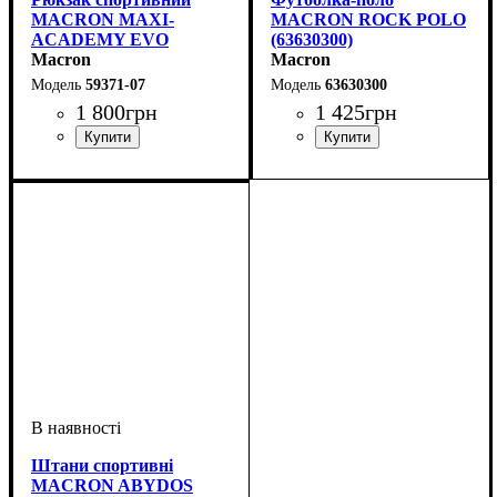
MACRON MAXI-
MACRON ROCK POLO
ACADEMY EVO
(63630300)
(5937107)
Macron
Macron
59371-07
63630300
1 800
грн
1 425
грн
Стать
Виробник
Колір
: Темно-синій
: Унісекс
: Macron
Стать
Виробник
Колір
: Синій
: Дитяче, Унісекс
: Macron
Штани спортивні
MACRON ABYDOS