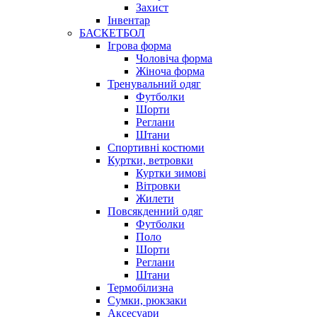
Захист
Інвентар
БАСКЕТБОЛ
Ігрова форма
Чоловіча форма
Жіноча форма
Тренувальний одяг
Футболки
Шорти
Реглани
Штани
Спортивні костюми
Куртки, ветровки
Куртки зимові
Вітровки
Жилети
Повсякденний одяг
Футболки
Поло
Шорти
Реглани
Штани
Термобілизна
Сумки, рюкзаки
Аксесуари