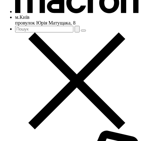
м.Київ
провулок Юрія Матущака, 8