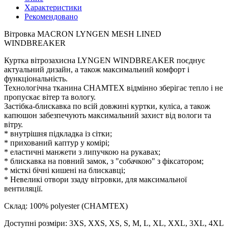
Характеристики
Рекомендовано
Вітровка MACRON LYNGEN MESH LINED
WINDBREAKER
Куртка вітрозахисна LYNGEN WINDBREAKER поєднує
актуальний дизайн, а також максимальний комфорт і
функціональність.
Технологічна тканина CHAMTEX відмінно зберігає тепло і не
пропускає вітер та вологу.
Застібка-блискавка по всій довжині куртки, куліса, а також
капюшон забезпечують максимальний захист від вологи та
вітру.
* внутрішня підкладка із сітки;
* прихований каптур у комірі;
* еластичні манжети з липучкою на рукавах;
* блискавка на повний замок, з "собачкою" з фіксатором;
* місткі бічні кишені на блискавці;
* Невеликі отвори ззаду вітровки, для максимальної
вентиляції.
Склад: 100% polyester (CHAMTEX)
Доступні розміри: 3XS, XXS, XS, S, M, L, XL, XXL, 3XL, 4XL