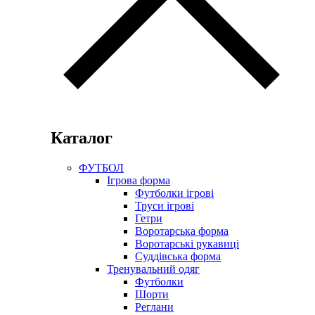
Каталог
ФУТБОЛ
Ігрова форма
Футболки ігрові
Труси ігрові
Гетри
Воротарська форма
Воротарські рукавиці
Суддівська форма
Тренувальний одяг
Футболки
Шорти
Реглани