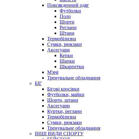
Повсякденний одяг
Футболки
Поло
Шорти
Реглани
Штани
Термобілизна
Сумки, рюкзаки
Аксесуари
Кепки
Шапки
Шкарпетки
М'ячі
Тренувальне обладнання
БІГ
Бігові кросівки
Футболки, майки
Шорти, штани
Аксесуари
Куртки, реглани
Термобілизна
Сумки, рюкзаки
Тренувальне обладнання
ІНШІ ВИДИ СПОРТУ