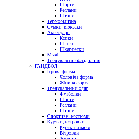
Шорти
Реглани
Штани
Термобілизна
Сумки, рюкзаки
Аксесуари
Кепки
Шапки
Шкарпетки
М'ячі
Тренувальне обладнання
ГАНДБОЛ
Ігрова форма
Чоловіча форма
Жіноча форма
Тренувальний одяг
Футболки
Шорти
Реглани
Штани
Спортивні костюми
Куртки, ветровки
Куртки зимові
Вітровки
Жилети