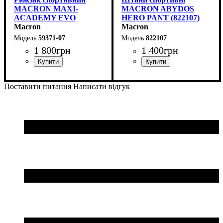
MACRON MAXI-
MACRON ABYDOS
ACADEMY EVO
HERO PANT (822107)
(5937107)
Macron
Macron
59371-07
822107
1 800
грн
1 400
грн
Стать
Виробник
Колір
: Темно-синій
: Унісекс
: Macron
Колір
: Темно-синій
Поставити питання
Написати відгук