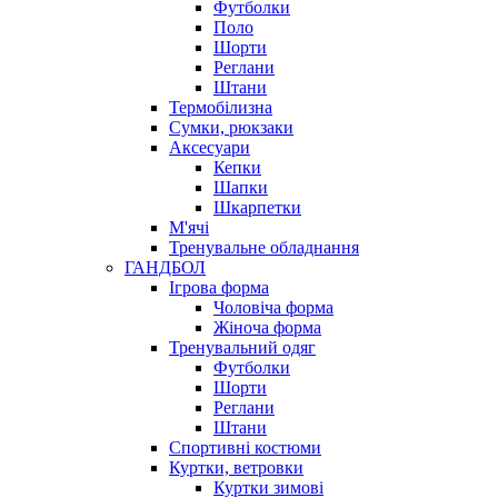
Футболки
Поло
Шорти
Реглани
Штани
Термобілизна
Сумки, рюкзаки
Аксесуари
Кепки
Шапки
Шкарпетки
М'ячі
Тренувальне обладнання
ГАНДБОЛ
Ігрова форма
Чоловіча форма
Жіноча форма
Тренувальний одяг
Футболки
Шорти
Реглани
Штани
Спортивні костюми
Куртки, ветровки
Куртки зимові