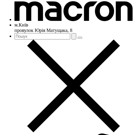
м.Київ
провулок Юрія Матущака, 8