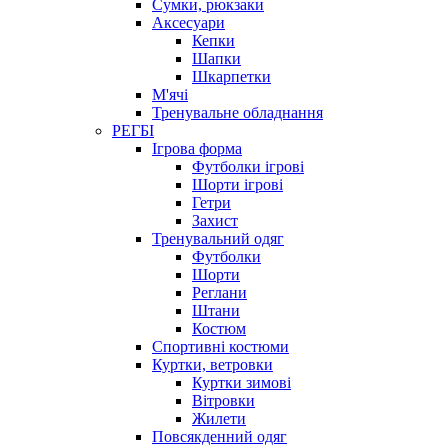
Сумки, рюкзаки
Аксесуари
Кепки
Шапки
Шкарпетки
М'ячі
Тренувальне обладнання
РЕГБІ
Ігрова форма
Футболки ігрові
Шорти ігрові
Гетри
Захист
Тренувальний одяг
Футболки
Шорти
Реглани
Штани
Костюм
Спортивні костюми
Куртки, ветровки
Куртки зимові
Вітровки
Жилети
Повсякденний одяг