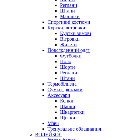
Реглани
Штани
Манішки
Спортивні костюми
Куртки, ветровки
Куртки зимові
Вітровки
Жилети
Повсякденний одяг
Футболки
Поло
Шорти
Реглани
Штани
Термобілизна
Сумки, рюкзаки
Аксесуари
Кепки
Шапки
Шкарпетки
Щитки
М'ячі
Тренувальне обладнання
ВОЛЕЙБОЛ