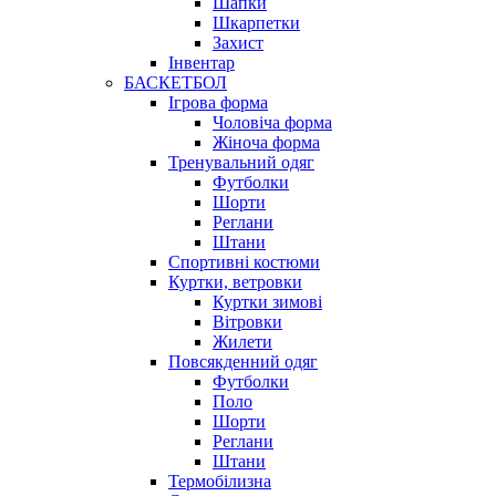
Шапки
Шкарпетки
Захист
Інвентар
БАСКЕТБОЛ
Ігрова форма
Чоловіча форма
Жіноча форма
Тренувальний одяг
Футболки
Шорти
Реглани
Штани
Спортивні костюми
Куртки, ветровки
Куртки зимові
Вітровки
Жилети
Повсякденний одяг
Футболки
Поло
Шорти
Реглани
Штани
Термобілизна