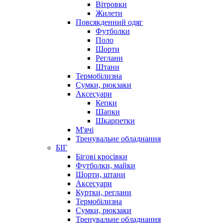
Вітровки
Жилети
Повсякденний одяг
Футболки
Поло
Шорти
Реглани
Штани
Термобілизна
Сумки, рюкзаки
Аксесуари
Кепки
Шапки
Шкарпетки
М'ячі
Тренувальне обладнання
БІГ
Бігові кросівки
Футболки, майки
Шорти, штани
Аксесуари
Куртки, реглани
Термобілизна
Сумки, рюкзаки
Тренувальне обладнання