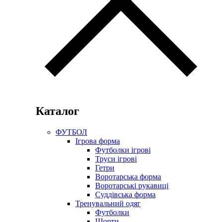
Каталог
ФУТБОЛ
Ігрова форма
Футболки ігрові
Труси ігрові
Гетри
Воротарська форма
Воротарські рукавиці
Суддівська форма
Тренувальний одяг
Футболки
Шорти