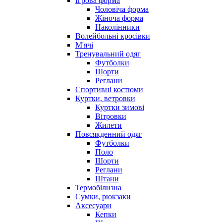
Ігрова форма
Чоловіча форма
Жіноча форма
Наколінники
Волейбольні кросівки
М'ячі
Тренувальний одяг
Футболки
Шорти
Реглани
Спортивні костюми
Куртки, ветровки
Куртки зимові
Вітровки
Жилети
Повсякденний одяг
Футболки
Поло
Шорти
Реглани
Штани
Термобілизна
Сумки, рюкзаки
Аксесуари
Кепки