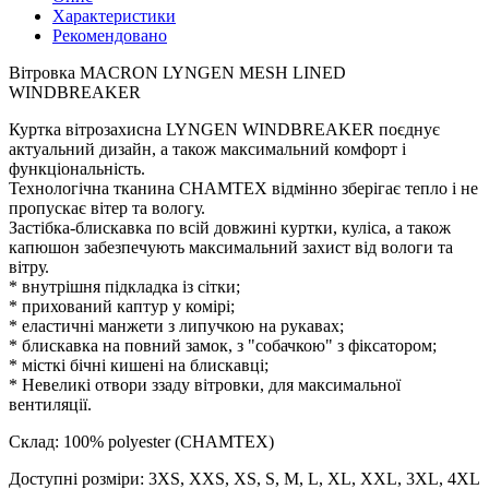
Характеристики
Рекомендовано
Вітровка MACRON LYNGEN MESH LINED
WINDBREAKER
Куртка вітрозахисна LYNGEN WINDBREAKER поєднує
актуальний дизайн, а також максимальний комфорт і
функціональність.
Технологічна тканина CHAMTEX відмінно зберігає тепло і не
пропускає вітер та вологу.
Застібка-блискавка по всій довжині куртки, куліса, а також
капюшон забезпечують максимальний захист від вологи та
вітру.
* внутрішня підкладка із сітки;
* прихований каптур у комірі;
* еластичні манжети з липучкою на рукавах;
* блискавка на повний замок, з "собачкою" з фіксатором;
* місткі бічні кишені на блискавці;
* Невеликі отвори ззаду вітровки, для максимальної
вентиляції.
Склад: 100% polyester (CHAMTEX)
Доступні розміри: 3XS, XXS, XS, S, M, L, XL, XXL, 3XL, 4XL