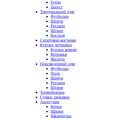
Гетри
Захист
Тренувальний одяг
Футболки
Шорти
Реглани
Штани
Костюм
Спортивні костюми
Куртки, ветровки
Куртки зимові
Вітровки
Жилети
Повсякденний одяг
Футболки
Поло
Шорти
Реглани
Штани
Термобілизна
Сумки, рюкзаки
Аксесуари
Кепки
Шапки
Шкарпетки