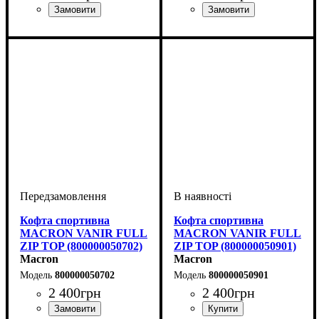
Стать
Виробник
Колір
: Зелений
: Дитяче, Унісекс,
: Macron
Стать
Виробник
Колір
: Темно-синій
: Дитяче, Унісекс,
: Macron
Чоловічий
Чоловічий
Кофта спортивна
Кофта спортивна
MACRON VANIR FULL
MACRON VANIR FULL
ZIP TOP (800000050702)
ZIP TOP (800000050901)
Macron
Macron
800000050702
800000050901
2 400
грн
2 400
грн