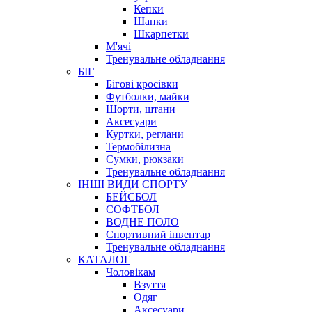
Кепки
Шапки
Шкарпетки
М'ячі
Тренувальне обладнання
БІГ
Бігові кросівки
Футболки, майки
Шорти, штани
Аксесуари
Куртки, реглани
Термобілизна
Сумки, рюкзаки
Тренувальне обладнання
ІНШІ ВИДИ СПОРТУ
БЕЙСБОЛ
СОФТБОЛ
ВОДНЕ ПОЛО
Спортивний інвентар
Тренувальне обладнання
КАТАЛОГ
Чоловікам
Взуття
Одяг
Аксесуари