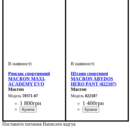
Рюкзак спортивний
Штани спортивні
MACRON MAXI-
MACRON ABYDOS
ACADEMY EVO
HERO PANT (822107)
(5937107)
Macron
Macron
59371-07
822107
1 800
грн
1 400
грн
Стать
Виробник
Колір
: Темно-синій
: Унісекс
: Macron
Колір
: Темно-синій
Поставити питання
Написати відгук