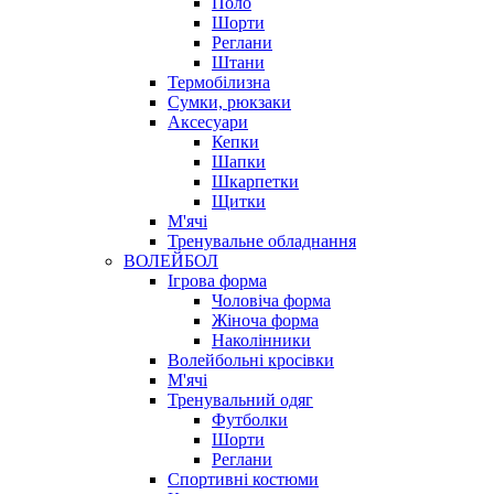
Поло
Шорти
Реглани
Штани
Термобілизна
Сумки, рюкзаки
Аксесуари
Кепки
Шапки
Шкарпетки
Щитки
М'ячі
Тренувальне обладнання
ВОЛЕЙБОЛ
Ігрова форма
Чоловіча форма
Жіноча форма
Наколінники
Волейбольні кросівки
М'ячі
Тренувальний одяг
Футболки
Шорти
Реглани
Спортивні костюми