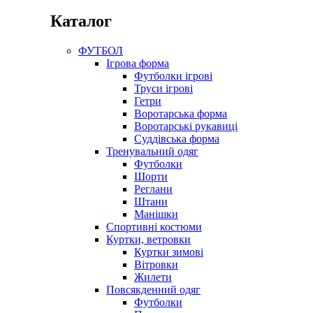
Каталог
ФУТБОЛ
Ігрова форма
Футболки ігрові
Труси ігрові
Гетри
Воротарська форма
Воротарські рукавиці
Суддівська форма
Тренувальний одяг
Футболки
Шорти
Реглани
Штани
Манішки
Спортивні костюми
Куртки, ветровки
Куртки зимові
Вітровки
Жилети
Повсякденний одяг
Футболки