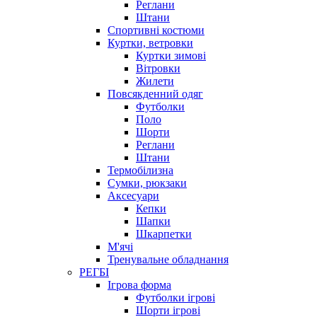
Реглани
Штани
Спортивні костюми
Куртки, ветровки
Куртки зимові
Вітровки
Жилети
Повсякденний одяг
Футболки
Поло
Шорти
Реглани
Штани
Термобілизна
Сумки, рюкзаки
Аксесуари
Кепки
Шапки
Шкарпетки
М'ячі
Тренувальне обладнання
РЕГБІ
Ігрова форма
Футболки ігрові
Шорти ігрові