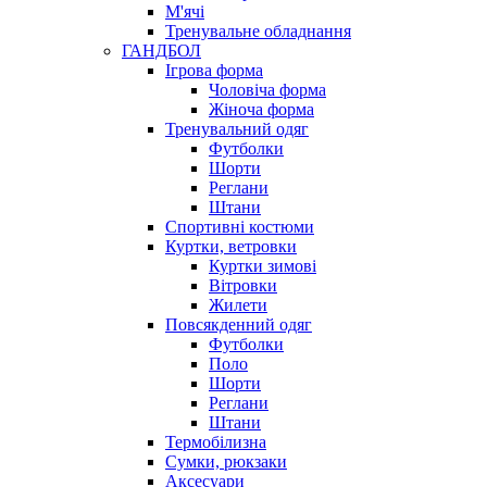
М'ячі
Тренувальне обладнання
ГАНДБОЛ
Ігрова форма
Чоловіча форма
Жіноча форма
Тренувальний одяг
Футболки
Шорти
Реглани
Штани
Спортивні костюми
Куртки, ветровки
Куртки зимові
Вітровки
Жилети
Повсякденний одяг
Футболки
Поло
Шорти
Реглани
Штани
Термобілизна
Сумки, рюкзаки
Аксесуари