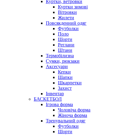
Куртки, ветровки
Куртки зимові
Вітровки
Жилети
Повсякденний одяг
Футболки
Поло
Шорти
Реглани
Штани
Термобілизна
Сумки, рюкзаки
Аксесуари
Кепки
Шапки
Шкарпетки
Захист
Інвентар
БАСКЕТБОЛ
Ігрова форма
Чоловіча форма
Жіноча форма
Тренувальний одяг
Футболки
Шорти