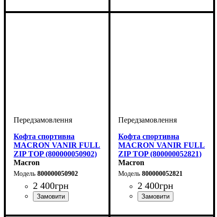
Стать
Виробник
Колір
: Темно-синій
: Дитяче, Унісекс,
: Macron
Стать
Виробник
Колір
: Чорний
: Дитяче, Унісекс,
: Macron
Чоловічий
Чоловічий
Кофта спортивна
Кофта спортивна
MACRON VANIR FULL
MACRON VANIR FULL
ZIP TOP (800000050902)
ZIP TOP (800000052821)
Macron
Macron
800000050902
800000052821
2 400
грн
2 400
грн
Стать
Виробник
Колір
: Чорний
: Дитяче, Унісекс,
: Macron
Стать
Виробник
Колір
: Антрацит
: Дитяче, Унісекс,
: Macron
Чоловічий
Чоловічий