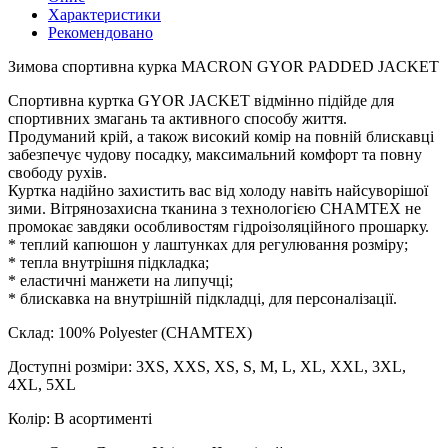
Характеристики
Рекомендовано
Зимова спортивна курка MACRON GYOR PADDED JACKET
Спортивна куртка GYOR JACKET відмінно підійде для
спортивних змагань та активного способу життя.
Продуманий крій, а також високий комір на повній блискавці
забезпечує чудову посадку, максимальний комфорт та повну
свободу рухів.
Куртка надійно захистить вас від холоду навіть найсуворішої
зими. Вітрянозахисна тканина з технологією CHAMTEX не
промокає завдяки особливостям гідроізоляційного прошарку.
* теплий капюшон у лаштунках для регулювання розміру;
* тепла внутрішня підкладка;
* еластичні манжети на липучці;
* блискавка на внутрішній підкладці, для персоналізації.
Склад: 100% Polyester (CHAMTEX)
Доступні розміри: 3XS, XXS, XS, S, M, L, XL, XXL, 3XL,
4XL, 5XL
Колір: В асортименті