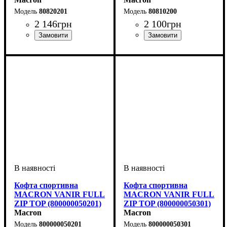
80820201
80810200
2 146
грн
2 100
грн
Стать
Виробник
Колір
: Червоний
: Дитяче, Унісекс,
: Macron
Виробник
Колір
: Червоний
: Macron
Чоловічий
Кофта спортивна
Кофта спортивна
MACRON VANIR FULL
MACRON VANIR FULL
ZIP TOP (800000050201)
ZIP TOP (800000050301)
Macron
Macron
800000050201
800000050301