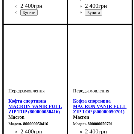
2 400
грн
2 400
грн
Стать
Виробник
Колір
: Червоний
: Дитяче, Унісекс,
: Macron
Стать
Виробник
Колір
: Синій
: Дитяче, Унісекс,
: Macron
Чоловічий
Чоловічий
Кофта спортивна
Кофта спортивна
MACRON VANIR FULL
MACRON VANIR FULL
ZIP TOP (800000050416)
ZIP TOP (800000050701)
Macron
Macron
800000050416
800000050701
2 400
грн
2 400
грн