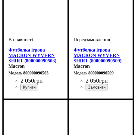
Футболка ігрова
Футболка ігрова
MACRON WYVERN
MACRON WYVERN
SHIRT (800000090503)
SHIRT (800000090509)
Macron
Macron
800000090503
800000090509
2 050
грн
2 050
грн
Стать
Виробник
Колір
: Жовтий
: Дитяче, Унісекс,
: Macron
Стать
Виробник
Колір
: Жовтий
: Дитяче, Унісекс,
: Macron
Чоловічий
Чоловічий