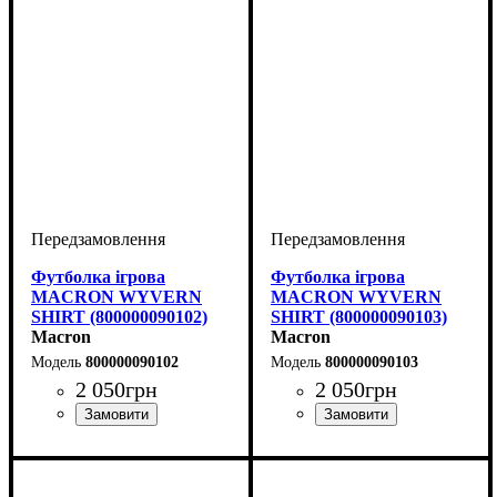
Футболка ігрова
Футболка ігрова
MACRON WYVERN
MACRON WYVERN
SHIRT (800000090102)
SHIRT (800000090103)
Macron
Macron
800000090102
800000090103
2 050
грн
2 050
грн
Стать
Виробник
Колір
: Білий
: Дитяче, Унісекс,
: Macron
Стать
Виробник
Колір
: Білий
: Дитяче, Унісекс,
: Macron
Чоловічий
Чоловічий