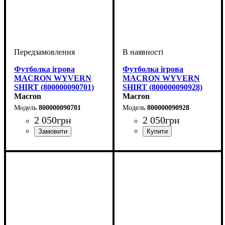
Футболка ігрова
Футболка ігрова
MACRON WYVERN
MACRON WYVERN
SHIRT (800000090701)
SHIRT (800000090928)
Macron
Macron
800000090701
800000090928
2 050
грн
2 050
грн
Стать
Виробник
Колір
: Темно-синій
: Дитяче, Унісекс,
: Macron
Стать
Виробник
Колір
: Чорний
: Дитяче, Унісекс,
: Macron
Чоловічий
Чоловічий