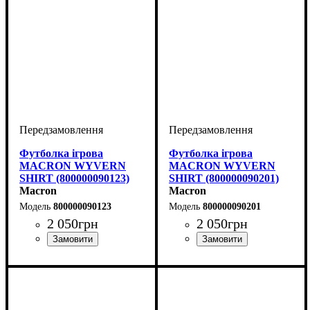
Футболка ігрова
Футболка ігрова
MACRON WYVERN
MACRON WYVERN
SHIRT (800000090123)
SHIRT (800000090201)
Macron
Macron
800000090123
800000090201
2 050
грн
2 050
грн
Стать
Виробник
Колір
: Білий
: Дитяче, Унісекс,
: Macron
Стать
Виробник
Колір
: Червоний
: Дитяче, Унісекс,
: Macron
Чоловічий
Чоловічий