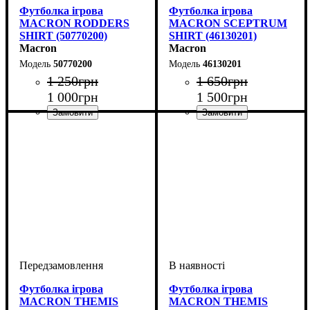
Футболка ігрова
Футболка ігрова
MACRON RODDERS
MACRON SCEPTRUM
SHIRT (50770200)
SHIRT (46130201)
Macron
Macron
50770200
46130201
1 250
грн
1 650
грн
1 000
грн
1 500
грн
Колір
: Червоний
Стать
Виробник
Колір
: Червоний
: Унісекс
: Macron
Футболка ігрова
Футболка ігрова
MACRON THEMIS
MACRON THEMIS