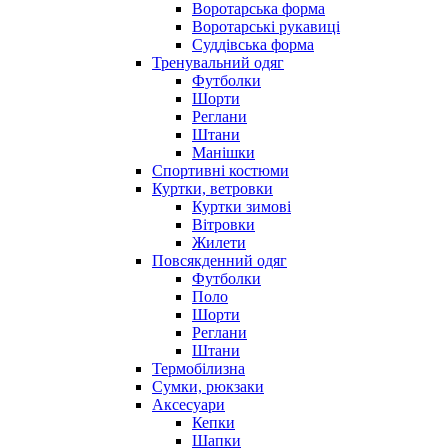
Воротарська форма
Воротарські рукавиці
Суддівська форма
Тренувальний одяг
Футболки
Шорти
Реглани
Штани
Манішки
Спортивні костюми
Куртки, ветровки
Куртки зимові
Вітровки
Жилети
Повсякденний одяг
Футболки
Поло
Шорти
Реглани
Штани
Термобілизна
Сумки, рюкзаки
Аксесуари
Кепки
Шапки