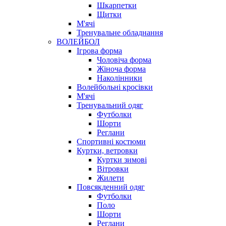
Шкарпетки
Щитки
М'ячі
Тренувальне обладнання
ВОЛЕЙБОЛ
Ігрова форма
Чоловіча форма
Жіноча форма
Наколінники
Волейбольні кросівки
М'ячі
Тренувальний одяг
Футболки
Шорти
Реглани
Спортивні костюми
Куртки, ветровки
Куртки зимові
Вітровки
Жилети
Повсякденний одяг
Футболки
Поло
Шорти
Реглани