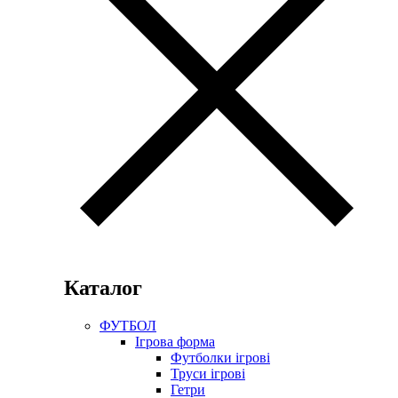
Каталог
ФУТБОЛ
Ігрова форма
Футболки ігрові
Труси ігрові
Гетри