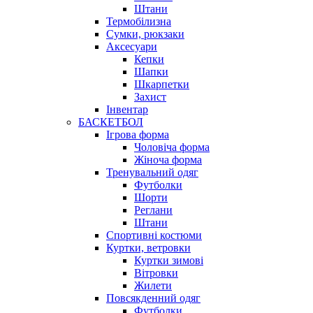
Штани
Термобілизна
Сумки, рюкзаки
Аксесуари
Кепки
Шапки
Шкарпетки
Захист
Інвентар
БАСКЕТБОЛ
Ігрова форма
Чоловіча форма
Жіноча форма
Тренувальний одяг
Футболки
Шорти
Реглани
Штани
Спортивні костюми
Куртки, ветровки
Куртки зимові
Вітровки
Жилети
Повсякденний одяг
Футболки