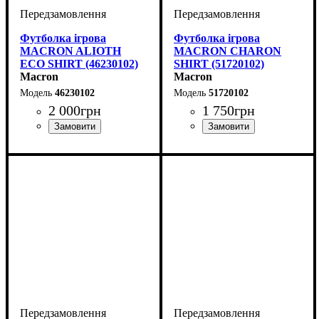
Футболка ігрова
Футболка ігрова
MACRON ALIOTH
MACRON CHARON
ECO SHIRT (46230102)
SHIRT (51720102)
Macron
Macron
46230102
51720102
2 000
грн
1 750
грн
Виробник
Колір
: Білий
: Macron
Виробник
Колір
: Білий
: Macron