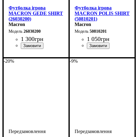
Футболка ігрова
Футболка ігрова
MACRON GEDE SHIRT
MACRON POLIS SHIRT
(26030200)
(50810201)
Macron
Macron
26030200
50810201
1 300
грн
1 050
грн
Стать
Виробник
Колір
: Червоний
: Чоловічий, Дитяче
: Macron
Стать
Виробник
Колір
: Червоний
: Дитяче, Чоловічий
: Macron
-20%
-9%