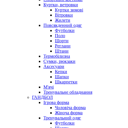
Куртки, ветровки
Куртки зимові
Вітровки
Жилети
Повсякденний одяг
Футболки
Поло
Шорти
Реглани
Штани
Термобілизна
Сумки, рюкзаки
Аксесуари
Кепки
Шапки
Шкарпетки
М'ячі
Тренувальне обладнання
ГАНДБОЛ
Ігрова форма
Чоловіча форма
Жіноча форма
Тренувальний одяг
Футболки