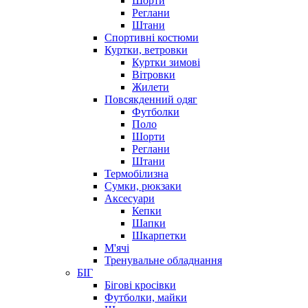
Шорти
Реглани
Штани
Спортивні костюми
Куртки, ветровки
Куртки зимові
Вітровки
Жилети
Повсякденний одяг
Футболки
Поло
Шорти
Реглани
Штани
Термобілизна
Сумки, рюкзаки
Аксесуари
Кепки
Шапки
Шкарпетки
М'ячі
Тренувальне обладнання
БІГ
Бігові кросівки
Футболки, майки