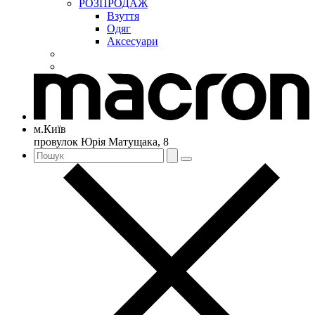
РОЗПРОДАЖ
Взуття
Одяг
Аксесуари
м.Київ
провулок Юрія Матущака, 8