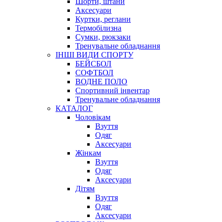
Шорти, штани
Аксесуари
Куртки, реглани
Термобілизна
Сумки, рюкзаки
Тренувальне обладнання
ІНШІ ВИДИ СПОРТУ
БЕЙСБОЛ
СОФТБОЛ
ВОДНЕ ПОЛО
Спортивний інвентар
Тренувальне обладнання
КАТАЛОГ
Чоловікам
Взуття
Одяг
Аксесуари
Жінкам
Взуття
Одяг
Аксесуари
Дітям
Взуття
Одяг
Аксесуари