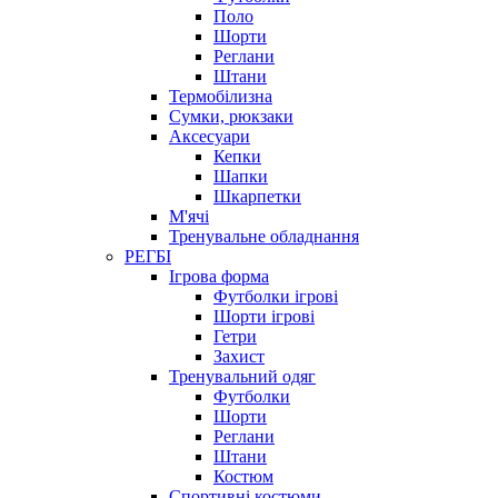
Поло
Шорти
Реглани
Штани
Термобілизна
Сумки, рюкзаки
Аксесуари
Кепки
Шапки
Шкарпетки
М'ячі
Тренувальне обладнання
РЕГБІ
Ігрова форма
Футболки ігрові
Шорти ігрові
Гетри
Захист
Тренувальний одяг
Футболки
Шорти
Реглани
Штани
Костюм
Спортивні костюми