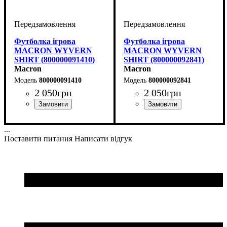
Футболка ігрова
Футболка ігрова
MACRON WYVERN
MACRON WYVERN
SHIRT (800000091410)
SHIRT (800000092841)
Macron
Macron
800000091410
800000092841
2 050
грн
2 050
грн
Стать
Виробник
Колір
: Бордовий
: Дитяче, Унісекс,
: Macron
Стать
Виробник
Колір
: Антрацит
: Дитяче, Унісекс,
: Macron
Чоловічий
Чоловічий
...
Поставити питання
Написати відгук