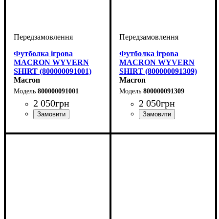
Футболка ігрова
Футболка ігрова
MACRON WYVERN
MACRON WYVERN
SHIRT (800000091001)
SHIRT (800000091309)
Macron
Macron
800000091001
800000091309
2 050
грн
2 050
грн
Стать
Виробник
Колір
: Блакитний
: Дитяче, Унісекс,
: Macron
Стать
Виробник
Колір
: Помаранчевий
: Дитяче, Унісекс,
: Macron
Чоловічий
Чоловічий