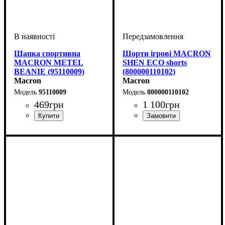
Шапка спортивна
Шорти ігрові MACRON
MACRON METEL
SHEN ECO shorts
BEANIE (95110009)
(800000110102)
Macron
Macron
95110009
800000110102
469
грн
1 100
грн
Стать
Виробник
Колір
: Чорний
: Унісекс, Дитяче
: Macron
Колір
: Білий