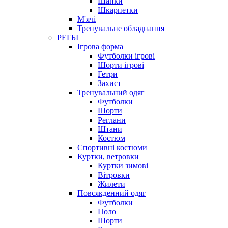
Шапки
Шкарпетки
М'ячі
Тренувальне обладнання
РЕГБІ
Ігрова форма
Футболки ігрові
Шорти ігрові
Гетри
Захист
Тренувальний одяг
Футболки
Шорти
Реглани
Штани
Костюм
Спортивні костюми
Куртки, ветровки
Куртки зимові
Вітровки
Жилети
Повсякденний одяг
Футболки
Поло
Шорти