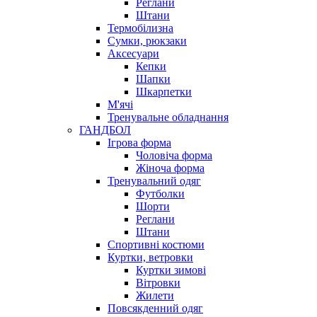
Реглани
Штани
Термобілизна
Сумки, рюкзаки
Аксесуари
Кепки
Шапки
Шкарпетки
М'ячі
Тренувальне обладнання
ГАНДБОЛ
Ігрова форма
Чоловіча форма
Жіноча форма
Тренувальний одяг
Футболки
Шорти
Реглани
Штани
Спортивні костюми
Куртки, ветровки
Куртки зимові
Вітровки
Жилети
Повсякденний одяг