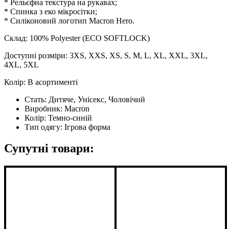
* Рельєфна текстура на рукавах;
* Cпинка з еко мікросітки;
* Силіконовий логотип Macron Hero.
Склад: 100% Polyester (ECO SOFTLOCK)
Доступні розміри: 3XS, XXS, XS, S, M, L, XL, XXL, 3XL,
4XL, 5XL
Колір: В асортименті
Стать:
Дитяче, Унісекс, Чоловічий
Виробник:
Macron
Колір:
Темно-синій
Тип одягу:
Ігрова форма
Супутні товари: