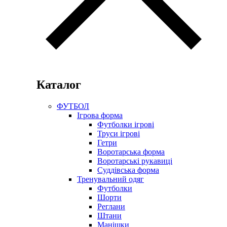
Каталог
ФУТБОЛ
Ігрова форма
Футболки ігрові
Труси ігрові
Гетри
Воротарська форма
Воротарські рукавиці
Суддівська форма
Тренувальний одяг
Футболки
Шорти
Реглани
Штани
Манішки