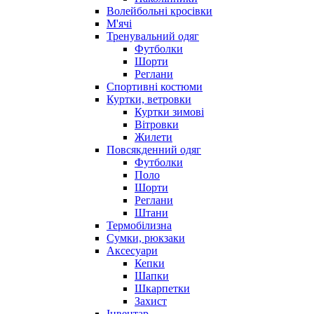
Волейбольні кросівки
М'ячі
Тренувальний одяг
Футболки
Шорти
Реглани
Спортивні костюми
Куртки, ветровки
Куртки зимові
Вітровки
Жилети
Повсякденний одяг
Футболки
Поло
Шорти
Реглани
Штани
Термобілизна
Сумки, рюкзаки
Аксесуари
Кепки
Шапки
Шкарпетки
Захист
Інвентар