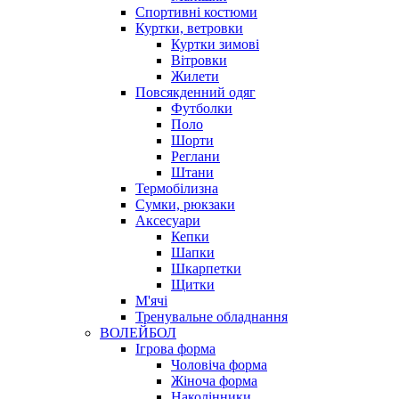
Спортивні костюми
Куртки, ветровки
Куртки зимові
Вітровки
Жилети
Повсякденний одяг
Футболки
Поло
Шорти
Реглани
Штани
Термобілизна
Сумки, рюкзаки
Аксесуари
Кепки
Шапки
Шкарпетки
Щитки
М'ячі
Тренувальне обладнання
ВОЛЕЙБОЛ
Ігрова форма
Чоловіча форма
Жіноча форма
Наколінники