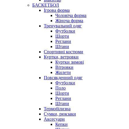
БАСКЕТБОЛ
Ігрова форма
Чоловіча форма
Жіноча форма
Тренувальний одяг
Футболки
Шорти
Реглани
Штани
Спортивні костюми
Куртки, ветровки
Куртки зимові
Вітровки
Жилети
Повсякденний одяг
Футболки
Поло
Шорти
Реглани
Штани
Термобілизна
Сумки, рюкзаки
Аксесуари
Кепки