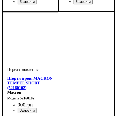
Колір
: Бордовий
Колір
: Білий
Шорти ігрові MACRON
TEMPEL SHORT
(52160102)
Macron
52160102
900
грн
Колір
: Білий