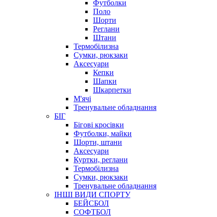
Футболки
Поло
Шорти
Реглани
Штани
Термобілизна
Сумки, рюкзаки
Аксесуари
Кепки
Шапки
Шкарпетки
М'ячі
Тренувальне обладнання
БІГ
Бігові кросівки
Футболки, майки
Шорти, штани
Аксесуари
Куртки, реглани
Термобілизна
Сумки, рюкзаки
Тренувальне обладнання
ІНШІ ВИДИ СПОРТУ
БЕЙСБОЛ
СОФТБОЛ