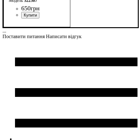
522307
650
грн
Колір
: Темно-синій
...
Поставити питання
Написати відгук