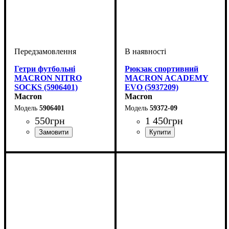
Гетри футбольні
Рюкзак спортивний
MACRON NITRO
MACRON ACADEMY
SOCKS (5906401)
EVO (5937209)
Macron
Macron
5906401
59372-09
550
грн
1 450
грн
Стать
Виробник
Колір
: Білий
: Дитяче, Жіночий,
: Macron
Стать
Виробник
Колір
: Чорний
: Унісекс, Дитяче
: Macron
Унісекс, Чоловічий