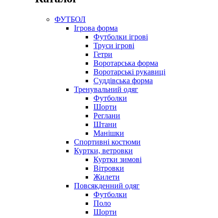
ФУТБОЛ
Ігрова форма
Футболки ігрові
Труси ігрові
Гетри
Воротарська форма
Воротарські рукавиці
Суддівська форма
Тренувальний одяг
Футболки
Шорти
Реглани
Штани
Манішки
Спортивні костюми
Куртки, ветровки
Куртки зимові
Вітровки
Жилети
Повсякденний одяг
Футболки
Поло
Шорти