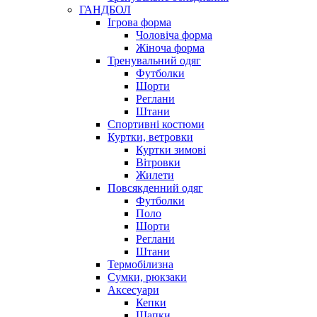
ГАНДБОЛ
Ігрова форма
Чоловіча форма
Жіноча форма
Тренувальний одяг
Футболки
Шорти
Реглани
Штани
Спортивні костюми
Куртки, ветровки
Куртки зимові
Вітровки
Жилети
Повсякденний одяг
Футболки
Поло
Шорти
Реглани
Штани
Термобілизна
Сумки, рюкзаки
Аксесуари
Кепки
Шапки