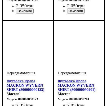
2 050
грн
2 050
грн
Стать
Виробник
Колір
: Білий
: Дитяче, Унісекс,
: Macron
Стать
Виробник
Колір
: Білий
: Дитяче, Унісекс,
: Macron
Чоловічий
Чоловічий
Футболка ігрова
Футболка ігрова
MACRON WYVERN
MACRON WYVERN
SHIRT (800000090123)
SHIRT (800000090201)
Macron
Macron
800000090123
800000090201
2 050
грн
2 050
грн