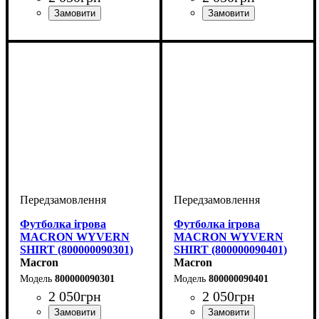
Стать
Виробник
Колір
: Білий
: Дитяче, Унісекс,
: Macron
Стать
Виробник
Колір
: Червоний
: Дитяче, Унісекс,
: Macron
Чоловічий
Чоловічий
Футболка ігрова
Футболка ігрова
MACRON WYVERN
MACRON WYVERN
SHIRT (800000090301)
SHIRT (800000090401)
Macron
Macron
800000090301
800000090401
2 050
грн
2 050
грн