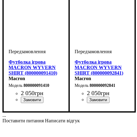
Футболка ігрова
Футболка ігрова
MACRON WYVERN
MACRON WYVERN
SHIRT (800000091410)
SHIRT (800000092841)
Macron
Macron
800000091410
800000092841
2 050
грн
2 050
грн
Стать
Виробник
Колір
: Бордовий
: Дитяче, Унісекс,
: Macron
Стать
Виробник
Колір
: Антрацит
: Дитяче, Унісекс,
: Macron
Чоловічий
Чоловічий
...
Поставити питання
Написати відгук