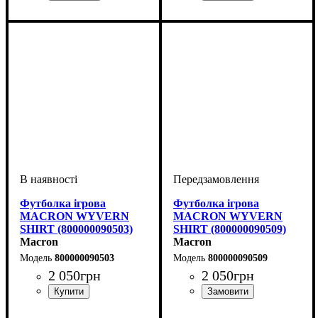
Стать
Виробник
Колір
: Синій
: Дитяче, Унісекс,
: Macron
Стать
Виробник
Колір
: Зелений
: Дитяче, Унісекс,
: Macron
Чоловічий
Чоловічий
Футболка ігрова
Футболка ігрова
MACRON WYVERN
MACRON WYVERN
SHIRT (800000090503)
SHIRT (800000090509)
Macron
Macron
800000090503
800000090509
2 050
грн
2 050
грн
Стать
Виробник
Колір
: Жовтий
: Дитяче, Унісекс,
: Macron
Стать
Виробник
Колір
: Жовтий
: Дитяче, Унісекс,
: Macron
Чоловічий
Чоловічий