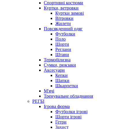
Спортивні костюми
Куртки, ветровки
Куртки зимові
Вітровки
Жилети
Повсякденний одяг
Футболки
Поло
Шорти
Реглани
Штани
Термобілизна
Сумки, рюкзаки
Аксесуари
Кепки
Шапки
Шкарпетки
М'ячі
Тренувальне обладнання
РЕГБІ
Ігрова форма
Футболки ігрові
Шорти ігрові
Гетри
Захист