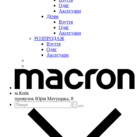
Одяг
Аксесуари
Дітям
Взуття
Одяг
Аксесуари
РОЗПРОДАЖ
Взуття
Одяг
Аксесуари
м.Київ
провулок Юрія Матущака, 8