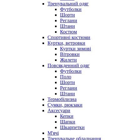
Тренувальний одяг
Футболки
Шорти
Реглани
Штани
Костюм
Спортивні костюми
Куртки, ветровки
Куртки зимові
Вітровки
Жилети
Повсякденний одяг
Футболки
Поло
Шорти
Реглани
Штани
Термобілизна
Сумки, рюкзаки
Аксесуари
Кепки
Шапки
Шкарпетки
М'ячі
Тренувальне обладнання