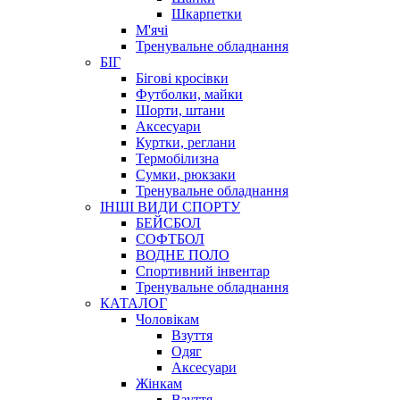
Шкарпетки
М'ячі
Тренувальне обладнання
БІГ
Бігові кросівки
Футболки, майки
Шорти, штани
Аксесуари
Куртки, реглани
Термобілизна
Сумки, рюкзаки
Тренувальне обладнання
ІНШІ ВИДИ СПОРТУ
БЕЙСБОЛ
СОФТБОЛ
ВОДНЕ ПОЛО
Спортивний інвентар
Тренувальне обладнання
КАТАЛОГ
Чоловікам
Взуття
Одяг
Аксесуари
Жінкам
Взуття