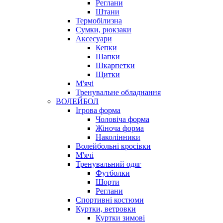
Реглани
Штани
Термобілизна
Сумки, рюкзаки
Аксесуари
Кепки
Шапки
Шкарпетки
Щитки
М'ячі
Тренувальне обладнання
ВОЛЕЙБОЛ
Ігрова форма
Чоловіча форма
Жіноча форма
Наколінники
Волейбольні кросівки
М'ячі
Тренувальний одяг
Футболки
Шорти
Реглани
Спортивні костюми
Куртки, ветровки
Куртки зимові