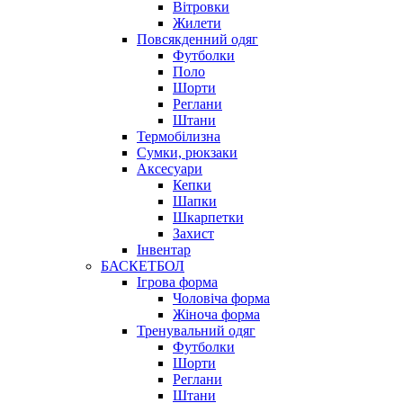
Вітровки
Жилети
Повсякденний одяг
Футболки
Поло
Шорти
Реглани
Штани
Термобілизна
Сумки, рюкзаки
Аксесуари
Кепки
Шапки
Шкарпетки
Захист
Інвентар
БАСКЕТБОЛ
Ігрова форма
Чоловіча форма
Жіноча форма
Тренувальний одяг
Футболки
Шорти
Реглани
Штани