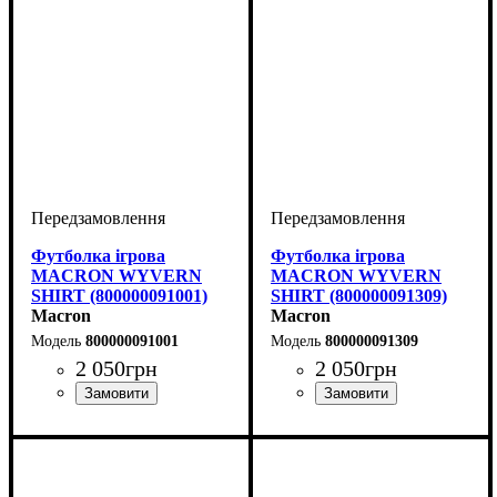
Футболка ігрова
Футболка ігрова
MACRON WYVERN
MACRON WYVERN
SHIRT (800000091001)
SHIRT (800000091309)
Macron
Macron
800000091001
800000091309
2 050
грн
2 050
грн
Стать
Виробник
Колір
: Блакитний
: Дитяче, Унісекс,
: Macron
Стать
Виробник
Колір
: Помаранчевий
: Дитяче, Унісекс,
: Macron
Чоловічий
Чоловічий