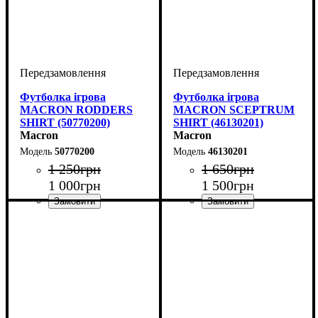
Футболка ігрова
Футболка ігрова
MACRON RODDERS
MACRON SCEPTRUM
SHIRT (50770200)
SHIRT (46130201)
Macron
Macron
50770200
46130201
1 250
грн
1 650
грн
1 000
грн
1 500
грн
Колір
: Червоний
Стать
Виробник
Колір
: Червоний
: Унісекс
: Macron