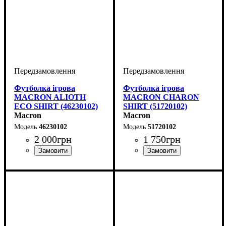
Футболка ігрова
Футболка ігрова
MACRON ALIOTH
MACRON CHARON
ECO SHIRT (46230102)
SHIRT (51720102)
Macron
Macron
46230102
51720102
2 000
грн
1 750
грн
Виробник
Колір
: Білий
: Macron
Виробник
Колір
: Білий
: Macron