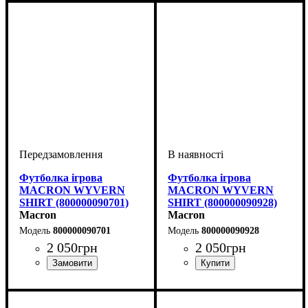
Футболка ігрова
Футболка ігрова
MACRON WYVERN
MACRON WYVERN
SHIRT (800000090701)
SHIRT (800000090928)
Macron
Macron
800000090701
800000090928
2 050
грн
2 050
грн
Стать
Виробник
Колір
: Темно-синій
: Дитяче, Унісекс,
: Macron
Стать
Виробник
Колір
: Чорний
: Дитяче, Унісекс,
: Macron
Чоловічий
Чоловічий