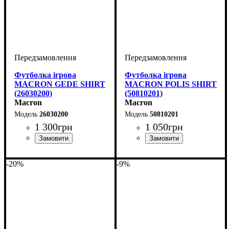
Футболка ігрова
Футболка ігрова
MACRON GEDE SHIRT
MACRON POLIS SHIRT
(26030200)
(50810201)
Macron
Macron
26030200
50810201
1 300
грн
1 050
грн
Стать
Виробник
Колір
: Червоний
: Чоловічий, Дитяче
: Macron
Стать
Виробник
Колір
: Червоний
: Дитяче, Чоловічий
: Macron
-20%
-9%