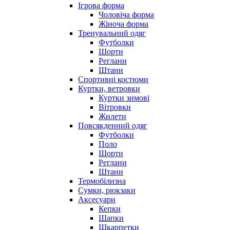
Ігрова форма
Чоловіча форма
Жіноча форма
Тренувальний одяг
Футболки
Шорти
Реглани
Штани
Спортивні костюми
Куртки, ветровки
Куртки зимові
Вітровки
Жилети
Повсякденний одяг
Футболки
Поло
Шорти
Реглани
Штани
Термобілизна
Сумки, рюкзаки
Аксесуари
Кепки
Шапки
Шкарпетки