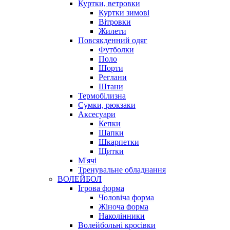
Куртки, ветровки
Куртки зимові
Вітровки
Жилети
Повсякденний одяг
Футболки
Поло
Шорти
Реглани
Штани
Термобілизна
Сумки, рюкзаки
Аксесуари
Кепки
Шапки
Шкарпетки
Щитки
М'ячі
Тренувальне обладнання
ВОЛЕЙБОЛ
Ігрова форма
Чоловіча форма
Жіноча форма
Наколінники
Волейбольні кросівки