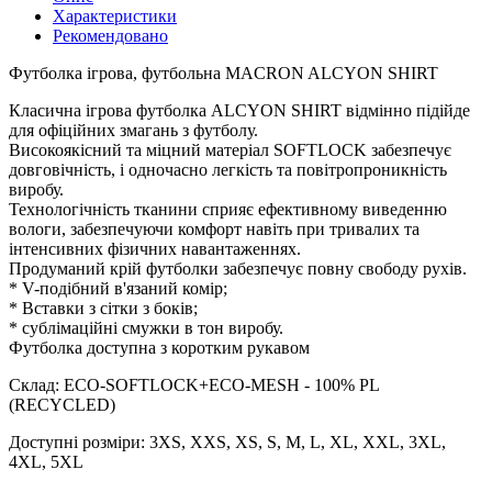
Характеристики
Рекомендовано
Футболка ігрова, футбольна MACRON ALCYON SHIRT
Класична ігрова футболка ALCYON SHIRT відмінно підійде
для офіційних змагань з футболу.
Високоякісний та міцний матеріал SOFTLOCK забезпечує
довговічність, і одночасно легкість та повітропроникність
виробу.
Технологічність тканини сприяє ефективному виведенню
вологи, забезпечуючи комфорт навіть при тривалих та
інтенсивних фізичних навантаженнях.
Продуманий крій футболки забезпечує повну свободу рухів.
* V-подібний в'язаний комір;
* Вставки з сітки з боків;
* сублімаційні смужки в тон виробу.
Футболка доступна з коротким рукавом
Склад: ECO-SOFTLOCK+ECO-MESH - 100% PL
(RECYCLED)
Доступні розміри: 3XS, XXS, XS, S, M, L, XL, XXL, 3XL,
4XL, 5XL