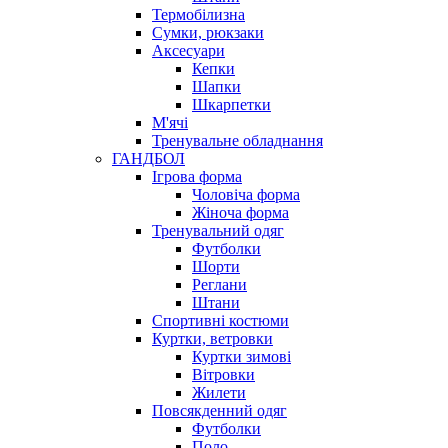
Термобілизна
Сумки, рюкзаки
Аксесуари
Кепки
Шапки
Шкарпетки
М'ячі
Тренувальне обладнання
ГАНДБОЛ
Ігрова форма
Чоловіча форма
Жіноча форма
Тренувальний одяг
Футболки
Шорти
Реглани
Штани
Спортивні костюми
Куртки, ветровки
Куртки зимові
Вітровки
Жилети
Повсякденний одяг
Футболки
Поло