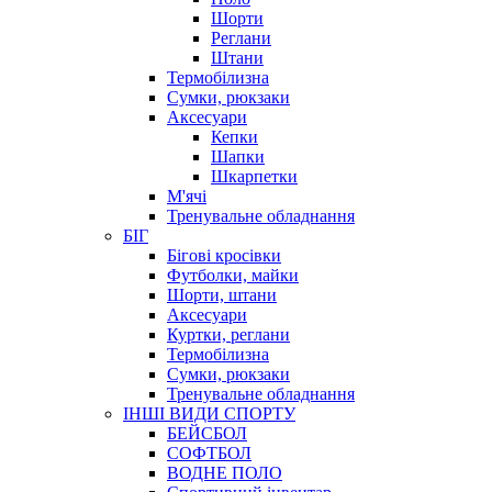
Шорти
Реглани
Штани
Термобілизна
Сумки, рюкзаки
Аксесуари
Кепки
Шапки
Шкарпетки
М'ячі
Тренувальне обладнання
БІГ
Бігові кросівки
Футболки, майки
Шорти, штани
Аксесуари
Куртки, реглани
Термобілизна
Сумки, рюкзаки
Тренувальне обладнання
ІНШІ ВИДИ СПОРТУ
БЕЙСБОЛ
СОФТБОЛ
ВОДНЕ ПОЛО