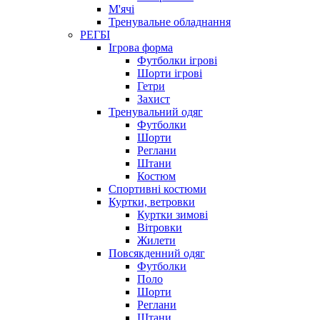
М'ячі
Тренувальне обладнання
РЕГБІ
Ігрова форма
Футболки ігрові
Шорти ігрові
Гетри
Захист
Тренувальний одяг
Футболки
Шорти
Реглани
Штани
Костюм
Спортивні костюми
Куртки, ветровки
Куртки зимові
Вітровки
Жилети
Повсякденний одяг
Футболки
Поло
Шорти
Реглани
Штани