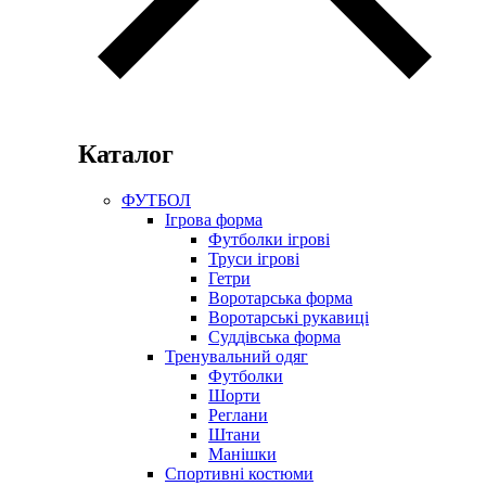
Каталог
ФУТБОЛ
Ігрова форма
Футболки ігрові
Труси ігрові
Гетри
Воротарська форма
Воротарські рукавиці
Суддівська форма
Тренувальний одяг
Футболки
Шорти
Реглани
Штани
Манішки
Спортивні костюми