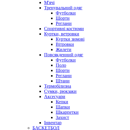
М'ячі
Тренувальний одяг
Футболки
Шорти
Реглани
Спортивні костюми
Куртки, ветровки
Куртки зимові
Вітровки
Жилети
Повсякденний одяг
Футболки
Поло
Шорти
Реглани
Штани
Термобілизна
Сумки, рюкзаки
Аксесуари
Кепки
Шапки
Шкарпетки
Захист
Інвентар
БАСКЕТБОЛ