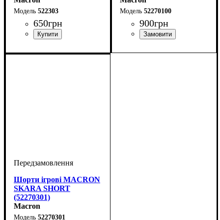
522303
52270100
650
грн
900
грн
Колір
: Синій
Колір
: Білий
Шорти ігрові MACRON
SKARA SHORT
(52270301)
Macron
52270301