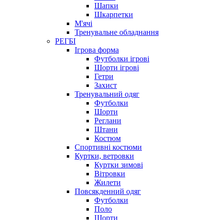
Шапки
Шкарпетки
М'ячі
Тренувальне обладнання
РЕГБІ
Ігрова форма
Футболки ігрові
Шорти ігрові
Гетри
Захист
Тренувальний одяг
Футболки
Шорти
Реглани
Штани
Костюм
Спортивні костюми
Куртки, ветровки
Куртки зимові
Вітровки
Жилети
Повсякденний одяг
Футболки
Поло
Шорти