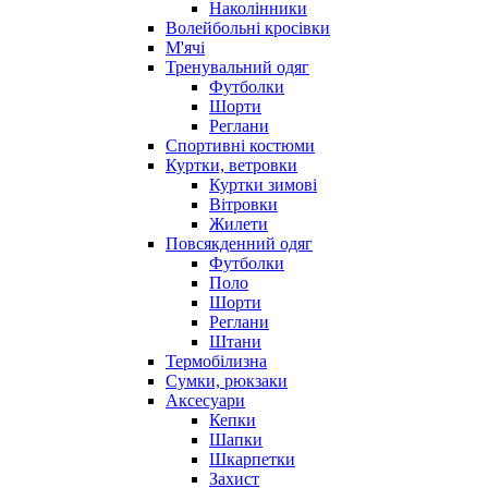
Наколінники
Волейбольні кросівки
М'ячі
Тренувальний одяг
Футболки
Шорти
Реглани
Спортивні костюми
Куртки, ветровки
Куртки зимові
Вітровки
Жилети
Повсякденний одяг
Футболки
Поло
Шорти
Реглани
Штани
Термобілизна
Сумки, рюкзаки
Аксесуари
Кепки
Шапки
Шкарпетки
Захист