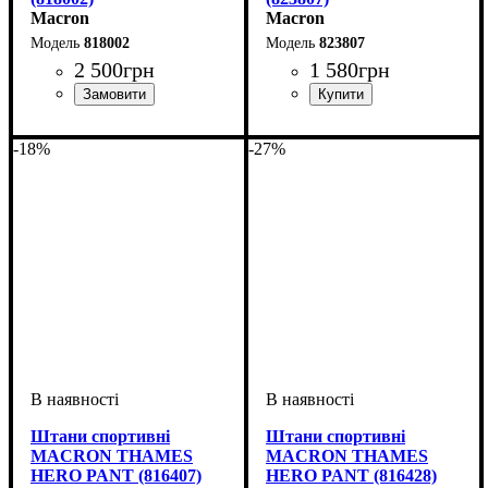
Macron
Macron
818002
823807
2 500
грн
1 580
грн
Виробник
Колір
: Червоний
: Macron
Колір
: Темно-синій
-18%
-27%
Штани спортивні
Штани спортивні
MACRON THAMES
MACRON THAMES
HERO PANT (816407)
HERO PANT (816428)