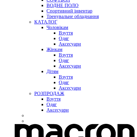
ВОДНЕ ПОЛО
Спортивний інвентар
Тренувальне обладнання
КАТАЛОГ
Чоловікам
Взуття
Одяг
Аксесуари
Жінкам
Взуття
Одяг
Аксесуари
Дітям
Взуття
Одяг
Аксесуари
РОЗПРОДАЖ
Взуття
Одяг
Аксесуари