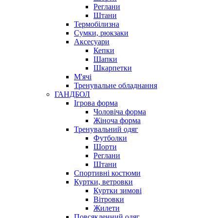
Реглани
Штани
Термобілизна
Сумки, рюкзаки
Аксесуари
Кепки
Шапки
Шкарпетки
М'ячі
Тренувальне обладнання
ГАНДБОЛ
Ігрова форма
Чоловіча форма
Жіноча форма
Тренувальний одяг
Футболки
Шорти
Реглани
Штани
Спортивні костюми
Куртки, ветровки
Куртки зимові
Вітровки
Жилети
Повсякденний одяг