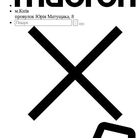
м.Київ
провулок Юрія Матущака, 8