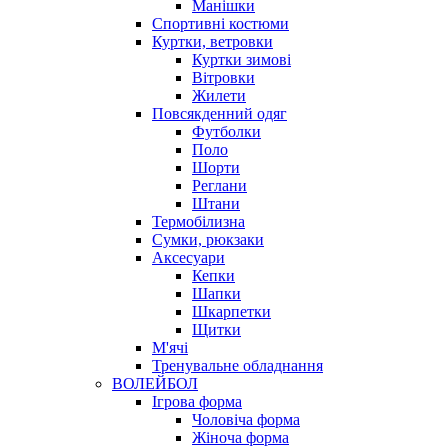
Манішки
Спортивні костюми
Куртки, ветровки
Куртки зимові
Вітровки
Жилети
Повсякденний одяг
Футболки
Поло
Шорти
Реглани
Штани
Термобілизна
Сумки, рюкзаки
Аксесуари
Кепки
Шапки
Шкарпетки
Щитки
М'ячі
Тренувальне обладнання
ВОЛЕЙБОЛ
Ігрова форма
Чоловіча форма
Жіноча форма