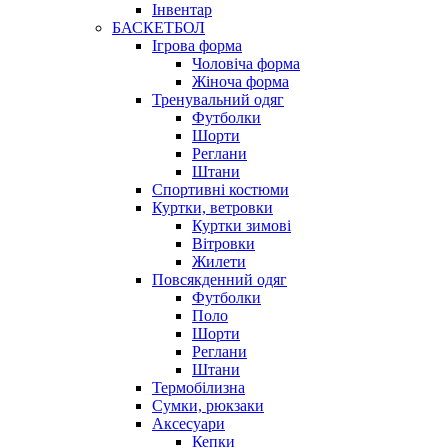
Інвентар
БАСКЕТБОЛ
Ігрова форма
Чоловіча форма
Жіноча форма
Тренувальний одяг
Футболки
Шорти
Реглани
Штани
Спортивні костюми
Куртки, ветровки
Куртки зимові
Вітровки
Жилети
Повсякденний одяг
Футболки
Поло
Шорти
Реглани
Штани
Термобілизна
Сумки, рюкзаки
Аксесуари
Кепки