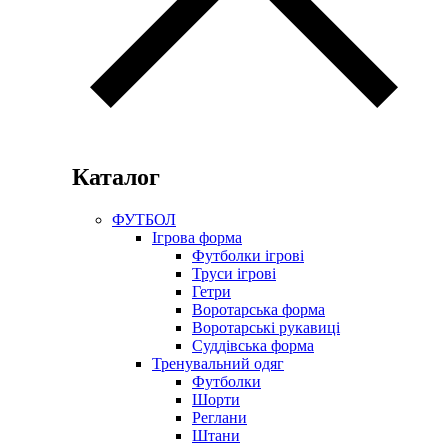
Каталог
ФУТБОЛ
Ігрова форма
Футболки ігрові
Труси ігрові
Гетри
Воротарська форма
Воротарські рукавиці
Суддівська форма
Тренувальний одяг
Футболки
Шорти
Реглани
Штани