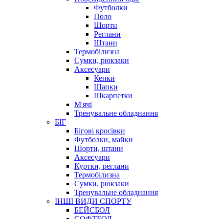
Футболки
Поло
Шорти
Реглани
Штани
Термобілизна
Сумки, рюкзаки
Аксесуари
Кепки
Шапки
Шкарпетки
М'ячі
Тренувальне обладнання
БІГ
Бігові кросівки
Футболки, майки
Шорти, штани
Аксесуари
Куртки, реглани
Термобілизна
Сумки, рюкзаки
Тренувальне обладнання
ІНШІ ВИДИ СПОРТУ
БЕЙСБОЛ
СОФТБОЛ