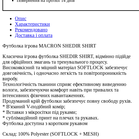
Повернення на протязі 14 днів
Опис
Характеристики
Рекомендовано
Доставка і оплата
Футболка ігрова MACRON SHEDIR SHIRT
Класична ігрова футболка SHEDIR SHIRT, відмінно підійде
для офіційних змагань та тренувального процесу.
Високоякісний та міцний матеріал SOFTLOCK забезпечує
довговічність, і одночасно легкість та повітропроникність
виробу.
Технологічність тканини сприяє ефективному виведенню
вологи, забезпечуючи комфорт навіть при тривалих та
інтенсивних фізичних навантаженнях.
Продуманий крій футболки забезпечує повну свободу рухів.
* В'язаний V-подібний комір;
* Вставки з мікросітки під руками;
* сублімаційний принт на плечах та рукавах.
Футболка доступна з коротким рукавом
Склад: 100% Polyester (SOFTLOCK + MESH)