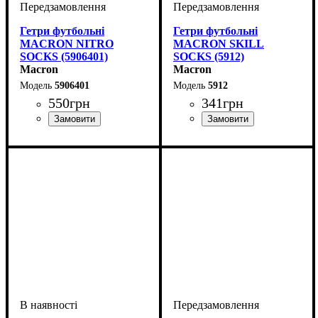
Гетри футбольні
Гетри футбольні
MACRON NITRO
MACRON SKILL
SOCKS (5906401)
SOCKS (5912)
Macron
Macron
5906401
5912
550
грн
341
грн
Стать
Виробник
Колір
: Білий
: Дитяче, Жіночий,
: Macron
Виробник
Колір
: Білий
: Macron
Унісекс, Чоловічий