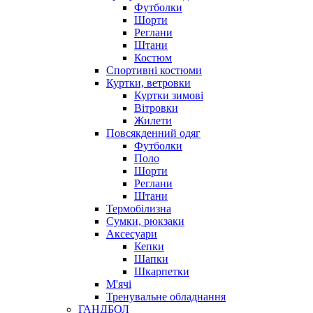
Футболки
Шорти
Реглани
Штани
Костюм
Спортивні костюми
Куртки, ветровки
Куртки зимові
Вітровки
Жилети
Повсякденний одяг
Футболки
Поло
Шорти
Реглани
Штани
Термобілизна
Сумки, рюкзаки
Аксесуари
Кепки
Шапки
Шкарпетки
М'ячі
Тренувальне обладнання
ГАНДБОЛ