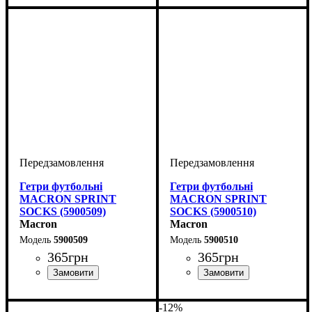
Гетри футбольні
Гетри футбольні
MACRON SPRINT
MACRON SPRINT
SOCKS (5900509)
SOCKS (5900510)
Macron
Macron
5900509
5900510
365
грн
365
грн
Виробник
Колір
: Чорний
: Macron
Виробник
: Macron
-12%