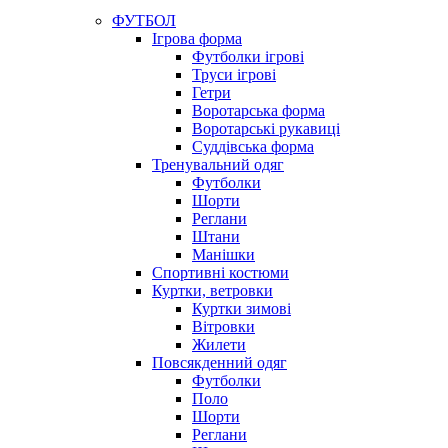
ФУТБОЛ
Ігрова форма
Футболки ігрові
Труси ігрові
Гетри
Воротарська форма
Воротарські рукавиці
Суддівська форма
Тренувальний одяг
Футболки
Шорти
Реглани
Штани
Манішки
Спортивні костюми
Куртки, ветровки
Куртки зимові
Вітровки
Жилети
Повсякденний одяг
Футболки
Поло
Шорти
Реглани