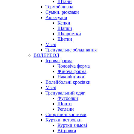
Штани
Термобілизна
Сумки, рюкзаки
Аксесуари
Кепки
Шапки
Шкарпетки
Щитки
М'ячі
Тренувальне обладнання
ВОЛЕЙБОЛ
Ігрова форма
Чоловіча форма
Жіноча форма
Наколінники
Волейбольні кросівки
М'ячі
Тренувальний одяг
Футболки
Шорти
Реглани
Спортивні костюми
Куртки, ветровки
Куртки зимові
Вітровки