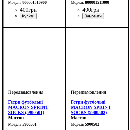
800001510900
800001511000
400
грн
400
грн
Виробник
Колір
: Чорний
: Macron
Виробник
: Macron
Гетри футбольні
Гетри футбольні
MACRON SPRINT
MACRON SPRINT
SOCKS (5900501)
SOCKS (5900502)
Macron
Macron
5900501
5900502