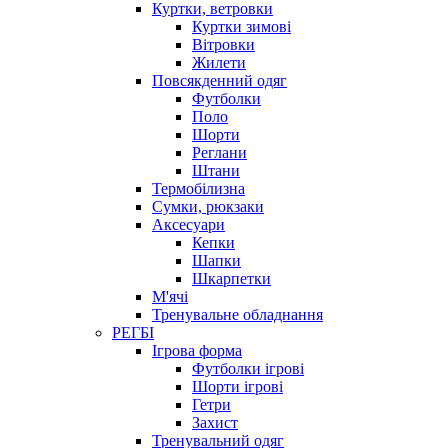
Куртки, ветровки
Куртки зимові
Вітровки
Жилети
Повсякденний одяг
Футболки
Поло
Шорти
Реглани
Штани
Термобілизна
Сумки, рюкзаки
Аксесуари
Кепки
Шапки
Шкарпетки
М'ячі
Тренувальне обладнання
РЕГБІ
Ігрова форма
Футболки ігрові
Шорти ігрові
Гетри
Захист
Тренувальний одяг