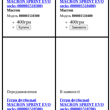
MACRON SPRINT EVO
MACRON SPRINT EVO
socks (800001510300)
socks (800001510400)
Macron
Macron
800001510300
800001510400
400
грн
400
грн
Виробник
Колір
: Синій
: Macron
Виробник
Колір
: Зелений
: Macron
Гетри футбольні
Гетри футбольні
MACRON SPRINT EVO
MACRON SPRINT EVO
socks (800001510500)
socks (800001510700)