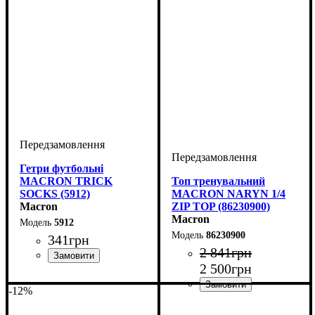
Гетри футбольні
MACRON TRICK
Топ тренувальний
SOCKS (5912)
MACRON NARYN 1/4
Macron
ZIP TOP (86230900)
Macron
5912
86230900
341
грн
2 841
грн
2 500
грн
Виробник
Колір
: Білий
: Macron
-12%
Виробник
Колір
: Чорний
: Macron