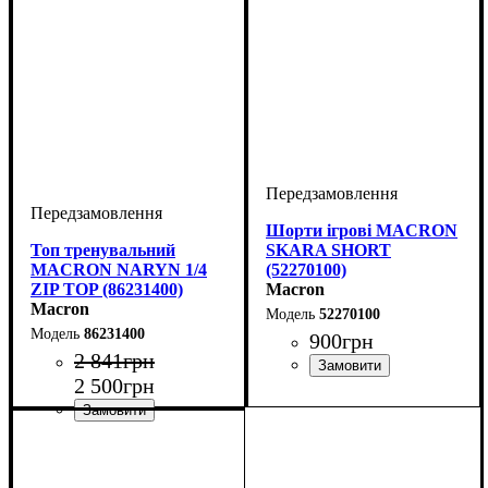
Шорти ігрові MACRON
Топ тренувальний
SKARA SHORT
MACRON NARYN 1/4
(52270100)
ZIP TOP (86231400)
Macron
Macron
52270100
86231400
900
грн
2 841
грн
2 500
грн
Колір
: Білий
Виробник
Колір
: Бордовий
: Macron