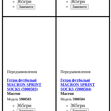
365
грн
365
грн
Виробник
Колір
: Білий
: Macron
Виробник
Колір
: Червоний
: Macron
Гетри футбольні
Гетри футбольні
MACRON SPRINT
MACRON SPRINT
SOCKS (5900503)
SOCKS (5900504)
Macron
Macron
5900503
5900504
365
грн
365
грн