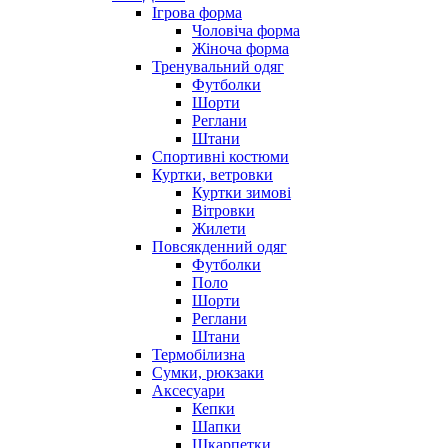
Ігрова форма
Чоловіча форма
Жіноча форма
Тренувальний одяг
Футболки
Шорти
Реглани
Штани
Спортивні костюми
Куртки, ветровки
Куртки зимові
Вітровки
Жилети
Повсякденний одяг
Футболки
Поло
Шорти
Реглани
Штани
Термобілизна
Сумки, рюкзаки
Аксесуари
Кепки
Шапки
Шкарпетки