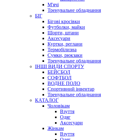
М'ячі
Тренувальне обладнання
БІГ
Бігові кросівки
Футболки, майки
Шорти, штани
Аксесуари
Куртки, реглани
Термобілизна
Сумки, рюкзаки
Тренувальне обладнання
ІНШІ ВИДИ СПОРТУ
БЕЙСБОЛ
СОФТБОЛ
ВОДНЕ ПОЛО
Спортивний інвентар
Тренувальне обладнання
КАТАЛОГ
Чоловікам
Взуття
Одяг
Аксесуари
Жінкам
Взуття
Одяг