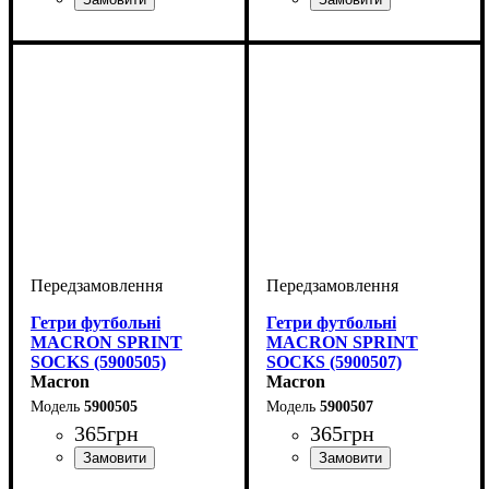
Виробник
Колір
: Синій
: Macron
Виробник
Колір
: Зелений
: Macron
Гетри футбольні
Гетри футбольні
MACRON SPRINT
MACRON SPRINT
SOCKS (5900505)
SOCKS (5900507)
Macron
Macron
5900505
5900507
365
грн
365
грн
Виробник
Колір
: Жовтий
: Macron
Виробник
Колір
: Темно-синій
: Macron