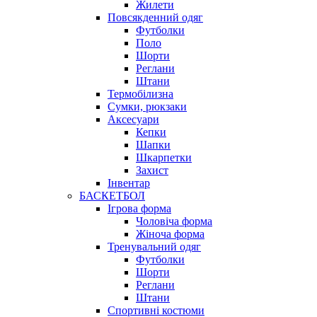
Жилети
Повсякденний одяг
Футболки
Поло
Шорти
Реглани
Штани
Термобілизна
Сумки, рюкзаки
Аксесуари
Кепки
Шапки
Шкарпетки
Захист
Інвентар
БАСКЕТБОЛ
Ігрова форма
Чоловіча форма
Жіноча форма
Тренувальний одяг
Футболки
Шорти
Реглани
Штани
Спортивні костюми