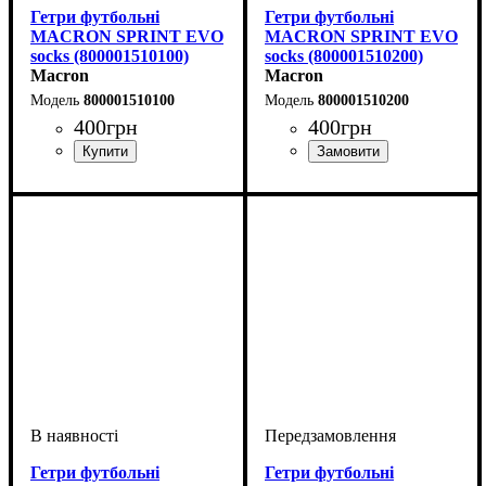
Гетри футбольні
Гетри футбольні
MACRON SPRINT EVO
MACRON SPRINT EVO
socks (800001510100)
socks (800001510200)
Macron
Macron
800001510100
800001510200
400
грн
400
грн
Виробник
Колір
: Білий
: Macron
Виробник
Колір
: Червоний
: Macron
Гетри футбольні
Гетри футбольні