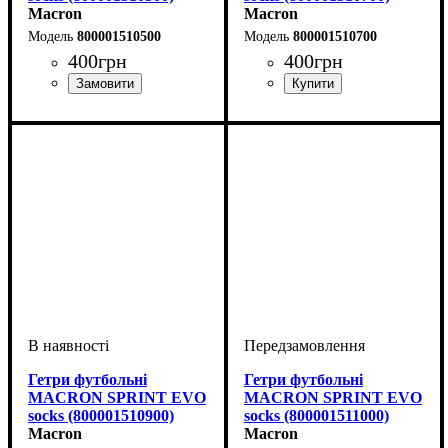
Macron
Macron
800001510500
800001510700
400
грн
400
грн
Виробник
Колір
: Жовтий
: Macron
Виробник
Колір
: Темно-синій
: Macron
Гетри футбольні
Гетри футбольні
MACRON SPRINT EVO
MACRON SPRINT EVO
socks (800001510900)
socks (800001511000)
Macron
Macron