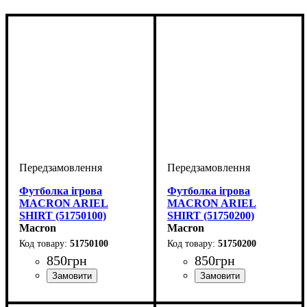
Футболка ігрова
Футболка ігрова
MACRON ARIEL
MACRON ARIEL
SHIRT (51750100)
SHIRT (51750200)
Macron
Macron
51750100
51750200
850
грн
850
грн
Стать
Виробник
Колір
: Білий
: Жіночий
: Macron
Стать
Виробник
Колір
: Червоний
: Жіночий
: Macron