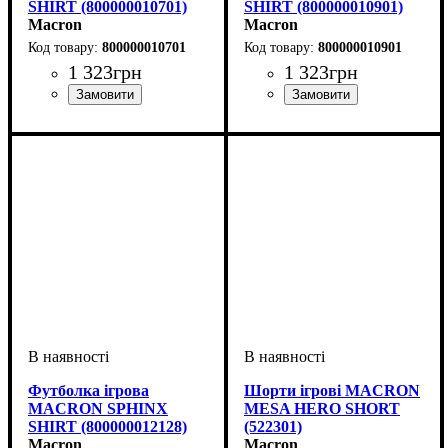
SHIRT (800000010701)
SHIRT (800000010901)
Macron
Macron
800000010701
800000010901
1 323
грн
1 323
грн
Стать
Виробник
Колір
: Темно-синій
: Жіночий
: Macron
Стать
Виробник
Колір
: Чорний
: Жіночий
: Macron
Футболка ігрова
Шорти ігрові MACRON
MACRON SPHINX
MESA HERO SHORT
SHIRT (800000012128)
(522301)
Macron
Macron