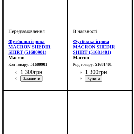
Футболка ігрова
Футболка ігрова
MACRON SHEDIR
MACRON SHEDIR
SHIRT (51680901)
SHIRT (51681401)
Macron
Macron
51680901
51681401
1 300
грн
1 300
грн
Стать
Виробник
Колір
: Чорний
: Дитяче, Унісекс,
: Macron
Стать
Виробник
Колір
: Бордовий
: Дитяче, Унісекс,
: Macron
Чоловічий
Чоловічий