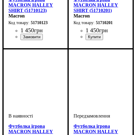
MACRON HALLEY
MACRON HALLEY
SHIRT (51710123)
SHIRT (51710201)
Macron
Macron
51710123
51710201
1 450
грн
1 450
грн
Стать
Виробник
Колір
: Білий
: Дитяче, Унісекс
: Macron
Стать
Виробник
Колір
: Червоний
: Дитяче, Унісекс
: Macron
Футболка ігрова
Футболка ігрова
MACRON HALLEY
MACRON HALLEY