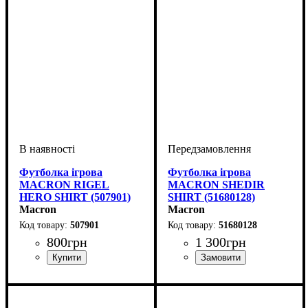
Футболка ігрова
Футболка ігрова
MACRON RIGEL
MACRON SHEDIR
HERO SHIRT (507901)
SHIRT (51680128)
Macron
Macron
507901
51680128
800
грн
1 300
грн
Стать
Виробник
Колір
: Білий
: Дитяче, Унісекс,
: Macron
Стать
Виробник
Колір
: Білий
: Дитяче, Унісекс,
: Macron
Чоловічий
Чоловічий