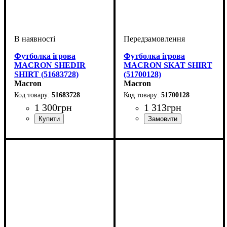
Футболка ігрова
Футболка ігрова
MACRON SHEDIR
MACRON SKAT SHIRT
SHIRT (51683728)
(51700128)
Macron
Macron
51683728
51700128
1 300
грн
1 313
грн
Стать
Виробник
Колір
: Блакитний
: Дитяче, Унісекс,
: Macron
Стать
Виробник
Колір
: Білий
: Жіночий
: Macron
Чоловічий