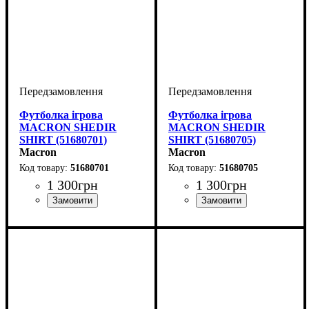
Футболка ігрова
Футболка ігрова
MACRON SHEDIR
MACRON SHEDIR
SHIRT (51680701)
SHIRT (51680705)
Macron
Macron
51680701
51680705
1 300
грн
1 300
грн
Стать
Виробник
Колір
: Темно-синій
: Дитяче, Унісекс,
: Macron
Стать
Виробник
Колір
: Темно-синій
: Дитяче, Унісекс,
: Macron
Чоловічий
Чоловічий