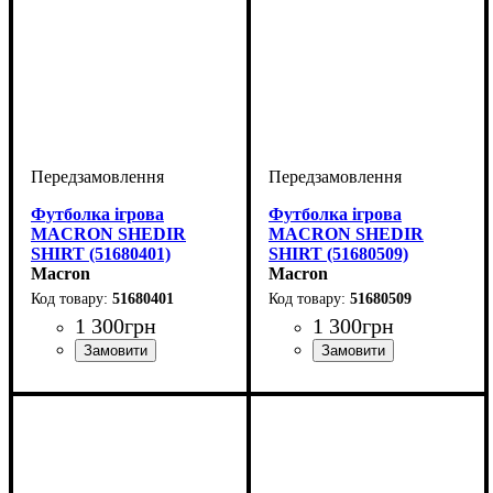
Футболка ігрова
Футболка ігрова
MACRON SHEDIR
MACRON SHEDIR
SHIRT (51680401)
SHIRT (51680509)
Macron
Macron
51680401
51680509
1 300
грн
1 300
грн
Стать
Виробник
Колір
: Зелений
: Дитяче, Унісекс,
: Macron
Стать
Виробник
Колір
: Жовтий
: Дитяче, Унісекс,
: Macron
Чоловічий
Чоловічий