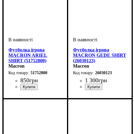
Футболка ігрова
Футболка ігрова
MACRON ARIEL
MACRON GEDE SHIRT
SHIRT (51752800)
(26030123)
Macron
Macron
51752800
26030123
850
грн
1 300
грн
Стать
Виробник
Колір
: Антрацит
: Жіночий
: Macron
Стать
Виробник
Колір
: Білий
: Чоловічий, Дитяче
: Macron