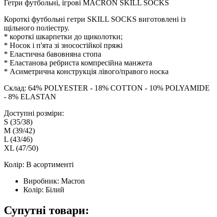
Гетри футбольні, ігрові MACRON SKILL SOCKS
Короткі футбольні гетри SKILL SOCKS виготовлені із
щільного поліестру.
* короткі шкарпетки до щиколотки;
* Носок і п'ята зі зносостійкої пряжі
* Еластична бавовняна стопа
* Еластанова ребриста компресійна манжета
* Асиметрична конструкція лівого/правого носка
Склад: 64% POLYESTER - 18% COTTON - 10% POLYAMIDE
- 8% ELASTAN
Доступні розміри:
S (35/38)
M (39/42)
L (43/46)
XL (47/50)
Колір: В асортименті
Виробник:
Macron
Колір:
Білий
Супутні товари: