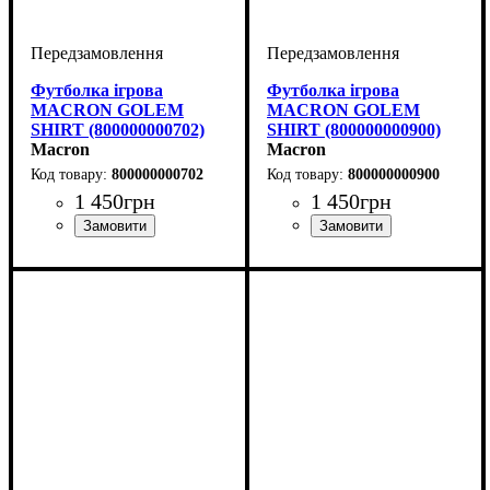
Футболка ігрова
Футболка ігрова
MACRON GOLEM
MACRON GOLEM
SHIRT (800000000702)
SHIRT (800000000900)
Macron
Macron
800000000702
800000000900
1 450
грн
1 450
грн
Стать
Виробник
Колір
: Темно-синій
: Дитяче, Унісекс,
: Macron
Стать
Виробник
Колір
: Чорний
: Дитяче, Унісекс,
: Macron
Чоловічий
Чоловічий