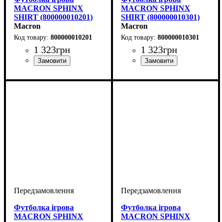
MACRON SPHINX
MACRON SPHINX
SHIRT (800000010201)
SHIRT (800000010301)
Macron
Macron
800000010201
800000010301
1 323
грн
1 323
грн
Стать
Виробник
Колір
: Червоний
: Жіночий
: Macron
Стать
Виробник
Колір
: Синій
: Жіночий
: Macron
Футболка ігрова
Футболка ігрова
MACRON SPHINX
MACRON SPHINX