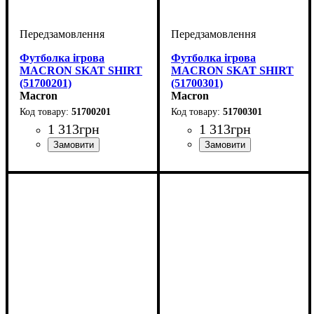
Футболка ігрова
Футболка ігрова
MACRON SKAT SHIRT
MACRON SKAT SHIRT
(51700201)
(51700301)
Macron
Macron
51700201
51700301
1 313
грн
1 313
грн
Стать
Виробник
Колір
: Червоний
: Жіночий
: Macron
Стать
Виробник
Колір
: Синій
: Жіночий
: Macron