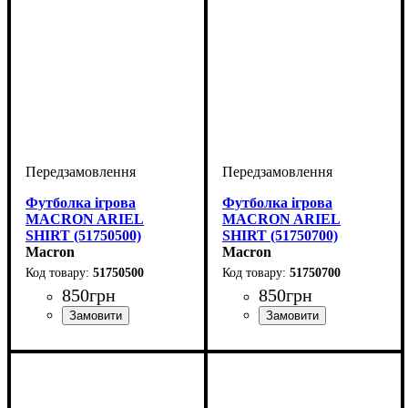
Футболка ігрова
Футболка ігрова
MACRON ARIEL
MACRON ARIEL
SHIRT (51750500)
SHIRT (51750700)
Macron
Macron
51750500
51750700
850
грн
850
грн
Стать
Виробник
Колір
: Жовтий
: Жіночий
: Macron
Стать
Виробник
Колір
: Темно-синій
: Жіночий
: Macron