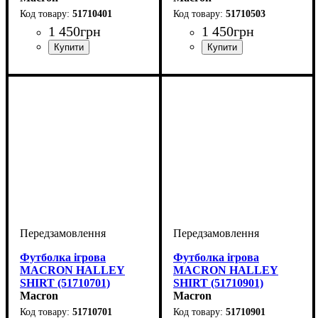
51710401
51710503
1 450
грн
1 450
грн
Стать
Виробник
Колір
: Зелений
: Дитяче, Унісекс
: Macron
Стать
Виробник
Колір
: Жовтий
: Дитяче, Унісекс
: Macron
Футболка ігрова
Футболка ігрова
MACRON HALLEY
MACRON HALLEY
SHIRT (51710701)
SHIRT (51710901)
Macron
Macron
51710701
51710901