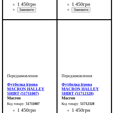
1 450
грн
1 450
грн
Стать
Виробник
Колір
: Темно-синій
: Дитяче, Унісекс
: Macron
Стать
Виробник
Колір
: Чорний
: Дитяче, Унісекс
: Macron
Футболка ігрова
Футболка ігрова
MACRON HALLEY
MACRON HALLEY
SHIRT (51711007)
SHIRT (51712328)
Macron
Macron
51711007
51712328
1 450
грн
1 450
грн