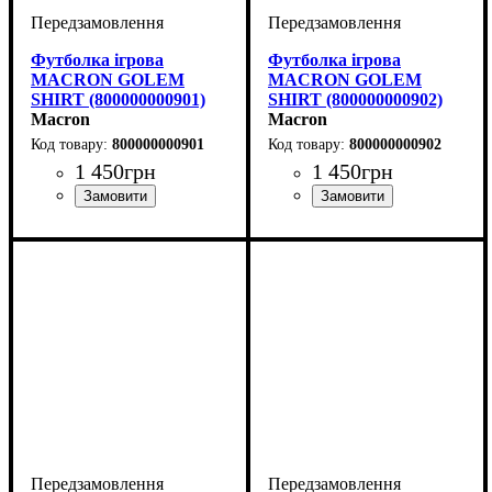
Футболка ігрова
Футболка ігрова
MACRON GOLEM
MACRON GOLEM
SHIRT (800000000901)
SHIRT (800000000902)
Macron
Macron
800000000901
800000000902
1 450
грн
1 450
грн
Стать
Виробник
Колір
: Чорний
: Дитяче, Унісекс,
: Macron
Стать
Виробник
Колір
: Чорний
: Дитяче, Унісекс,
: Macron
Чоловічий
Чоловічий