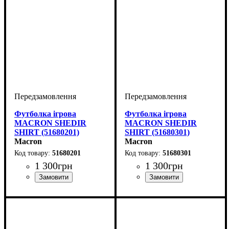
Футболка ігрова
Футболка ігрова
MACRON SHEDIR
MACRON SHEDIR
SHIRT (51680201)
SHIRT (51680301)
Macron
Macron
51680201
51680301
1 300
грн
1 300
грн
Стать
Виробник
Колір
: Червоний
: Дитяче, Унісекс,
: Macron
Стать
Виробник
Колір
: Синій
: Дитяче, Унісекс,
: Macron
Чоловічий
Чоловічий