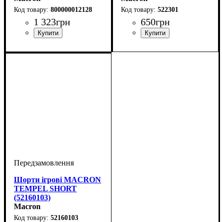
800000012128
522301
1 323
грн
650
грн
Стать
Виробник
Колір
: Помаранчевий
: Жіночий
: Macron
Колір
: Білий
Шорти ігрові MACRON
TEMPEL SHORT
(52160103)
Macron
52160103