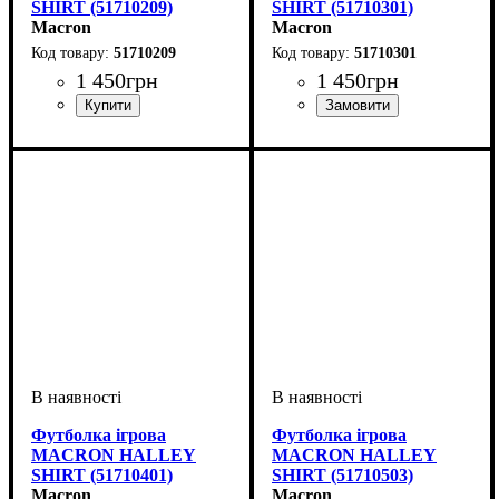
SHIRT (51710209)
SHIRT (51710301)
Macron
Macron
51710209
51710301
1 450
грн
1 450
грн
Стать
Виробник
Колір
: Червоний
: Дитяче, Унісекс
: Macron
Стать
Виробник
Колір
: Синій
: Дитяче, Унісекс
: Macron
Футболка ігрова
Футболка ігрова
MACRON HALLEY
MACRON HALLEY
SHIRT (51710401)
SHIRT (51710503)
Macron
Macron