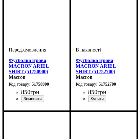
Футболка ігрова
Футболка ігрова
MACRON ARIEL
MACRON ARIEL
SHIRT (51750900)
SHIRT (51752700)
Macron
Macron
51750900
51752700
850
грн
850
грн
Стать
Виробник
Колір
: Чорний
: Жіночий
: Macron
Стать
Виробник
Колір
: Рожевий
: Жіночий
: Macron