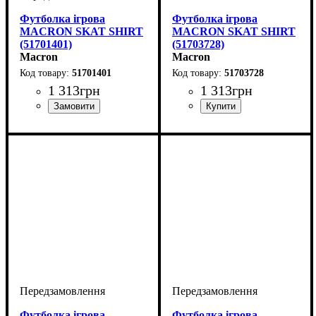
Футболка ігрова
Футболка ігрова
MACRON SKAT SHIRT
MACRON SKAT SHIRT
(51701401)
(51703728)
Macron
Macron
51701401
51703728
1 313
грн
1 313
грн
Стать
Виробник
Колір
: Бордовий
: Жіночий
: Macron
Стать
Виробник
Колір
: Блакитний
: Жіночий
: Macron
Футболка ігрова
Футболка ігрова