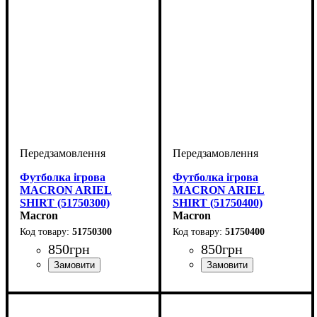
Футболка ігрова
Футболка ігрова
MACRON ARIEL
MACRON ARIEL
SHIRT (51750300)
SHIRT (51750400)
Macron
Macron
51750300
51750400
850
грн
850
грн
Стать
Виробник
Колір
: Синій
: Жіночий
: Macron
Стать
Виробник
Колір
: Зелений
: Жіночий
: Macron