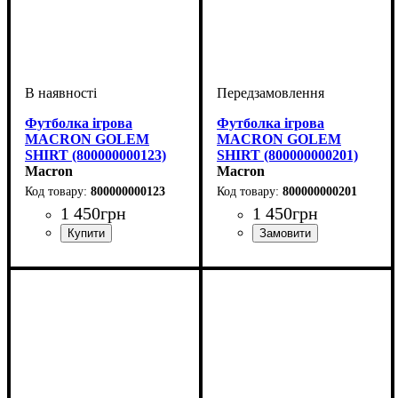
Футболка ігрова
Футболка ігрова
MACRON GOLEM
MACRON GOLEM
SHIRT (800000000123)
SHIRT (800000000201)
Macron
Macron
800000000123
800000000201
1 450
грн
1 450
грн
Стать
Виробник
Колір
: Білий
: Дитяче, Унісекс,
: Macron
Стать
Виробник
Колір
: Червоний
: Дитяче, Унісекс,
: Macron
Чоловічий
Чоловічий