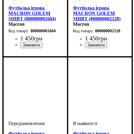
Футболка ігрова
Футболка ігрова
MACRON GOLEM
MACRON GOLEM
SHIRT (800000001604)
SHIRT (800000002128)
Macron
Macron
800000001604
800000002128
1 450
грн
1 450
грн
Стать
Виробник
Колір
: Зелений
: Дитяче, Унісекс,
: Macron
Стать
Виробник
Колір
: Помаранчевий
: Дитяче, Унісекс,
: Macron
Чоловічий
Чоловічий
Футболка ігрова
Футболка ігрова