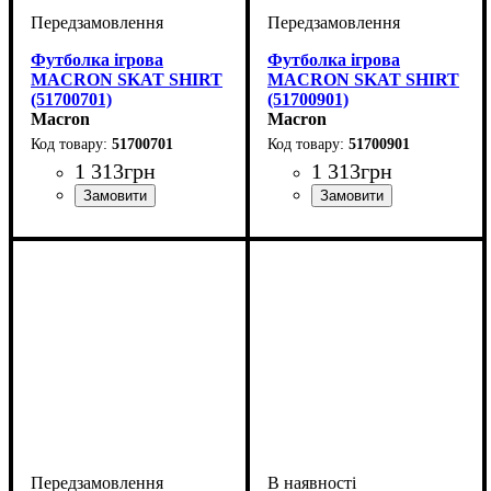
Футболка ігрова
Футболка ігрова
MACRON SKAT SHIRT
MACRON SKAT SHIRT
(51700701)
(51700901)
Macron
Macron
51700701
51700901
1 313
грн
1 313
грн
Стать
Виробник
Колір
: Темно-синій
: Жіночий
: Macron
Стать
Виробник
Колір
: Чорний
: Жіночий
: Macron