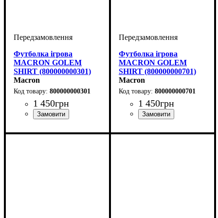
Футболка ігрова
Футболка ігрова
MACRON GOLEM
MACRON GOLEM
SHIRT (800000000301)
SHIRT (800000000701)
Macron
Macron
800000000301
800000000701
1 450
грн
1 450
грн
Стать
Виробник
Колір
: Синій
: Дитяче, Унісекс,
: Macron
Стать
Виробник
Колір
: Темно-синій
: Дитяче, Унісекс,
: Macron
Чоловічий
Чоловічий