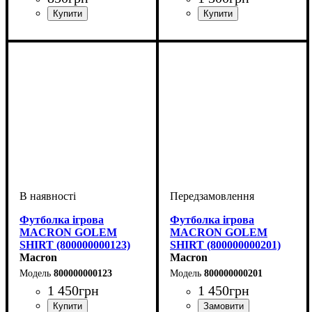
Стать
Виробник
Колір
: Антрацит
: Жіночий
: Macron
Стать
Виробник
Колір
: Білий
: Чоловічий, Дитяче
: Macron
Футболка ігрова
Футболка ігрова
MACRON GOLEM
MACRON GOLEM
SHIRT (800000000123)
SHIRT (800000000201)
Macron
Macron
800000000123
800000000201
1 450
грн
1 450
грн