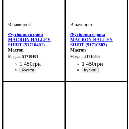
Футболка ігрова
Футболка ігрова
MACRON HALLEY
MACRON HALLEY
SHIRT (51710401)
SHIRT (51710503)
Macron
Macron
51710401
51710503
1 450
грн
1 450
грн
Стать
Виробник
Колір
: Зелений
: Дитяче, Унісекс
: Macron
Стать
Виробник
Колір
: Жовтий
: Дитяче, Унісекс
: Macron