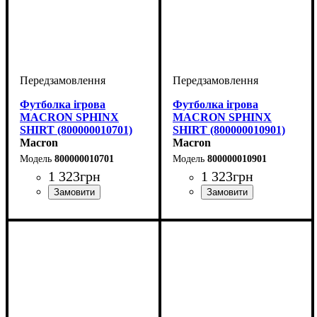
Футболка ігрова
Футболка ігрова
MACRON SPHINX
MACRON SPHINX
SHIRT (800000010701)
SHIRT (800000010901)
Macron
Macron
800000010701
800000010901
1 323
грн
1 323
грн
Стать
Виробник
Колір
: Темно-синій
: Жіночий
: Macron
Стать
Виробник
Колір
: Чорний
: Жіночий
: Macron