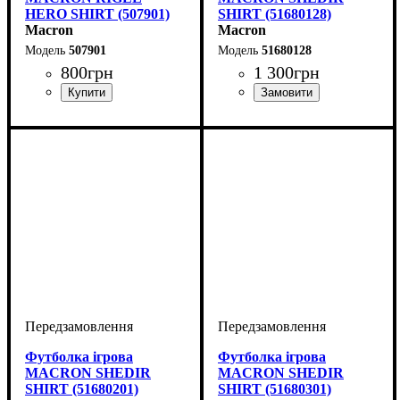
HERO SHIRT (507901)
SHIRT (51680128)
Macron
Macron
507901
51680128
800
грн
1 300
грн
Стать
Виробник
Колір
: Білий
: Дитяче, Унісекс,
: Macron
Стать
Виробник
Колір
: Білий
: Дитяче, Унісекс,
: Macron
Чоловічий
Чоловічий
Футболка ігрова
Футболка ігрова
MACRON SHEDIR
MACRON SHEDIR
SHIRT (51680201)
SHIRT (51680301)