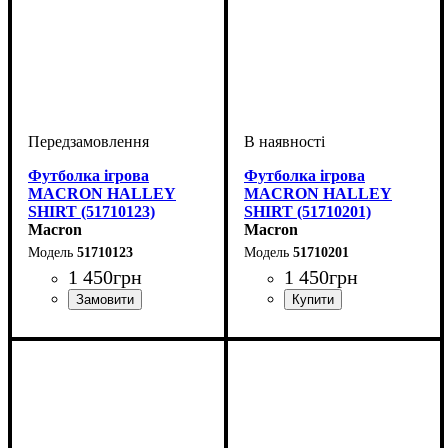
Футболка ігрова
Футболка ігрова
MACRON HALLEY
MACRON HALLEY
SHIRT (51710123)
SHIRT (51710201)
Macron
Macron
51710123
51710201
1 450
грн
1 450
грн
Стать
Виробник
Колір
: Білий
: Дитяче, Унісекс
: Macron
Стать
Виробник
Колір
: Червоний
: Дитяче, Унісекс
: Macron