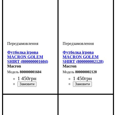
Футболка ігрова
Футболка ігрова
MACRON GOLEM
MACRON GOLEM
SHIRT (800000001604)
SHIRT (800000002128)
Macron
Macron
800000001604
800000002128
1 450
грн
1 450
грн
Стать
Виробник
Колір
: Зелений
: Дитяче, Унісекс,
: Macron
Стать
Виробник
Колір
: Помаранчевий
: Дитяче, Унісекс,
: Macron
Чоловічий
Чоловічий