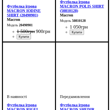
Футболка ігрова
Футболка ігрова
MACRON POLIS SHIRT
MACRON IODINE
(50810128)
SHIRT (20490901)
Macron
Macron
50810128
20490901
1 050
грн
1 500
грн
900
грн
Стать
Виробник
Колір
: Білий
: Дитяче, Чоловічий
: Macron
Стать
Виробник
Колір
Спорт
: Чорний
: Жіночий
: Волейбол
: Macron
Футболка ігрова
Футболка ігрова
MACRON RIGEL
MACRON SHEDIR