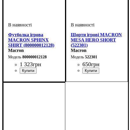
Футболка ігрова
Шорти ігрові MACRON
MACRON SPHINX
MESA HERO SHORT
SHIRT (800000012128)
(522301)
Macron
Macron
800000012128
522301
1 323
грн
650
грн
Стать
Виробник
Колір
: Помаранчевий
: Жіночий
: Macron
Колір
: Білий