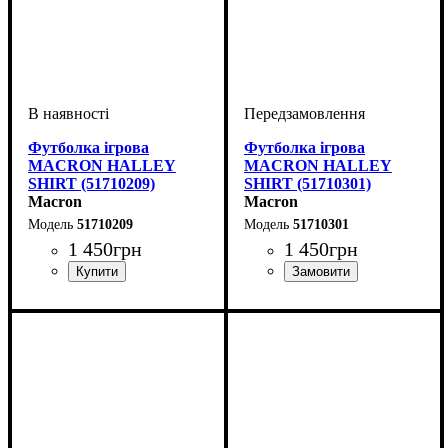
Футболка ігрова
Футболка ігрова
MACRON HALLEY
MACRON HALLEY
SHIRT (51710209)
SHIRT (51710301)
Macron
Macron
51710209
51710301
1 450
грн
1 450
грн
Стать
Виробник
Колір
: Червоний
: Дитяче, Унісекс
: Macron
Стать
Виробник
Колір
: Синій
: Дитяче, Унісекс
: Macron