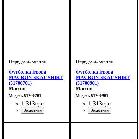
Футболка ігрова
Футболка ігрова
MACRON SKAT SHIRT
MACRON SKAT SHIRT
(51700701)
(51700901)
Macron
Macron
51700701
51700901
1 313
грн
1 313
грн
Стать
Виробник
Колір
: Темно-синій
: Жіночий
: Macron
Стать
Виробник
Колір
: Чорний
: Жіночий
: Macron