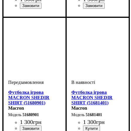
Стать
Виробник
Колір
: Темно-синій
: Дитяче, Унісекс,
: Macron
Стать
Виробник
Колір
: Темно-синій
: Дитяче, Унісекс,
: Macron
Чоловічий
Чоловічий
Футболка ігрова
Футболка ігрова
MACRON SHEDIR
MACRON SHEDIR
SHIRT (51680901)
SHIRT (51681401)
Macron
Macron
51680901
51681401
1 300
грн
1 300
грн