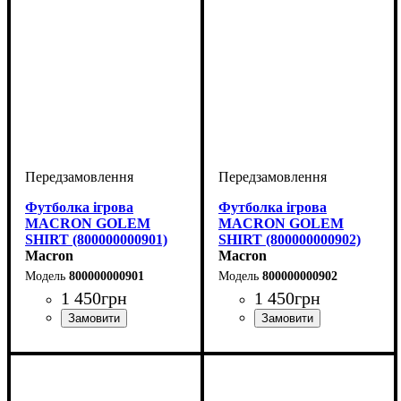
Футболка ігрова
Футболка ігрова
MACRON GOLEM
MACRON GOLEM
SHIRT (800000000901)
SHIRT (800000000902)
Macron
Macron
800000000901
800000000902
1 450
грн
1 450
грн
Стать
Виробник
Колір
: Чорний
: Дитяче, Унісекс,
: Macron
Стать
Виробник
Колір
: Чорний
: Дитяче, Унісекс,
: Macron
Чоловічий
Чоловічий