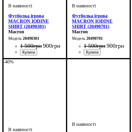
Футболка ігрова
Футболка ігрова
MACRON IODINE
MACRON IODINE
SHIRT (20490301)
SHIRT (20490701)
Macron
Macron
20490301
20490701
1 500
грн
900
грн
1 500
грн
900
грн
Стать
Виробник
Колір
Спорт
: Синій
: Жіночий
: Волейбол
: Macron
Стать
Виробник
Колір
Спорт
: Синій
: Жіночий
: Волейбол
: Macron
-40%