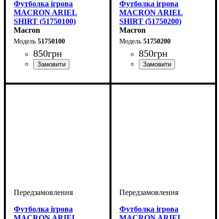
Футболка ігрова
Футболка ігрова
MACRON ARIEL
MACRON ARIEL
SHIRT (51750100)
SHIRT (51750200)
Macron
Macron
51750100
51750200
850
грн
850
грн
Стать
Виробник
Колір
: Білий
: Жіночий
: Macron
Стать
Виробник
Колір
: Червоний
: Жіночий
: Macron
Футболка ігрова
Футболка ігрова
MACRON ARIEL
MACRON ARIEL