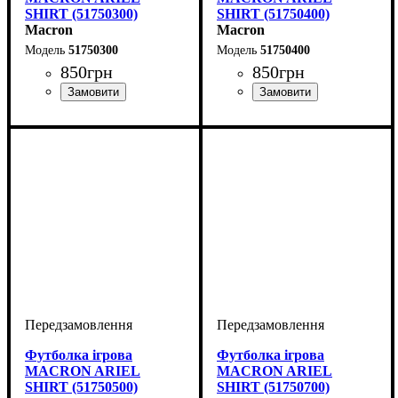
SHIRT (51750300)
SHIRT (51750400)
Macron
Macron
51750300
51750400
850
грн
850
грн
Стать
Виробник
Колір
: Синій
: Жіночий
: Macron
Стать
Виробник
Колір
: Зелений
: Жіночий
: Macron
Футболка ігрова
Футболка ігрова
MACRON ARIEL
MACRON ARIEL
SHIRT (51750500)
SHIRT (51750700)