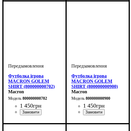
Футболка ігрова
Футболка ігрова
MACRON GOLEM
MACRON GOLEM
SHIRT (800000000702)
SHIRT (800000000900)
Macron
Macron
800000000702
800000000900
1 450
грн
1 450
грн
Стать
Виробник
Колір
: Темно-синій
: Дитяче, Унісекс,
: Macron
Стать
Виробник
Колір
: Чорний
: Дитяче, Унісекс,
: Macron
Чоловічий
Чоловічий