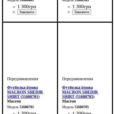
51680401
51680509
1 300
грн
1 300
грн
Стать
Виробник
Колір
: Зелений
: Дитяче, Унісекс,
: Macron
Стать
Виробник
Колір
: Жовтий
: Дитяче, Унісекс,
: Macron
Чоловічий
Чоловічий
Футболка ігрова
Футболка ігрова
MACRON SHEDIR
MACRON SHEDIR
SHIRT (51680701)
SHIRT (51680705)
Macron
Macron
51680701
51680705
1 300
грн
1 300
грн