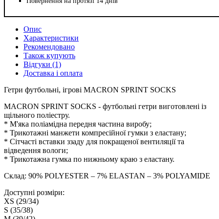
Повернення на протязі 14 днів
Опис
Характеристики
Рекомендовано
Також купують
Відгуки (1)
Доставка і оплата
Гетри футбольні, ігрові MACRON SPRINT SOCKS
MACRON SPRINT SOCKS - футбольні гетри виготовлені із
щільного поліестру.
* М'яка поліамідна передня частина виробу;
* Трикотажні манжети компресійної гумки з еластану;
* Сітчасті вставки ззаду для покращеної вентиляції та
відведення вологи;
* Трикотажна гумка по нижньому краю з еластану.
Склад: 90% POLYESTER – 7% ELASTAN – 3% POLYAMIDE
Доступні розміри:
XS (29/34)
S (35/38)
M (39/42)