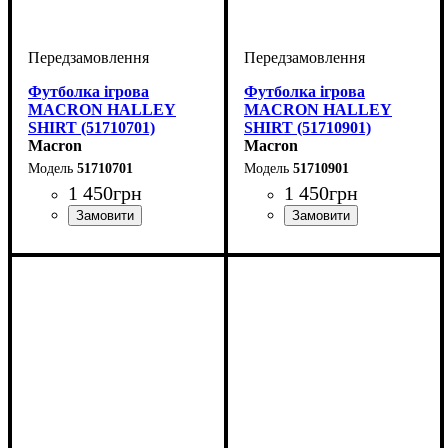
Футболка ігрова
Футболка ігрова
MACRON HALLEY
MACRON HALLEY
SHIRT (51710701)
SHIRT (51710901)
Macron
Macron
51710701
51710901
1 450
грн
1 450
грн
Стать
Виробник
Колір
: Темно-синій
: Дитяче, Унісекс
: Macron
Стать
Виробник
Колір
: Чорний
: Дитяче, Унісекс
: Macron