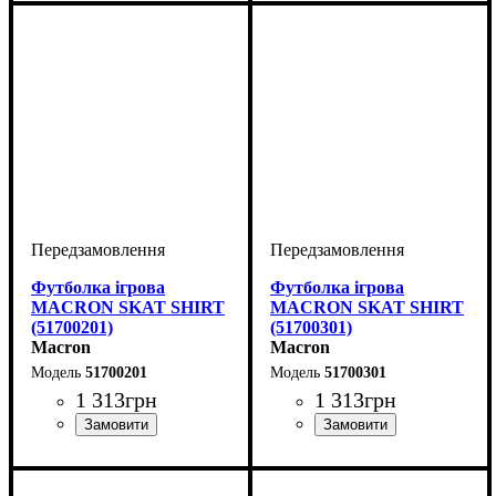
Футболка ігрова
Футболка ігрова
MACRON SKAT SHIRT
MACRON SKAT SHIRT
(51700201)
(51700301)
Macron
Macron
51700201
51700301
1 313
грн
1 313
грн
Стать
Виробник
Колір
: Червоний
: Жіночий
: Macron
Стать
Виробник
Колір
: Синій
: Жіночий
: Macron