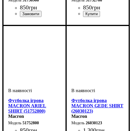
51750900
51752700
850
грн
850
грн
Стать
Виробник
Колір
: Чорний
: Жіночий
: Macron
Стать
Виробник
Колір
: Рожевий
: Жіночий
: Macron
Футболка ігрова
Футболка ігрова
MACRON ARIEL
MACRON GEDE SHIRT
SHIRT (51752800)
(26030123)
Macron
Macron
51752800
26030123
850
грн
1 300
грн