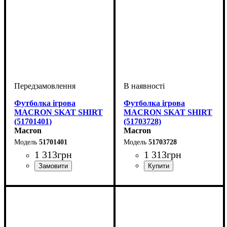
Футболка ігрова
Футболка ігрова
MACRON SKAT SHIRT
MACRON SKAT SHIRT
(51701401)
(51703728)
Macron
Macron
51701401
51703728
1 313
грн
1 313
грн
Стать
Виробник
Колір
: Бордовий
: Жіночий
: Macron
Стать
Виробник
Колір
: Блакитний
: Жіночий
: Macron