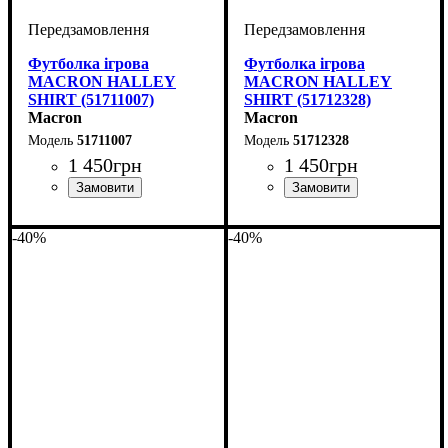
Футболка ігрова
Футболка ігрова
MACRON HALLEY
MACRON HALLEY
SHIRT (51711007)
SHIRT (51712328)
Macron
Macron
51711007
51712328
1 450
грн
1 450
грн
Стать
Виробник
Колір
: Блакитний
: Дитяче, Унісекс
: Macron
Стать
Виробник
Колір
: Сірий
: Дитяче, Унісекс
: Macron
-40%
-40%