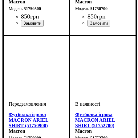
Macron
Macron
51750500
51750700
850
грн
850
грн
Стать
Виробник
Колір
: Жовтий
: Жіночий
: Macron
Стать
Виробник
Колір
: Темно-синій
: Жіночий
: Macron
Футболка ігрова
Футболка ігрова
MACRON ARIEL
MACRON ARIEL
SHIRT (51750900)
SHIRT (51752700)
Macron
Macron