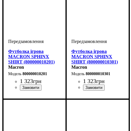
Футболка ігрова
Футболка ігрова
MACRON SPHINX
MACRON SPHINX
SHIRT (800000010201)
SHIRT (800000010301)
Macron
Macron
800000010201
800000010301
1 323
грн
1 323
грн
Стать
Виробник
Колір
: Червоний
: Жіночий
: Macron
Стать
Виробник
Колір
: Синій
: Жіночий
: Macron