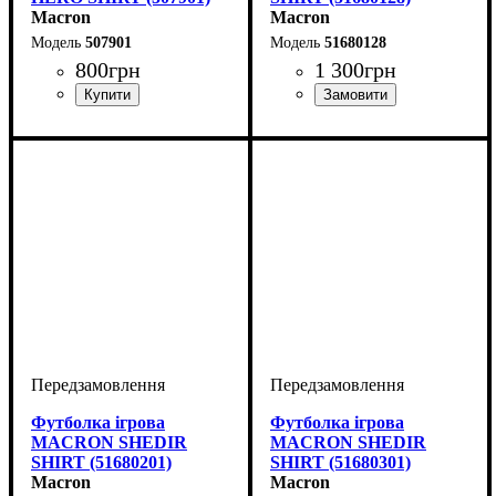
Macron
Macron
507901
51680128
800
грн
1 300
грн
Стать
Виробник
Колір
: Білий
: Дитяче, Унісекс,
: Macron
Стать
Виробник
Колір
: Білий
: Дитяче, Унісекс,
: Macron
Чоловічий
Чоловічий
Футболка ігрова
Футболка ігрова
MACRON SHEDIR
MACRON SHEDIR
SHIRT (51680201)
SHIRT (51680301)
Macron
Macron