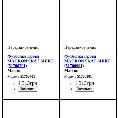
Футболка ігрова
Футболка ігрова
MACRON SKAT SHIRT
MACRON SKAT SHIRT
(51700701)
(51700901)
Macron
Macron
51700701
51700901
1 313
грн
1 313
грн
Стать
Виробник
Колір
: Темно-синій
: Жіночий
: Macron
Стать
Виробник
Колір
: Чорний
: Жіночий
: Macron