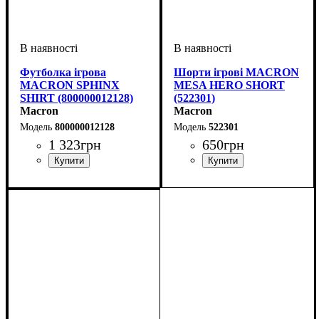
Футболка ігрова
Шорти ігрові MACRON
MACRON SPHINX
MESA HERO SHORT
SHIRT (800000012128)
(522301)
Macron
Macron
800000012128
522301
1 323
грн
650
грн
Стать
Виробник
Колір
: Помаранчевий
: Жіночий
: Macron
Колір
: Білий