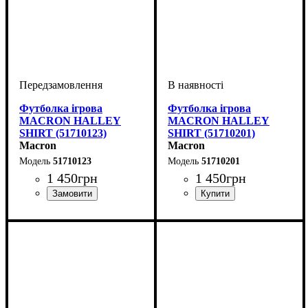
Футболка ігрова
Футболка ігрова
MACRON HALLEY
MACRON HALLEY
SHIRT (51710123)
SHIRT (51710201)
Macron
Macron
51710123
51710201
1 450
грн
1 450
грн
Стать
Виробник
Колір
: Білий
: Дитяче, Унісекс
: Macron
Стать
Виробник
Колір
: Червоний
: Дитяче, Унісекс
: Macron