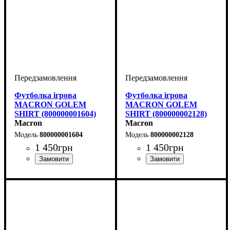
Футболка ігрова
Футболка ігрова
MACRON GOLEM
MACRON GOLEM
SHIRT (800000001604)
SHIRT (800000002128)
Macron
Macron
800000001604
800000002128
1 450
грн
1 450
грн
Стать
Виробник
Колір
: Зелений
: Дитяче, Унісекс,
: Macron
Стать
Виробник
Колір
: Помаранчевий
: Дитяче, Унісекс,
: Macron
Чоловічий
Чоловічий