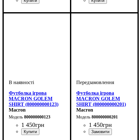
Стать
Виробник
Колір
: Антрацит
: Жіночий
: Macron
Стать
Виробник
Колір
: Білий
: Чоловічий, Дитяче
: Macron
Футболка ігрова
Футболка ігрова
MACRON GOLEM
MACRON GOLEM
SHIRT (800000000123)
SHIRT (800000000201)
Macron
Macron
800000000123
800000000201
1 450
грн
1 450
грн
Стать
Виробник
Колір
: Білий
: Дитяче, Унісекс,
: Macron
Стать
Виробник
Колір
: Червоний
: Дитяче, Унісекс,
: Macron