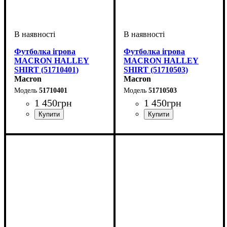
Футболка ігрова
Футболка ігрова
MACRON HALLEY
MACRON HALLEY
SHIRT (51710401)
SHIRT (51710503)
Macron
Macron
51710401
51710503
1 450
грн
1 450
грн
Стать
Виробник
Колір
: Зелений
: Дитяче, Унісекс
: Macron
Стать
Виробник
Колір
: Жовтий
: Дитяче, Унісекс
: Macron