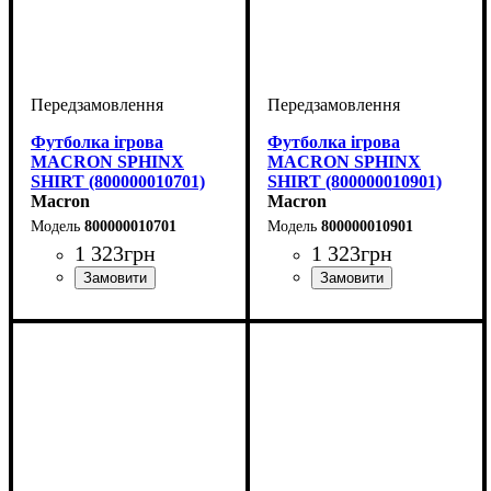
Футболка ігрова
Футболка ігрова
MACRON SPHINX
MACRON SPHINX
SHIRT (800000010701)
SHIRT (800000010901)
Macron
Macron
800000010701
800000010901
1 323
грн
1 323
грн
Стать
Виробник
Колір
: Темно-синій
: Жіночий
: Macron
Стать
Виробник
Колір
: Чорний
: Жіночий
: Macron