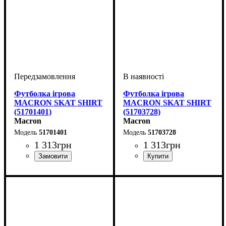
Футболка ігрова
Футболка ігрова
MACRON SKAT SHIRT
MACRON SKAT SHIRT
(51701401)
(51703728)
Macron
Macron
51701401
51703728
1 313
грн
1 313
грн
Стать
Виробник
Колір
: Бордовий
: Жіночий
: Macron
Стать
Виробник
Колір
: Блакитний
: Жіночий
: Macron