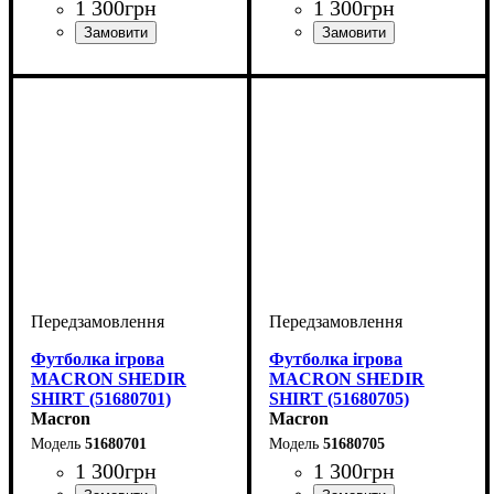
1 300
грн
1 300
грн
Стать
Виробник
Колір
: Зелений
: Дитяче, Унісекс,
: Macron
Стать
Виробник
Колір
: Жовтий
: Дитяче, Унісекс,
: Macron
Чоловічий
Чоловічий
Футболка ігрова
Футболка ігрова
MACRON SHEDIR
MACRON SHEDIR
SHIRT (51680701)
SHIRT (51680705)
Macron
Macron
51680701
51680705
1 300
грн
1 300
грн