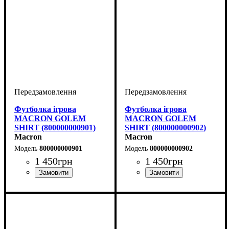
Футболка ігрова
Футболка ігрова
MACRON GOLEM
MACRON GOLEM
SHIRT (800000000901)
SHIRT (800000000902)
Macron
Macron
800000000901
800000000902
1 450
грн
1 450
грн
Стать
Виробник
Колір
: Чорний
: Дитяче, Унісекс,
: Macron
Стать
Виробник
Колір
: Чорний
: Дитяче, Унісекс,
: Macron
Чоловічий
Чоловічий