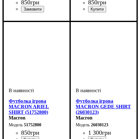
850
грн
850
грн
Стать
Виробник
Колір
: Чорний
: Жіночий
: Macron
Стать
Виробник
Колір
: Рожевий
: Жіночий
: Macron
Футболка ігрова
Футболка ігрова
MACRON ARIEL
MACRON GEDE SHIRT
SHIRT (51752800)
(26030123)
Macron
Macron
51752800
26030123
850
грн
1 300
грн