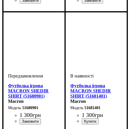
Стать
Виробник
Колір
: Темно-синій
: Дитяче, Унісекс,
: Macron
Стать
Виробник
Колір
: Темно-синій
: Дитяче, Унісекс,
: Macron
Чоловічий
Чоловічий
Футболка ігрова
Футболка ігрова
MACRON SHEDIR
MACRON SHEDIR
SHIRT (51680901)
SHIRT (51681401)
Macron
Macron
51680901
51681401
1 300
грн
1 300
грн
Стать
Виробник
Колір
: Чорний
: Дитяче, Унісекс,
: Macron
Стать
Виробник
Колір
: Бордовий
: Дитяче, Унісекс,
: Macron