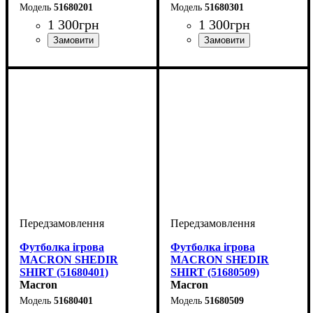
51680201
51680301
1 300
грн
1 300
грн
Стать
Виробник
Колір
: Червоний
: Дитяче, Унісекс,
: Macron
Стать
Виробник
Колір
: Синій
: Дитяче, Унісекс,
: Macron
Чоловічий
Чоловічий
Футболка ігрова
Футболка ігрова
MACRON SHEDIR
MACRON SHEDIR
SHIRT (51680401)
SHIRT (51680509)
Macron
Macron
51680401
51680509