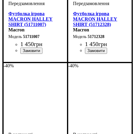
Футболка ігрова
Футболка ігрова
MACRON HALLEY
MACRON HALLEY
SHIRT (51711007)
SHIRT (51712328)
Macron
Macron
51711007
51712328
1 450
грн
1 450
грн
Стать
Виробник
Колір
: Блакитний
: Дитяче, Унісекс
: Macron
Стать
Виробник
Колір
: Сірий
: Дитяче, Унісекс
: Macron
-40%
-40%