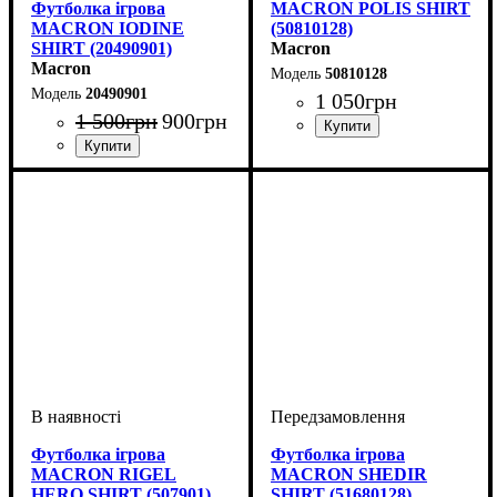
Футболка ігрова
MACRON POLIS SHIRT
MACRON IODINE
(50810128)
SHIRT (20490901)
Macron
Macron
50810128
20490901
1 050
грн
1 500
грн
900
грн
Стать
Виробник
Колір
: Білий
: Дитяче, Чоловічий
: Macron
Стать
Виробник
Колір
Спорт
: Чорний
: Жіночий
: Волейбол
: Macron
Футболка ігрова
Футболка ігрова
MACRON RIGEL
MACRON SHEDIR
HERO SHIRT (507901)
SHIRT (51680128)