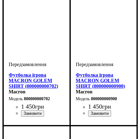
Футболка ігрова
Футболка ігрова
MACRON GOLEM
MACRON GOLEM
SHIRT (800000000702)
SHIRT (800000000900)
Macron
Macron
800000000702
800000000900
1 450
грн
1 450
грн
Стать
Виробник
Колір
: Темно-синій
: Дитяче, Унісекс,
: Macron
Стать
Виробник
Колір
: Чорний
: Дитяче, Унісекс,
: Macron
Чоловічий
Чоловічий