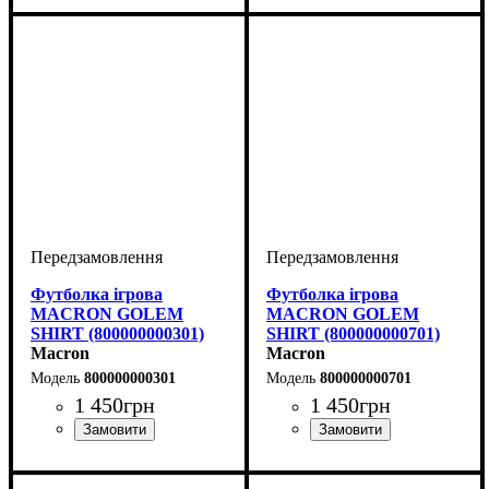
Чоловічий
Чоловічий
Футболка ігрова
Футболка ігрова
MACRON GOLEM
MACRON GOLEM
SHIRT (800000000301)
SHIRT (800000000701)
Macron
Macron
800000000301
800000000701
1 450
грн
1 450
грн
Стать
Виробник
Колір
: Синій
: Дитяче, Унісекс,
: Macron
Стать
Виробник
Колір
: Темно-синій
: Дитяче, Унісекс,
: Macron
Чоловічий
Чоловічий