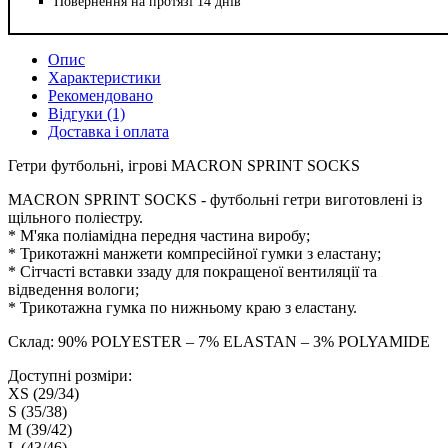
Повернення на протязі 14 днів
Опис
Характеристики
Рекомендовано
Відгуки (1)
Доставка і оплата
Гетри футбольні, ігрові MACRON SPRINT SOCKS
MACRON SPRINT SOCKS - футбольні гетри виготовлені із
щільного поліестру.
* М'яка поліамідна передня частина виробу;
* Трикотажні манжети компресійної гумки з еластану;
* Сітчасті вставки ззаду для покращеної вентиляції та
відведення вологи;
* Трикотажна гумка по нижньому краю з еластану.
Склад: 90% POLYESTER – 7% ELASTAN – 3% POLYAMIDE
Доступні розміри:
XS (29/34)
S (35/38)
M (39/42)
L (43/46)