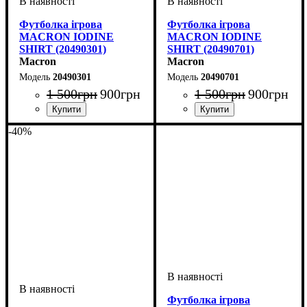
Футболка ігрова
Футболка ігрова
MACRON IODINE
MACRON IODINE
SHIRT (20490301)
SHIRT (20490701)
Macron
Macron
20490301
20490701
1 500
грн
900
грн
1 500
грн
900
грн
Стать
Виробник
Колір
Спорт
: Синій
: Жіночий
: Волейбол
: Macron
Стать
Виробник
Колір
Спорт
: Синій
: Жіночий
: Волейбол
: Macron
-40%
Футболка ігрова