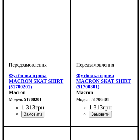
Футболка ігрова
Футболка ігрова
MACRON SKAT SHIRT
MACRON SKAT SHIRT
(51700201)
(51700301)
Macron
Macron
51700201
51700301
1 313
грн
1 313
грн
Стать
Виробник
Колір
: Червоний
: Жіночий
: Macron
Стать
Виробник
Колір
: Синій
: Жіночий
: Macron