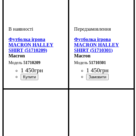
Футболка ігрова
Футболка ігрова
MACRON HALLEY
MACRON HALLEY
SHIRT (51710209)
SHIRT (51710301)
Macron
Macron
51710209
51710301
1 450
грн
1 450
грн
Стать
Виробник
Колір
: Червоний
: Дитяче, Унісекс
: Macron
Стать
Виробник
Колір
: Синій
: Дитяче, Унісекс
: Macron