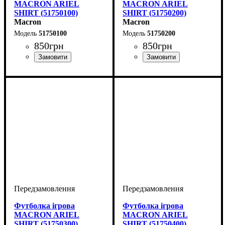
MACRON ARIEL
MACRON ARIEL
SHIRT (51750100)
SHIRT (51750200)
Macron
Macron
51750100
51750200
850
грн
850
грн
Стать
Виробник
Колір
: Білий
: Жіночий
: Macron
Стать
Виробник
Колір
: Червоний
: Жіночий
: Macron
Футболка ігрова
Футболка ігрова
MACRON ARIEL
MACRON ARIEL
SHIRT (51750300)
SHIRT (51750400)