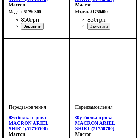
Macron
Macron
51750300
51750400
850
грн
850
грн
Стать
Виробник
Колір
: Синій
: Жіночий
: Macron
Стать
Виробник
Колір
: Зелений
: Жіночий
: Macron
Футболка ігрова
Футболка ігрова
MACRON ARIEL
MACRON ARIEL
SHIRT (51750500)
SHIRT (51750700)
Macron
Macron