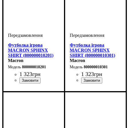
Футболка ігрова
Футболка ігрова
MACRON SPHINX
MACRON SPHINX
SHIRT (800000010201)
SHIRT (800000010301)
Macron
Macron
800000010201
800000010301
1 323
грн
1 323
грн
Стать
Виробник
Колір
: Червоний
: Жіночий
: Macron
Стать
Виробник
Колір
: Синій
: Жіночий
: Macron