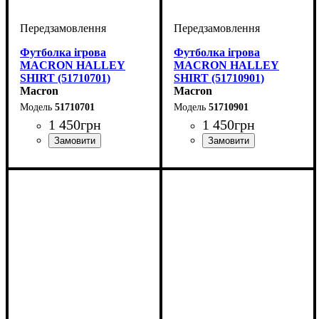
Футболка ігрова
Футболка ігрова
MACRON HALLEY
MACRON HALLEY
SHIRT (51710701)
SHIRT (51710901)
Macron
Macron
51710701
51710901
1 450
грн
1 450
грн
Стать
Виробник
Колір
: Темно-синій
: Дитяче, Унісекс
: Macron
Стать
Виробник
Колір
: Чорний
: Дитяче, Унісекс
: Macron