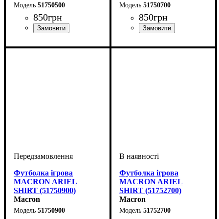
51750500
51750700
850
грн
850
грн
Стать
Виробник
Колір
: Жовтий
: Жіночий
: Macron
Стать
Виробник
Колір
: Темно-синій
: Жіночий
: Macron
Футболка ігрова
Футболка ігрова
MACRON ARIEL
MACRON ARIEL
SHIRT (51750900)
SHIRT (51752700)
Macron
Macron
51750900
51752700