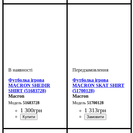
Чоловічий
Чоловічий
Футболка ігрова
Футболка ігрова
MACRON SHEDIR
MACRON SKAT SHIRT
SHIRT (51683728)
(51700128)
Macron
Macron
51683728
51700128
1 300
грн
1 313
грн
Стать
Виробник
Колір
: Блакитний
: Дитяче, Унісекс,
: Macron
Стать
Виробник
Колір
: Білий
: Жіночий
: Macron
Чоловічий