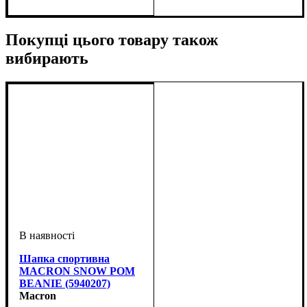
Стать
Виробник
Колір
: Чорний
: Унісекс
: Macron
Покупці цього товару також
вибирають
Шапка спортивна
MACRON SNOW POM
BEANIE (5940207)
Macron