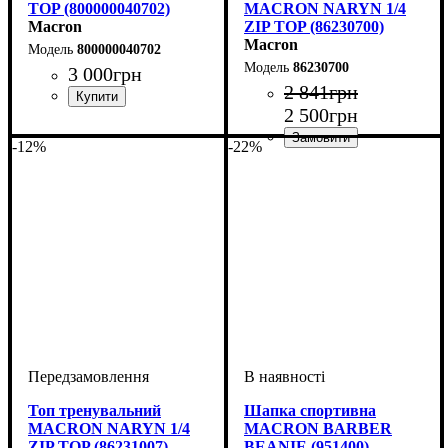
TOP (800000040702)
MACRON NARYN 1/4
Macron
ZIP TOP (86230700)
Macron
800000040702
86230700
3 000
грн
2 841
грн
2 500
грн
Стать
Виробник
Колір
: Темно-синій
: Дитяче, Унісекс
: Macron
-12%
-22%
Виробник
Колір
: Темно-синій
: Macron
Топ тренувальний
Шапка спортивна
MACRON NARYN 1/4
MACRON BARBER
ZIP TOP (86231007)
BEANIE (951400)