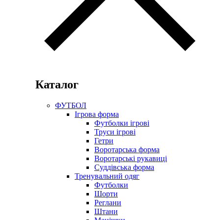
Каталог
ФУТБОЛ
Ігрова форма
Футболки ігрові
Труси ігрові
Гетри
Воротарська форма
Воротарські рукавиці
Суддівська форма
Тренувальний одяг
Футболки
Шорти
Реглани
Штани