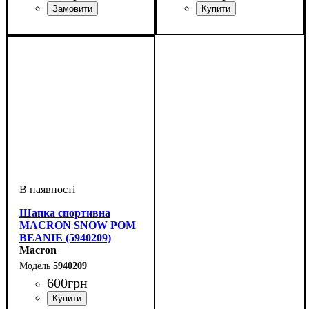
Стать
Виробник
Колір
: Синій
: Унісекс
: Macron
Стать
Виробник
Колір
: Темно-синій
: Унісекс
: Macron
Шапка спортивна
MACRON SNOW POM
BEANIE (5940209)
Macron
5940209
600
грн