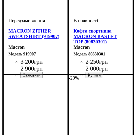
MACRON ZITHER
Кофта спортивна
SWEATSHIRT (919907)
MACRON BASTET
TOP (80830301)
Macron
Macron
919907
80830301
3 200
грн
2 250
грн
2 900
грн
2 000
грн
-29%
Виробник
Колір
: Темно-синій
: Macron
Стать
Виробник
Колір
: Синій
: Жіночий
: Macron