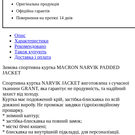
Оригінальна продукція
Офіційна гарантія
Повернення на протязі 14 днів
Опис
Характеристики
Рекомендовано
Також купують
Доставка і оплата
Зимова спортивна куртка MACRON NARVIK PADDED
JACKET
Спортивна куртка NARVIK JACKET виготовлена з сучасної
тканини GRANT, яка гарантує не продувність, та надійний
захист від холоду.
Куртка має подовжений крій, застібка-блискавка по всій
довжині виробу. Не промокає завдяки гідроізоляційному
прошарку.
* знімний каптур;
* застібка-блискавка на повний замок;
* місткі бічні кишені;
* блискавка на внутрішній підкладці, для персоналізації.