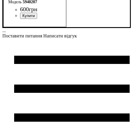
5940207
600
грн
Стать
Виробник
Колір
: Темно-синій
: Унісекс
: Macron
...
Поставити питання
Написати відгук