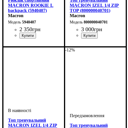
Рюкзак спортивний
Топ тренувальний
MACRON ROOKIE L
MACRON IZEL 1/4 ZIP
backpack (5940407)
TOP (800000040701)
Macron
Macron
5940407
800000040701
2 350
грн
3 000
грн
Стать
Виробник
Колір
: Темно-синій
: Унісекс
: Macron
Стать
Виробник
Колір
: Темно-синій
: Дитяче, Унісекс
: Macron
-12%
Топ тренувальний
MACRON IZEL 1/4 ZIP
Топ тренувальний