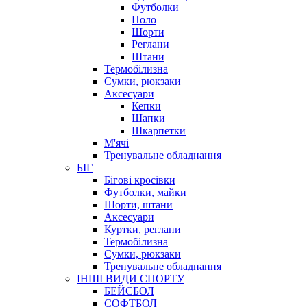
Футболки
Поло
Шорти
Реглани
Штани
Термобілизна
Сумки, рюкзаки
Аксесуари
Кепки
Шапки
Шкарпетки
М'ячі
Тренувальне обладнання
БІГ
Бігові кросівки
Футболки, майки
Шорти, штани
Аксесуари
Куртки, реглани
Термобілизна
Сумки, рюкзаки
Тренувальне обладнання
ІНШІ ВИДИ СПОРТУ
БЕЙСБОЛ
СОФТБОЛ