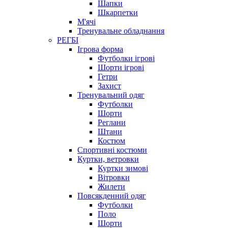
Шапки
Шкарпетки
М'ячі
Тренувальне обладнання
РЕГБІ
Ігрова форма
Футболки ігрові
Шорти ігрові
Гетри
Захист
Тренувальний одяг
Футболки
Шорти
Реглани
Штани
Костюм
Спортивні костюми
Куртки, ветровки
Куртки зимові
Вітровки
Жилети
Повсякденний одяг
Футболки
Поло
Шорти