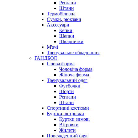
Реглани
Штани
Термобілизна
Сумки, рюкзаки
Аксесуари
Кепки
Шапки
Шкарпетки
М'ячі
Тренувальне обладнання
ГАНДБОЛ
Ігрова форма
Чоловіча форма
Жіноча форма
Тренувальний одяг
Футболки
Шорти
Реглани
Штани
Спортивні костюми
Куртки, ветровки
Куртки зимові
Вітровки
Жилети
Повсякденний одяг