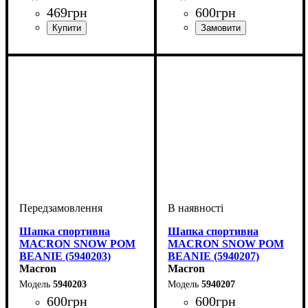
469
грн
600
грн
Стать
Виробник
Колір
: Темно-синій
: Унісекс, Дитяче
: Macron
Стать
Виробник
Колір
: Червоний
: Унісекс
: Macron
Шапка спортивна
Шапка спортивна
MACRON SNOW POM
MACRON SNOW POM
BEANIE (5940203)
BEANIE (5940207)
Macron
Macron
5940203
5940207
600
грн
600
грн