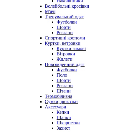
Наколінники
Волейбольні кросівки
М'ячі
Тренувальний одяг
Футболки
Шорти
Реглани
Спортивні костюми
Куртки, ветровки
Куртки зимові
Вітровки
Жилети
Повсякденний одяг
Футболки
Поло
Шорти
Реглани
Штани
Термобілизна
Сумки, рюкзаки
Аксесуари
Кепки
Шапки
Шкарпетки
Захист