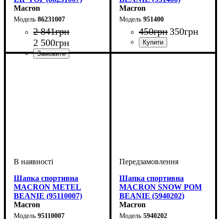
Macron
Macron
86231007
951400
2 841
грн
450
грн
350
грн
2 500
грн
Колір
: Червоний, Темно-
синій
Виробник
: Macron
Шапка спортивна
Шапка спортивна
MACRON METEL
MACRON SNOW POM
BEANIE (95110007)
BEANIE (5940202)
Macron
Macron
95110007
5940202