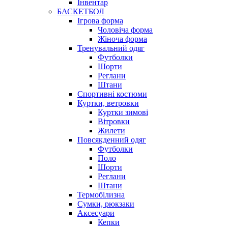
Інвентар
БАСКЕТБОЛ
Ігрова форма
Чоловіча форма
Жіноча форма
Тренувальний одяг
Футболки
Шорти
Реглани
Штани
Спортивні костюми
Куртки, ветровки
Куртки зимові
Вітровки
Жилети
Повсякденний одяг
Футболки
Поло
Шорти
Реглани
Штани
Термобілизна
Сумки, рюкзаки
Аксесуари
Кепки