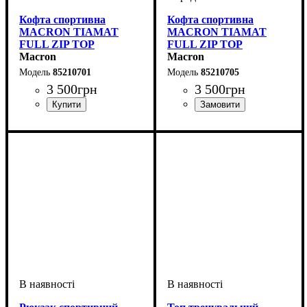
Кофта спортивна
Кофта спортивна
MACRON TIAMAT
MACRON TIAMAT
FULL ZIP TOP
FULL ZIP TOP
(85210701)
Macron
(85210705)
Macron
85210701
85210705
3 500
грн
3 500
грн
Виробник
Колір
: Темно-синій
: Macron
Виробник
Колір
: Темно-синій
: Macron