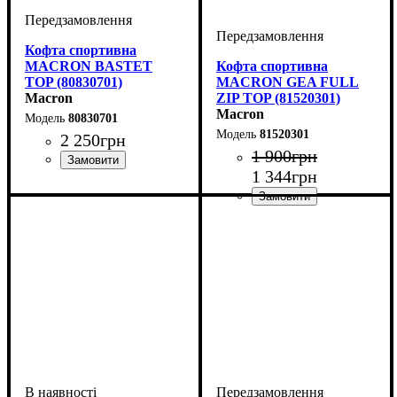
Кофта спортивна
MACRON BASTET
Кофта спортивна
TOP (80830701)
MACRON GEA FULL
Macron
ZIP TOP (81520301)
Macron
80830701
81520301
2 250
грн
1 900
грн
1 344
грн
Стать
Виробник
Колір
: Темно-синій
: Жіночий
: Macron
Стать
Виробник
Колір
: Синій
: Дитяче, Унісекс,
: Macron
Чоловічий