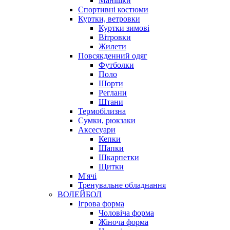
Манішки
Спортивні костюми
Куртки, ветровки
Куртки зимові
Вітровки
Жилети
Повсякденний одяг
Футболки
Поло
Шорти
Реглани
Штани
Термобілизна
Сумки, рюкзаки
Аксесуари
Кепки
Шапки
Шкарпетки
Щитки
М'ячі
Тренувальне обладнання
ВОЛЕЙБОЛ
Ігрова форма
Чоловіча форма
Жіноча форма