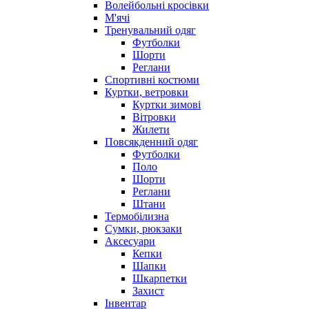
Волейбольні кросівки
М'ячі
Тренувальний одяг
Футболки
Шорти
Реглани
Спортивні костюми
Куртки, ветровки
Куртки зимові
Вітровки
Жилети
Повсякденний одяг
Футболки
Поло
Шорти
Реглани
Штани
Термобілизна
Сумки, рюкзаки
Аксесуари
Кепки
Шапки
Шкарпетки
Захист
Інвентар