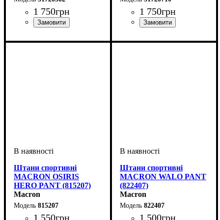
1 750
грн
1 750
грн
Виробник
Колір
: Синій
: Macron
Виробник
Колір
: Темно-синій
: Macron
Штани спортивні
Штани спортивні
MACRON OSIRIS
MACRON WALO PANT
HERO PANT (815207)
(822407)
Macron
Macron
815207
822407
1 550
грн
1 500
грн