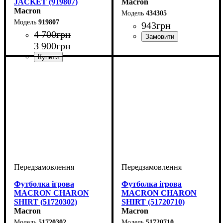
JACKET (919807)
Macron
Macron
434305
919807
943
грн
4 700
грн
3 900
грн
Виробник
Колір
: Жовтий
: Macron
Стать
Виробник
Колір
: Темно-синій
: Дитяче, Унісекс,
: Macron
Чоловічий
Футболка ігрова
Футболка ігрова
MACRON CHARON
MACRON CHARON
SHIRT (51720302)
SHIRT (51720710)
Macron
Macron
51720302
51720710