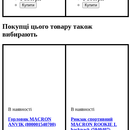
Колір
: Темно-синій
Колір
: Темно-синій
Покупці цього товару також
вибирають
Горловик MACRON
Рюкзак спортивний
ANVIK (800001540700)
MACRON ROOKIE L
backpack (5940407)