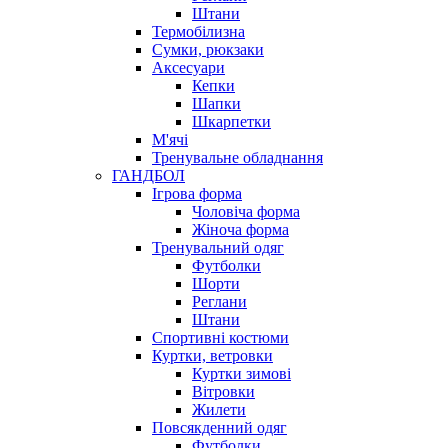
Штани
Термобілизна
Сумки, рюкзаки
Аксесуари
Кепки
Шапки
Шкарпетки
М'ячі
Тренувальне обладнання
ГАНДБОЛ
Ігрова форма
Чоловіча форма
Жіноча форма
Тренувальний одяг
Футболки
Шорти
Реглани
Штани
Спортивні костюми
Куртки, ветровки
Куртки зимові
Вітровки
Жилети
Повсякденний одяг
Футболки