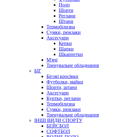
Поло
Шорти
Реглани
Штани
Термобілизна
Сумки, рюкзаки
Аксесуари
Кепки
Шапки
Шкарпетки
М'ячі
Тренувальне обладнання
БІГ
Бігові кросівки
Футболки, майки
Шорти, штани
Аксесуари
Куртки, реглани
Термобілизна
Сумки, рюкзаки
Тренувальне обладнання
ІНШІ ВИДИ СПОРТУ
БЕЙСБОЛ
СОФТБОЛ
ВОДНЕ ПОЛО