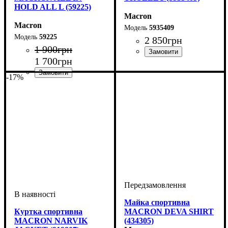
HOLD ALL L (59225)
Macron
Macron
5935409
59225
2 850
грн
1 900
грн
1 700
грн
Виробник
Колір
: Чорний
: Macron
-17%
Виробник
Колір
: Чорний, Червоний,
: Macron
Темно-синій, Синій, Зелений
Майка спортивна
Куртка спортивна
MACRON DEVA SHIRT
MACRON NARVIK
(434305)