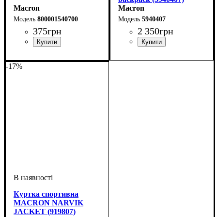
Macron
Macron
800001540700
5940407
375
грн
2 350
грн
Стать
Виробник
Колір
: Темно-синій
: Унісекс
: Macron
Стать
Виробник
Колір
: Темно-синій
: Унісекс
: Macron
-17%
Куртка спортивна
MACRON NARVIK
JACKET (919807)