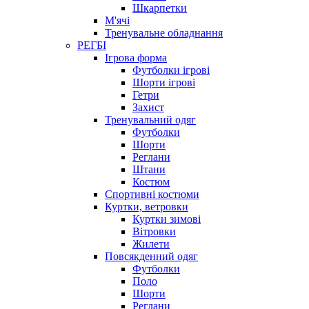
Шкарпетки
М'ячі
Тренувальне обладнання
РЕГБІ
Ігрова форма
Футболки ігрові
Шорти ігрові
Гетри
Захист
Тренувальний одяг
Футболки
Шорти
Реглани
Штани
Костюм
Спортивні костюми
Куртки, ветровки
Куртки зимові
Вітровки
Жилети
Повсякденний одяг
Футболки
Поло
Шорти
Реглани