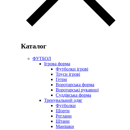
Каталог
ФУТБОЛ
Ігрова форма
Футболки ігрові
Труси ігрові
Гетри
Воротарська форма
Воротарські рукавиці
Суддівська форма
Тренувальний одяг
Футболки
Шорти
Реглани
Штани
Манішки