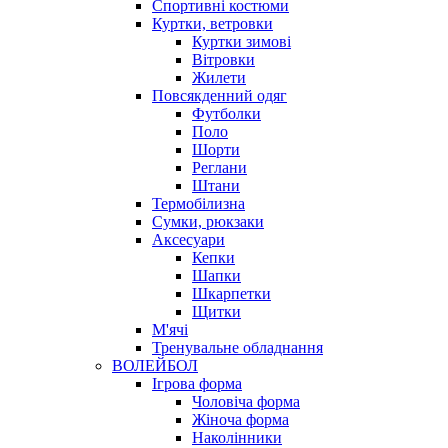
Спортивні костюми
Куртки, ветровки
Куртки зимові
Вітровки
Жилети
Повсякденний одяг
Футболки
Поло
Шорти
Реглани
Штани
Термобілизна
Сумки, рюкзаки
Аксесуари
Кепки
Шапки
Шкарпетки
Щитки
М'ячі
Тренувальне обладнання
ВОЛЕЙБОЛ
Ігрова форма
Чоловіча форма
Жіноча форма
Наколінники