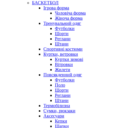
БАСКЕТБОЛ
Ігрова форма
Чоловіча форма
Жіноча форма
Тренувальний одяг
Футболки
Шорти
Реглани
Штани
Спортивні костюми
Куртки, ветровки
Куртки зимові
Вітровки
Жилети
Повсякденний одяг
Футболки
Поло
Шорти
Реглани
Штани
Термобілизна
Сумки, рюкзаки
Аксесуари
Кепки
Шапки