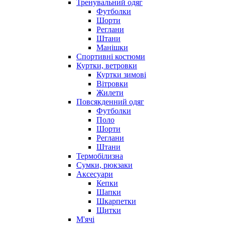
Тренувальний одяг
Футболки
Шорти
Реглани
Штани
Манішки
Спортивні костюми
Куртки, ветровки
Куртки зимові
Вітровки
Жилети
Повсякденний одяг
Футболки
Поло
Шорти
Реглани
Штани
Термобілизна
Сумки, рюкзаки
Аксесуари
Кепки
Шапки
Шкарпетки
Щитки
М'ячі