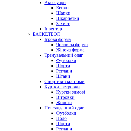
Аксесуари
Кепки
Шапки
Шкарпетки
Захист
Інвентар
БАСКЕТБОЛ
Ігрова форма
Чоловіча форма
Жіноча форма
Тренувальний одяг
Футболки
Шорти
Реглани
Штани
Спортивні костюми
Куртки, ветровки
Куртки зимові
Вітровки
Жилети
Повсякденний одяг
Футболки
Поло
Шорти
Реглани