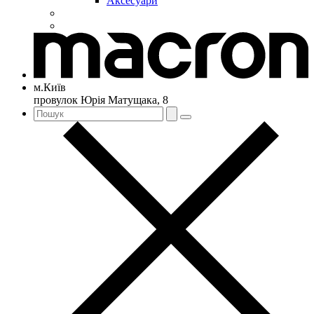
Аксесуари
м.Київ
провулок Юрія Матущака, 8