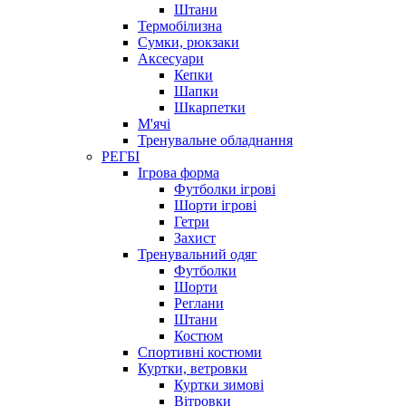
Штани
Термобілизна
Сумки, рюкзаки
Аксесуари
Кепки
Шапки
Шкарпетки
М'ячі
Тренувальне обладнання
РЕГБІ
Ігрова форма
Футболки ігрові
Шорти ігрові
Гетри
Захист
Тренувальний одяг
Футболки
Шорти
Реглани
Штани
Костюм
Спортивні костюми
Куртки, ветровки
Куртки зимові
Вітровки