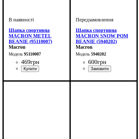
Шапка спортивна
Шапка спортивна
MACRON METEL
MACRON SNOW POM
BEANIE (95110007)
BEANIE (5940202)
Macron
Macron
95110007
5940202
469
грн
600
грн
Стать
Виробник
Колір
: Темно-синій
: Унісекс, Дитяче
: Macron
Стать
Виробник
Колір
: Червоний
: Унісекс
: Macron