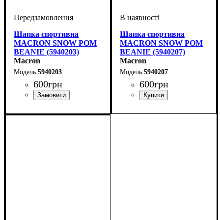
Шапка спортивна
Шапка спортивна
MACRON SNOW POM
MACRON SNOW POM
BEANIE (5940203)
BEANIE (5940207)
Macron
Macron
5940203
5940207
600
грн
600
грн
Стать
Виробник
Колір
: Синій
: Унісекс
: Macron
Стать
Виробник
Колір
: Темно-синій
: Унісекс
: Macron