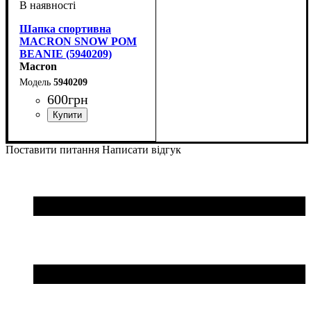
Шапка спортивна
MACRON SNOW POM
BEANIE (5940209)
Macron
5940209
600
грн
Стать
Виробник
Колір
: Чорний
: Унісекс
: Macron
Поставити питання
Написати відгук