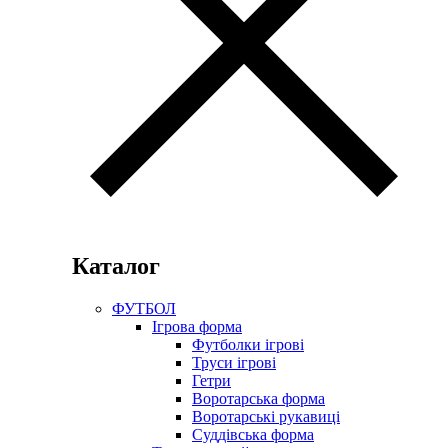
Каталог
ФУТБОЛ
Ігрова форма
Футболки ігрові
Труси ігрові
Гетри
Воротарська форма
Воротарські рукавиці
Суддівська форма