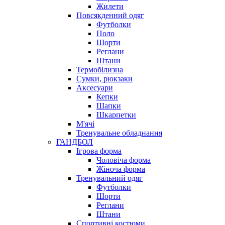
Жилети
Повсякденний одяг
Футболки
Поло
Шорти
Реглани
Штани
Термобілизна
Сумки, рюкзаки
Аксесуари
Кепки
Шапки
Шкарпетки
М'ячі
Тренувальне обладнання
ГАНДБОЛ
Ігрова форма
Чоловіча форма
Жіноча форма
Тренувальний одяг
Футболки
Шорти
Реглани
Штани
Спортивні костюми