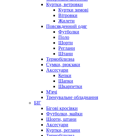
Куртки, ветровки
Куртки зимові
Вітровки
Жилети
Повсякденний одяг
Футболки
Поло
Шорти
Реглани
Штани
Термобілизна
Сумки, рюкзаки
Аксесуари
Кепки
Шапки
Шкарпетки
М'ячі
Тренувальне обладнання
БІГ
Бігові кросівки
Футболки, майки
Шорти, штани
Аксесуари
Куртки, реглани
Термобілизна