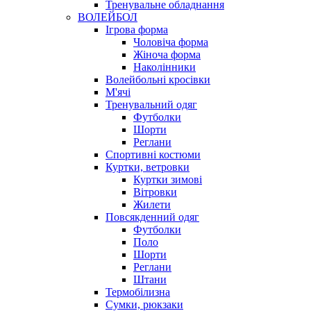
Тренувальне обладнання
ВОЛЕЙБОЛ
Ігрова форма
Чоловіча форма
Жіноча форма
Наколінники
Волейбольні кросівки
М'ячі
Тренувальний одяг
Футболки
Шорти
Реглани
Спортивні костюми
Куртки, ветровки
Куртки зимові
Вітровки
Жилети
Повсякденний одяг
Футболки
Поло
Шорти
Реглани
Штани
Термобілизна
Сумки, рюкзаки