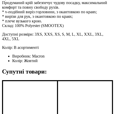
Продуманий крій забезпечує чудову посадку, максимальний
комфорт та повну свободу рухів.
* v-подібний виріз горловини, з окантовкою по краях;
* вирізи для рук, з окантовкою по краях;
* плече вузького крою.
Склад: 100% Polyester (SMOOTEX)
Доступні розміри: 3XS, XXS, XS, S, M, L, XL, XXL, 3XL,
4XL, 5XL
Колір: В асортименті
Виробник:
Macron
Колір:
Жовтий
Супутні товари: