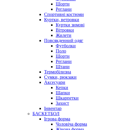
Шорти
Реглани
Спортивні костюми
Куртки, ветровки
Куртки зимові
Вітровки
Жилети
Повсякденний одяг
Футболки
Поло
Шорти
Реглани
Штани
Термобілизна
Сумки, рюкзаки
Аксесуари
Кепки
Шапки
Шкарпетки
Захист
Інвентар
БАСКЕТБОЛ
Ігрова форма
Чоловіча форма
Жіноча форма