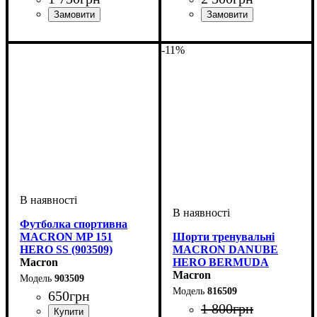
Стать
Виробник
Колір
: Чорний
: Дитяче, Унісекс
: Macron
Виробник
Колір
: Чорний
: Macron
-11%
Футболка спортивна
MACRON MP 151
Шорти тренувальні
HERO SS (903509)
MACRON DANUBE
Macron
HERO BERMUDA
(816509)
Macron
903509
816509
650
грн
1 800
грн