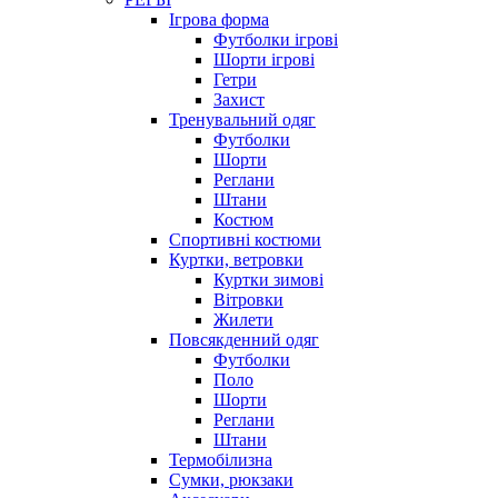
Ігрова форма
Футболки ігрові
Шорти ігрові
Гетри
Захист
Тренувальний одяг
Футболки
Шорти
Реглани
Штани
Костюм
Спортивні костюми
Куртки, ветровки
Куртки зимові
Вітровки
Жилети
Повсякденний одяг
Футболки
Поло
Шорти
Реглани
Штани
Термобілизна
Сумки, рюкзаки