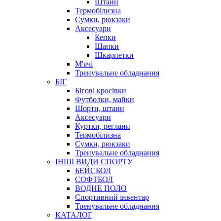
Штани
Термобілизна
Сумки, рюкзаки
Аксесуари
Кепки
Шапки
Шкарпетки
М'ячі
Тренувальне обладнання
БІГ
Бігові кросівки
Футболки, майки
Шорти, штани
Аксесуари
Куртки, реглани
Термобілизна
Сумки, рюкзаки
Тренувальне обладнання
ІНШІ ВИДИ СПОРТУ
БЕЙСБОЛ
СОФТБОЛ
ВОДНЕ ПОЛО
Спортивний інвентар
Тренувальне обладнання
КАТАЛОГ