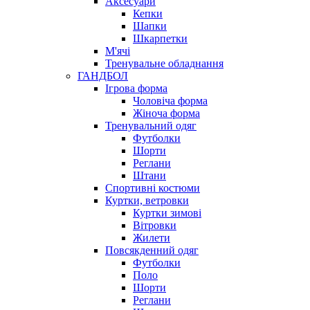
Аксесуари
Кепки
Шапки
Шкарпетки
М'ячі
Тренувальне обладнання
ГАНДБОЛ
Ігрова форма
Чоловіча форма
Жіноча форма
Тренувальний одяг
Футболки
Шорти
Реглани
Штани
Спортивні костюми
Куртки, ветровки
Куртки зимові
Вітровки
Жилети
Повсякденний одяг
Футболки
Поло
Шорти
Реглани