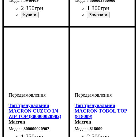
5940409
800002760900
2 350
грн
1 800
грн
Стать
Виробник
Колір
: Чорний
: Унісекс
: Macron
Стать
Виробник
Колір
: Чорний
: Чоловічий, Дитяче,
: Macron
Унісекс
Топ тренувальний
Топ тренувальний
MACRON CUZCO 1/4
MACRON TOBOL TOP
ZIP TOP (800000020902)
(818009)
Macron
Macron
800000020902
818009
1 750
грн
2 500
грн