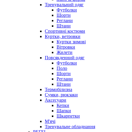
Тренувальний одяг
Футболки
Шорти
Реглани
Штани
Спортивні костюми
Куртки, ветровки
Куртки зимові
Вітровки
Жилети
Повсякденний одяг
Футболки
Поло
Шорти
Реглани
Штани
Термобілизна
Сумки, рюкзаки
Аксесуари
Кепки
Шапки
Шкарпетки
М'ячі
Тренувальне обладнання
РЕГБІ