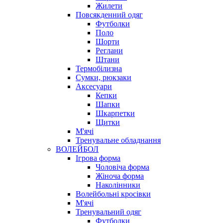
Жилети
Повсякденний одяг
Футболки
Поло
Шорти
Реглани
Штани
Термобілизна
Сумки, рюкзаки
Аксесуари
Кепки
Шапки
Шкарпетки
Щитки
М'ячі
Тренувальне обладнання
ВОЛЕЙБОЛ
Ігрова форма
Чоловіча форма
Жіноча форма
Наколінники
Волейбольні кросівки
М'ячі
Тренувальний одяг
Футболки