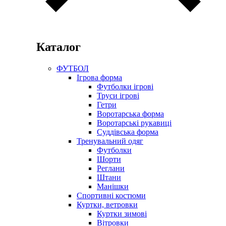
Каталог
ФУТБОЛ
Ігрова форма
Футболки ігрові
Труси ігрові
Гетри
Воротарська форма
Воротарські рукавиці
Суддівська форма
Тренувальний одяг
Футболки
Шорти
Реглани
Штани
Манішки
Спортивні костюми
Куртки, ветровки
Куртки зимові
Вітровки