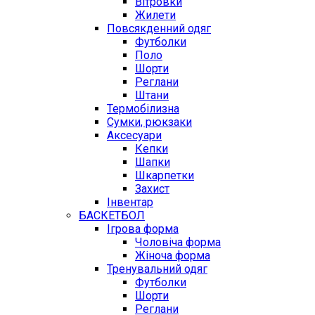
Вітровки
Жилети
Повсякденний одяг
Футболки
Поло
Шорти
Реглани
Штани
Термобілизна
Сумки, рюкзаки
Аксесуари
Кепки
Шапки
Шкарпетки
Захист
Інвентар
БАСКЕТБОЛ
Ігрова форма
Чоловіча форма
Жіноча форма
Тренувальний одяг
Футболки
Шорти
Реглани