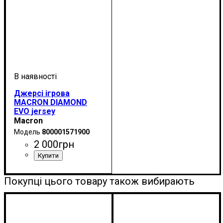
Джерсі ігрова
MACRON DIAMOND
EVO jersey
(800001571900)
Macron
800001571900
2 000
грн
Стать
Виробник
Колір
Спорт
: Сірий
: Дитяче, Унісекс
: Бейсбол
: Macron
Покупці цього товару також вибирають