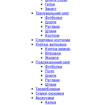
Гетри
Захист
Тренувальний одяг
Футболки
Шорти
Реглани
Штани
Костюм
Спортивні костюми
Куртки, ветровки
Куртки зимові
Вітровки
Жилети
Повсякденний одяг
Футболки
Поло
Шорти
Реглани
Штани
Термобілизна
Сумки, рюкзаки
Аксесуари
Кепки