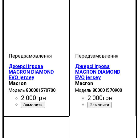
Джерсі ігрова
Джерсі ігрова
MACRON DIAMOND
MACRON DIAMOND
EVO jersey
EVO jersey
(800001570700)
(800001570900)
Macron
Macron
800001570700
800001570900
2 000
грн
2 000
грн
Стать
Виробник
Колір
Спорт
: Темно-синій
: Дитяче, Унісекс
: Бейсбол
: Macron
Стать
Виробник
Колір
Спорт
: Чорний
: Дитяче, Унісекс
: Бейсбол
: Macron