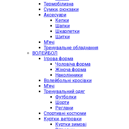
Термобілизна
Сумки, рюкзаки
Аксесуари
Кепки
Шапки
Шкарпетки
Щитки
М'ячі
Тренувальне обладнання
ВОЛЕЙБОЛ
Ігрова форма
Чоловіча форма
Жіноча форма
Наколінники
Волейбольні кросівки
М'ячі
Тренувальний одяг
Футболки
Шорти
Реглани
Спортивні костюми
Куртки, ветровки
Куртки зимові