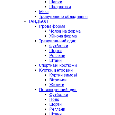
Шапки
Шкарпетки
М'ячі
Тренувальне обладнання
ГАНДБОЛ
Ігрова форма
Чоловіча форма
Жіноча форма
Тренувальний одяг
Футболки
Шорти
Реглани
Штани
Спортивні костюми
Куртки, ветровки
Куртки зимові
Вітровки
Жилети
Повсякденний одяг
Футболки
Поло
Шорти
Реглани
Штани