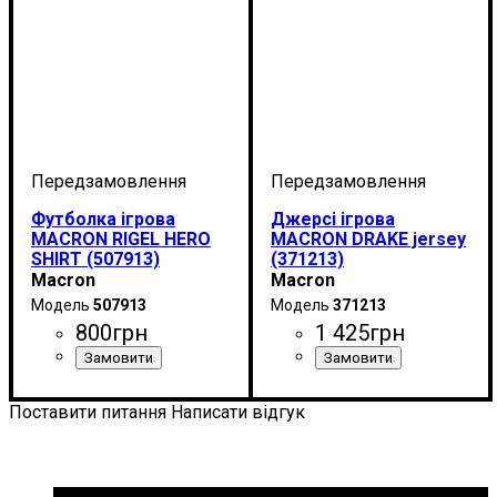
Футболка ігрова
Джерсі ігрова
MACRON RIGEL HERO
MACRON DRAKE jersey
SHIRT (507913)
(371213)
Macron
Macron
507913
371213
800
грн
1 425
грн
Стать
Виробник
Колір
: Помаранчевий
: Дитяче, Унісекс,
: Macron
Стать
Виробник
Колір
Спорт
: Помаранчевий
: Дитяче, Унісекс
: Бейсбол
: Macron
Чоловічий
Поставити питання
Написати відгук