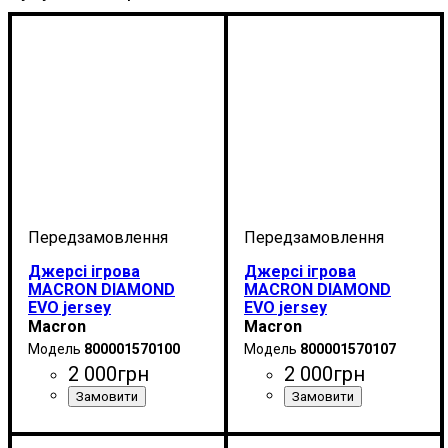
Джерсі ігрова
Джерсі ігрова
MACRON DIAMOND
MACRON DIAMOND
EVO jersey
EVO jersey
(800001570100)
(800001570107)
Macron
Macron
800001570100
800001570107
2 000
грн
2 000
грн
Стать
Виробник
Колір
Спорт
: Білий
: Дитяче, Унісекс
: Бейсбол
: Macron
Стать
Виробник
Колір
Спорт
: Білий
: Дитяче, Унісекс
: Бейсбол
: Macron