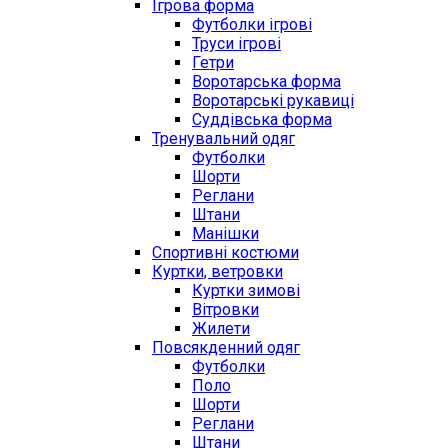
Ігрова форма
Футболки ігрові
Труси ігрові
Гетри
Воротарська форма
Воротарські рукавиці
Суддівська форма
Тренувальний одяг
Футболки
Шорти
Реглани
Штани
Манішки
Спортивні костюми
Куртки, ветровки
Куртки зимові
Вітровки
Жилети
Повсякденний одяг
Футболки
Поло
Шорти
Реглани
Штани