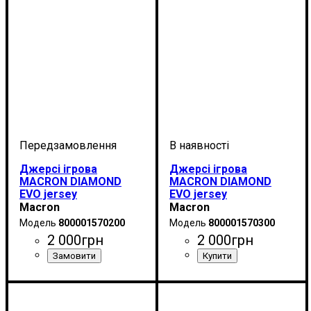
Джерсі ігрова
Джерсі ігрова
MACRON DIAMOND
MACRON DIAMOND
EVO jersey
EVO jersey
(800001570200)
(800001570300)
Macron
Macron
800001570200
800001570300
2 000
грн
2 000
грн
Стать
Виробник
Колір
Спорт
: Червоний
: Дитяче, Унісекс
: Бейсбол
: Macron
Стать
Виробник
Колір
Спорт
: Синій
: Дитяче, Унісекс
: Бейсбол
: Macron