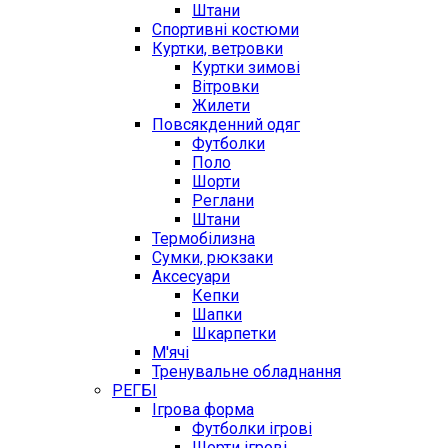
Штани
Спортивні костюми
Куртки, ветровки
Куртки зимові
Вітровки
Жилети
Повсякденний одяг
Футболки
Поло
Шорти
Реглани
Штани
Термобілизна
Сумки, рюкзаки
Аксесуари
Кепки
Шапки
Шкарпетки
М'ячі
Тренувальне обладнання
РЕГБІ
Ігрова форма
Футболки ігрові
Шорти ігрові