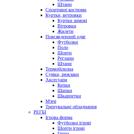
Штани
Спортивні костюми
Куртки, ветровки
Куртки зимові
Вітровки
Жилети
Повсякденний одяг
Футболки
Поло
Шорти
Реглани
Штани
Термобілизна
Сумки, рюкзаки
Аксесуари
Кепки
Шапки
Шкарпетки
М'ячі
Тренувальне обладнання
РЕГБІ
Ігрова форма
Футболки ігрові
Шорти ігрові
Гетри