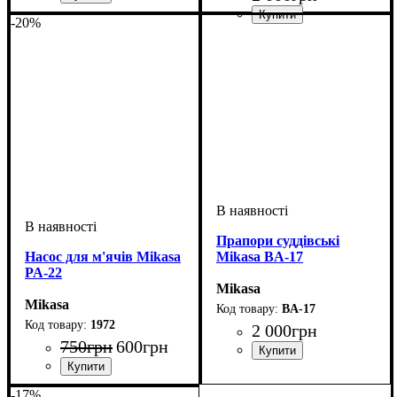
Стать
Виробник
Колір
: Синій
: Унісекс
: Mikasa
-20%
Стать
Виробник
Колір
: Жовтий
: Унісекс
: Mikasa
Прапори суддівські
Насос для м'ячів Mikasa
Mikasa BA-17
PA-22
Mikasa
Mikasa
BA-17
1972
2 000
грн
750
грн
600
грн
Стать
Виробник
Колір
: Червоний
: Унісекс
: Mikasa
Стать
Виробник
Колір
: Синій
: Унісекс
: Mikasa
-17%