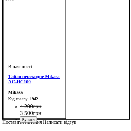
Табло перекидне Mikasa
AC-HC100
Mikasa
1942
4 200
грн
3 500
грн
Поставити питання
Написати відгук
Стать
Виробник
Колір
: Чорний
: Унісекс
: Mikasa