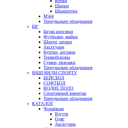
Кепки
Шапки
Шкарпетки
М'ячі
Тренувальне обладнання
БІГ
Бігові кросівки
Футболки, майки
Шорти, штани
Аксесуари
Куртки, реглани
Термобілизна
Сумки, рюкзаки
Тренувальне обладнання
ІНШІ ВИДИ СПОРТУ
БЕЙСБОЛ
СОФТБОЛ
ВОДНЕ ПОЛО
Спортивний інвентар
Тренувальне обладнання
КАТАЛОГ
Чоловікам
Взуття
Одяг
Аксесуари