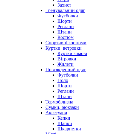
Захист
Тренувальний одяг
Футболки
Шорти
Реглани
Штани
Костюм
Спортивні костюми
Куртки, ветровки
Куртки зимові
Вітровки
Жилети
Повсякденний одяг
Футболки
Поло
Шорти
Реглани
Штани
Термобілизна
Сумки, рюкзаки
Аксесуари
Кепки
Шапки
Шкарпетки