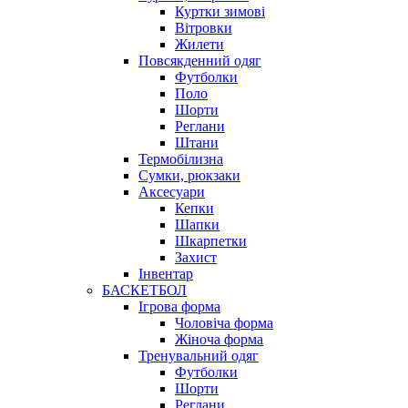
Куртки зимові
Вітровки
Жилети
Повсякденний одяг
Футболки
Поло
Шорти
Реглани
Штани
Термобілизна
Сумки, рюкзаки
Аксесуари
Кепки
Шапки
Шкарпетки
Захист
Інвентар
БАСКЕТБОЛ
Ігрова форма
Чоловіча форма
Жіноча форма
Тренувальний одяг
Футболки
Шорти
Реглани