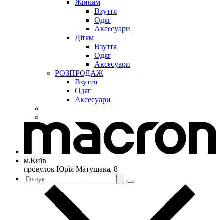
Жінкам
Взуття
Одяг
Аксесуари
Дітям
Взуття
Одяг
Аксесуари
РОЗПРОДАЖ
Взуття
Одяг
Аксесуари
м.Київ
провулок Юрія Матущака, 8