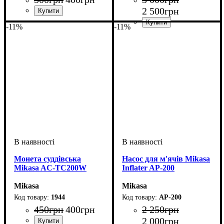
2 500
грн
Стать
Виробник
Колір
: Білий
: Унісекс
: Mikasa
-11%
-11%
Стать
Виробник
Колір
: Чорний
: Унісекс
: Mikasa
Монета суддівська
Насос для м'ячів Mikasa
Mikasa AC-TC200W
Inflater AP-200
Mikasa
Mikasa
1944
AP-200
450
грн
400
грн
2 250
грн
2 000
грн