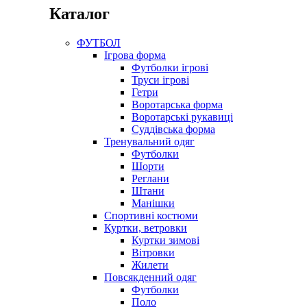
Каталог
ФУТБОЛ
Ігрова форма
Футболки ігрові
Труси ігрові
Гетри
Воротарська форма
Воротарські рукавиці
Суддівська форма
Тренувальний одяг
Футболки
Шорти
Реглани
Штани
Манішки
Спортивні костюми
Куртки, ветровки
Куртки зимові
Вітровки
Жилети
Повсякденний одяг
Футболки
Поло