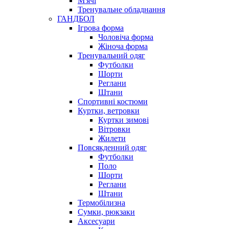
М'ячі
Тренувальне обладнання
ГАНДБОЛ
Ігрова форма
Чоловіча форма
Жіноча форма
Тренувальний одяг
Футболки
Шорти
Реглани
Штани
Спортивні костюми
Куртки, ветровки
Куртки зимові
Вітровки
Жилети
Повсякденний одяг
Футболки
Поло
Шорти
Реглани
Штани
Термобілизна
Сумки, рюкзаки
Аксесуари