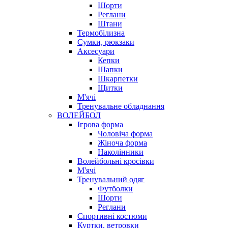
Шорти
Реглани
Штани
Термобілизна
Сумки, рюкзаки
Аксесуари
Кепки
Шапки
Шкарпетки
Щитки
М'ячі
Тренувальне обладнання
ВОЛЕЙБОЛ
Ігрова форма
Чоловіча форма
Жіноча форма
Наколінники
Волейбольні кросівки
М'ячі
Тренувальний одяг
Футболки
Шорти
Реглани
Спортивні костюми
Куртки, ветровки