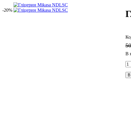
-20%
Г
5
В