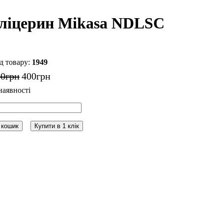
ліцерин Mikasa NDLSC
1949
00
грн
400
грн
 кошик
Купити в 1 клік