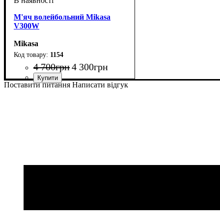
М'яч волейбольний Mikasa
V300W
Mikasa
1154
4 700
грн
4 300
грн
Поставити питання
Написати відгук
Стать
Виробник
Колір
Спорт
Тип
: Класичний
: Жовтий
: Унісекс
: Волейбол
: Mikasa