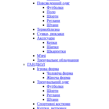
Повсякденний одяг
Футболки
Поло
Шорти
Реглани
Штани
Термобілизна
Сумки, рюкзаки
Аксесуари
Кепки
Шапки
Шкарпетки
М'ячі
Тренувальне обладнання
ГАНДБОЛ
Ігрова форма
Чоловіча форма
Жіноча форма
Тренувальний одяг
Футболки
Шорти
Реглани
Штани
Спортивні костюми
Куртки, ветровки