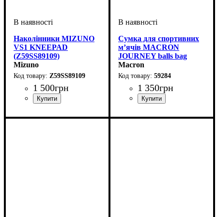
Наколінники MIZUNO
Сумка для спортивних
VS1 KNEEPAD
м’ячів MACRON
(Z59SS89109)
JOURNEY balls bag
Mizuno
(59284)
Macron
Z59SS89109
59284
1 500
грн
1 350
грн
Стать
Виробник
Колір
Спорт
: Чорний
: Унісекс, Жіночий,
: Волейбол
: Mizuno
Стать
Виробник
Колір
: Чорний
: Унісекс
: Macron
Чоловічий