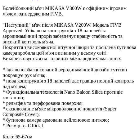
Волейбольний м'яч MIKASA V300W є офіційним ігровим
м'ячем, затвердженим FIVB.
"Наступний" м'яч після MIKASA V200W. Модель FIVB
Approved. Унікальна конструкція з 18 панелей та
аеродинамічний проріз забезпечує кращу стабільність та
високий контроль м'яча.
Покриття з високоякісної штучної шкіри та посилена бутилова
камера зробила цей м'яч визнаним у всьому світі.
Використовується на головних міжнародних змаганнях
* Ідеально збалансований аеродинамічний дизайн суттєво
покращує рух м'яча;
* нова конструкція з 18 панелей дає гравцю повний контроль
над м'ячем;
* Функціональна технологія Nano Baloon Silica протидіє
ковзанню;
* рельєфна та перфорована поверхня;
* ексклюзивне м'яке мікроволоконне покриття (Super
Composite Cover);
* бутилова камера армована нейлоновою ниткою;
* Розмір 5 - Official
Коло: 65-67см