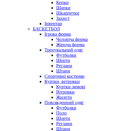
Кепки
Шапки
Шкарпетки
Захист
Інвентар
БАСКЕТБОЛ
Ігрова форма
Чоловіча форма
Жіноча форма
Тренувальний одяг
Футболки
Шорти
Реглани
Штани
Спортивні костюми
Куртки, ветровки
Куртки зимові
Вітровки
Жилети
Повсякденний одяг
Футболки
Поло
Шорти
Реглани
Штани