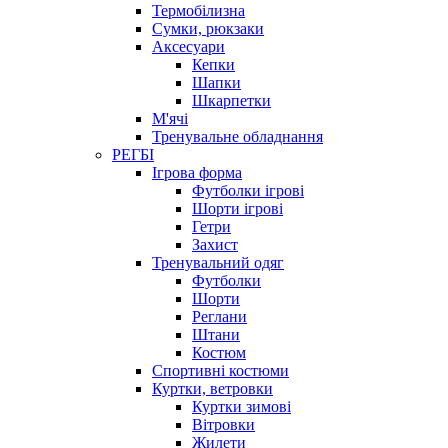
Термобілизна
Сумки, рюкзаки
Аксесуари
Кепки
Шапки
Шкарпетки
М'ячі
Тренувальне обладнання
РЕГБІ
Ігрова форма
Футболки ігрові
Шорти ігрові
Гетри
Захист
Тренувальний одяг
Футболки
Шорти
Реглани
Штани
Костюм
Спортивні костюми
Куртки, ветровки
Куртки зимові
Вітровки
Жилети