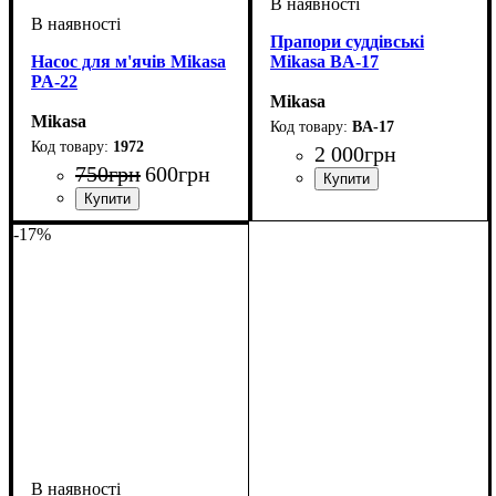
Прапори суддівські
Насос для м'ячів Mikasa
Mikasa BA-17
PA-22
Mikasa
Mikasa
BA-17
1972
2 000
грн
750
грн
600
грн
Стать
Виробник
Колір
: Червоний
: Унісекс
: Mikasa
Стать
Виробник
Колір
: Синій
: Унісекс
: Mikasa
-17%