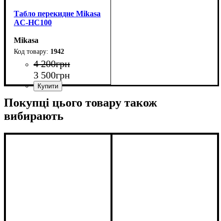
Табло перекидне Mikasa
AC-HC100
Mikasa
1942
4 200
грн
3 500
грн
Стать
Виробник
Колір
: Чорний
: Унісекс
: Mikasa
Покупці цього товару також
вибирають