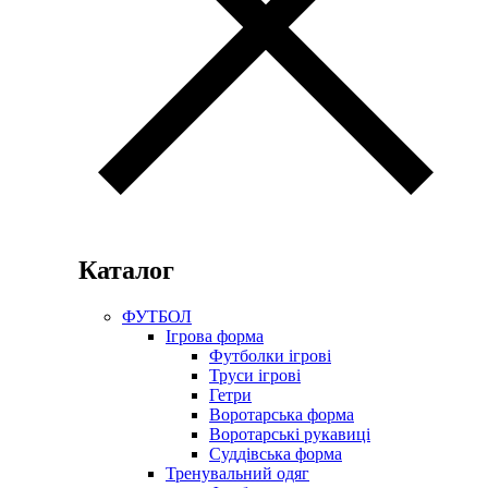
Каталог
ФУТБОЛ
Ігрова форма
Футболки ігрові
Труси ігрові
Гетри
Воротарська форма
Воротарські рукавиці
Суддівська форма
Тренувальний одяг