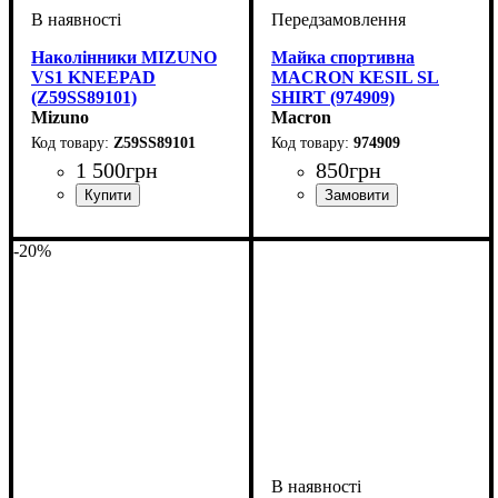
Наколінники MIZUNO
Майка спортивна
VS1 KNEEPAD
MACRON KESIL SL
(Z59SS89101)
SHIRT (974909)
Mizuno
Macron
Z59SS89101
974909
1 500
грн
850
грн
Стать
Виробник
Колір
Спорт
: Білий
: Унісекс, Жіночий,
: Волейбол
: Mizuno
Стать
Виробник
Колір
: Чорний
: Дитяче, Унісекс,
: Macron
Чоловічий
Чоловічий
-20%