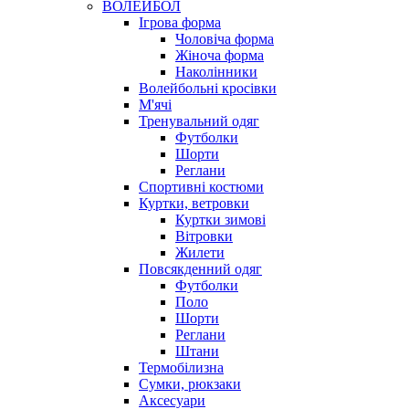
ВОЛЕЙБОЛ
Ігрова форма
Чоловіча форма
Жіноча форма
Наколінники
Волейбольні кросівки
М'ячі
Тренувальний одяг
Футболки
Шорти
Реглани
Спортивні костюми
Куртки, ветровки
Куртки зимові
Вітровки
Жилети
Повсякденний одяг
Футболки
Поло
Шорти
Реглани
Штани
Термобілизна
Сумки, рюкзаки
Аксесуари