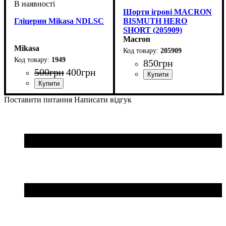
Шорти ігрові MACRON
Гліцерин Mikasa NDLSC
BISMUTH HERO
SHORT (205909)
Macron
Mikasa
205909
1949
850
грн
500
грн
400
грн
Стать
Виробник
Колір
Спорт
: Чорний
: Чоловічий
: Волейбол
: Macron
Стать
Виробник
Колір
: Білий
: Унісекс
: Mikasa
Поставити питання
Написати відгук