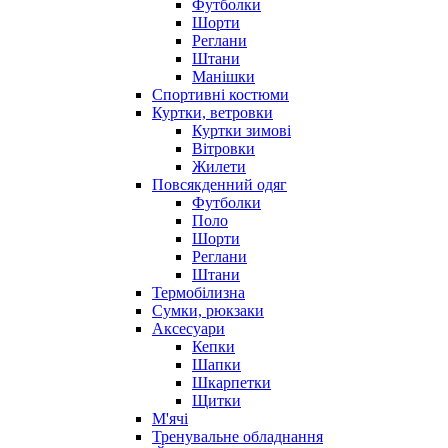
Футболки
Шорти
Реглани
Штани
Манішки
Спортивні костюми
Куртки, ветровки
Куртки зимові
Вітровки
Жилети
Повсякденний одяг
Футболки
Поло
Шорти
Реглани
Штани
Термобілизна
Сумки, рюкзаки
Аксесуари
Кепки
Шапки
Шкарпетки
Щитки
М'ячі
Тренувальне обладнання