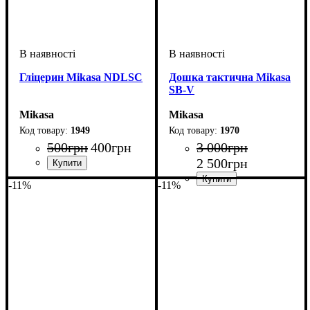
Гліцерин Mikasa NDLSC
Дошка тактична Mikasa
SB-V
Mikasa
Mikasa
1949
1970
500
грн
400
грн
3 000
грн
2 500
грн
Стать
Виробник
Колір
: Білий
: Унісекс
: Mikasa
-11%
-11%
Стать
Виробник
Колір
: Чорний
: Унісекс
: Mikasa