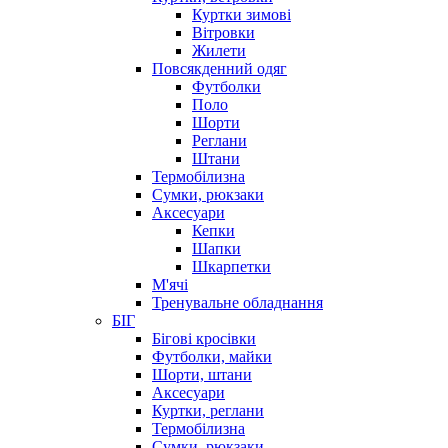
Куртки зимові
Вітровки
Жилети
Повсякденний одяг
Футболки
Поло
Шорти
Реглани
Штани
Термобілизна
Сумки, рюкзаки
Аксесуари
Кепки
Шапки
Шкарпетки
М'ячі
Тренувальне обладнання
БІГ
Бігові кросівки
Футболки, майки
Шорти, штани
Аксесуари
Куртки, реглани
Термобілизна
Сумки, рюкзаки