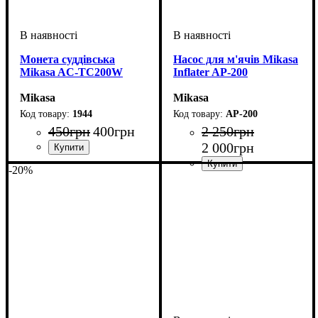
Монета суддівська
Насос для м'ячів Mikasa
Mikasa AC-TC200W
Inflater AP-200
Mikasa
Mikasa
1944
AP-200
450
грн
400
грн
2 250
грн
2 000
грн
Стать
Виробник
Колір
: Синій
: Унісекс
: Mikasa
-20%
Стать
Виробник
Колір
: Жовтий
: Унісекс
: Mikasa