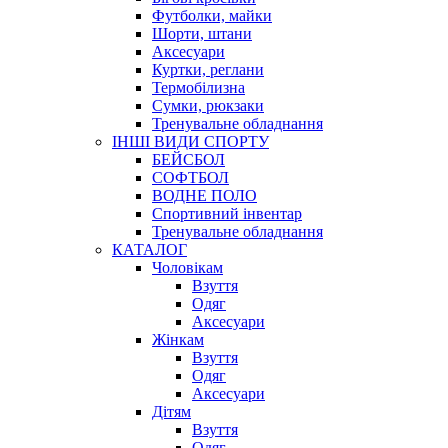
Футболки, майки
Шорти, штани
Аксесуари
Куртки, реглани
Термобілизна
Сумки, рюкзаки
Тренувальне обладнання
ІНШІ ВИДИ СПОРТУ
БЕЙСБОЛ
СОФТБОЛ
ВОДНЕ ПОЛО
Спортивний інвентар
Тренувальне обладнання
КАТАЛОГ
Чоловікам
Взуття
Одяг
Аксесуари
Жінкам
Взуття
Одяг
Аксесуари
Дітям
Взуття
Одяг