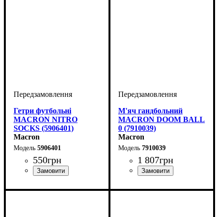
Гетри футбольні
М'яч гандбольний
MACRON NITRO
MACRON DOOM BALL
SOCKS (5906401)
0 (7910039)
Macron
Macron
5906401
7910039
550
грн
1 807
грн
Стать
Виробник
Колір
: Білий
: Дитяче, Жіночий,
: Macron
Стать
Виробник
Колір
: Жовтий
: Чоловічий
: Macron
Унісекс, Чоловічий