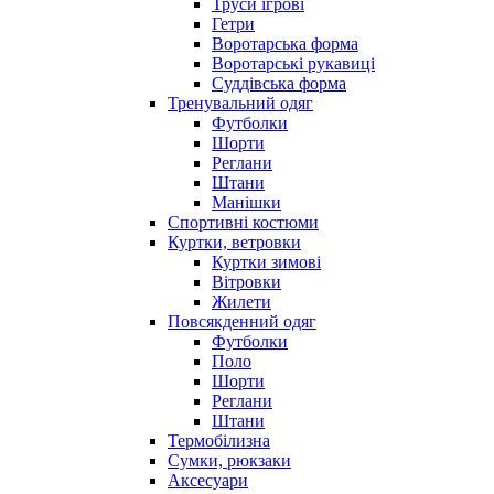
Труси ігрові
Гетри
Воротарська форма
Воротарські рукавиці
Суддівська форма
Тренувальний одяг
Футболки
Шорти
Реглани
Штани
Манішки
Спортивні костюми
Куртки, ветровки
Куртки зимові
Вітровки
Жилети
Повсякденний одяг
Футболки
Поло
Шорти
Реглани
Штани
Термобілизна
Сумки, рюкзаки
Аксесуари