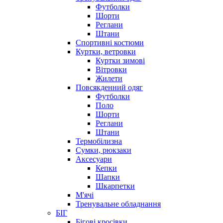
Футболки
Шорти
Реглани
Штани
Спортивні костюми
Куртки, ветровки
Куртки зимові
Вітровки
Жилети
Повсякденний одяг
Футболки
Поло
Шорти
Реглани
Штани
Термобілизна
Сумки, рюкзаки
Аксесуари
Кепки
Шапки
Шкарпетки
М'ячі
Тренувальне обладнання
БІГ
Бігові кросівки