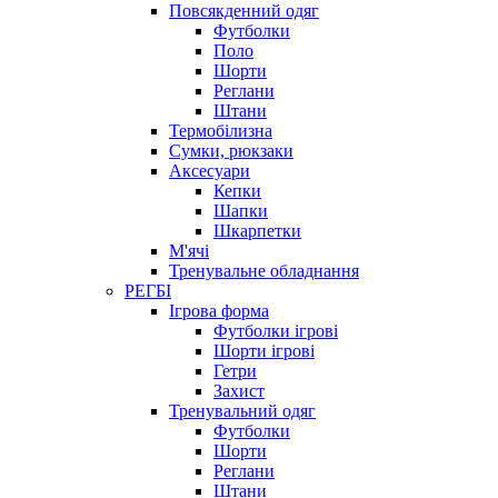
Повсякденний одяг
Футболки
Поло
Шорти
Реглани
Штани
Термобілизна
Сумки, рюкзаки
Аксесуари
Кепки
Шапки
Шкарпетки
М'ячі
Тренувальне обладнання
РЕГБІ
Ігрова форма
Футболки ігрові
Шорти ігрові
Гетри
Захист
Тренувальний одяг
Футболки
Шорти
Реглани
Штани