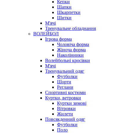
Кепки
Шапки
Шкарпетки
Щитки
М'ячі
Тренувальне обладнання
ВОЛЕЙБОЛ
Ігрова форма
Чоловіча форма
Жіноча форма
Наколінники
Волейбольні кросівки
М'ячі
Тренувальний одяг
Футболки
Шорти
Реглани
Спортивні костюми
Куртки, ветровки
Куртки зимові
Вітровки
Жилети
Повсякденний одяг
Футболки
Поло