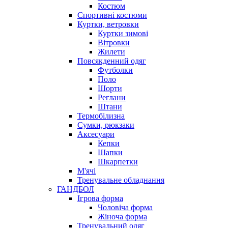
Костюм
Спортивні костюми
Куртки, ветровки
Куртки зимові
Вітровки
Жилети
Повсякденний одяг
Футболки
Поло
Шорти
Реглани
Штани
Термобілизна
Сумки, рюкзаки
Аксесуари
Кепки
Шапки
Шкарпетки
М'ячі
Тренувальне обладнання
ГАНДБОЛ
Ігрова форма
Чоловіча форма
Жіноча форма
Тренувальний одяг