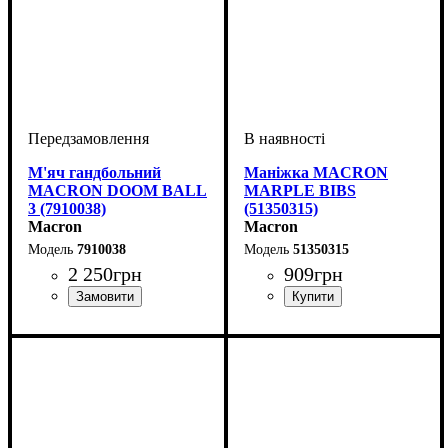
М'яч гандбольний
Маніжка MACRON
MACRON DOOM BALL
MARPLE BIBS
3 (7910038)
(51350315)
Macron
Macron
7910038
51350315
2 250
грн
909
грн
Виробник
Колір
: Жовтий
: Macron
Виробник
Колір
: Синій, Жовтий
: Macron