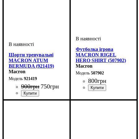
Футболка ігрова
Шорти тренувальні
MACRON RIGEL
MACRON ATUM
HERO SHIRT (507902)
BERMUDA (921419)
Macron
Macron
507902
921419
800
грн
900
грн
750
грн
Стать
Виробник
Колір
: Червоний
: Дитяче, Унісекс,
: Macron
Чоловічий
Стать
Виробник
Колір
: Сірий
: Унісекс
: Macron