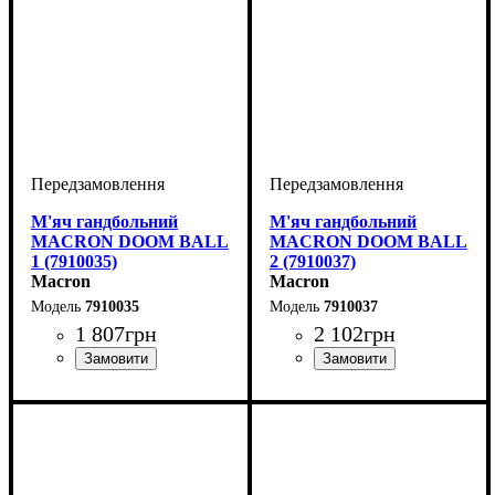
М'яч гандбольний
М'яч гандбольний
MACRON DOOM BALL
MACRON DOOM BALL
1 (7910035)
2 (7910037)
Macron
Macron
7910035
7910037
1 807
грн
2 102
грн
Виробник
Колір
: Жовтий
: Macron
Виробник
Колір
: Жовтий
: Macron