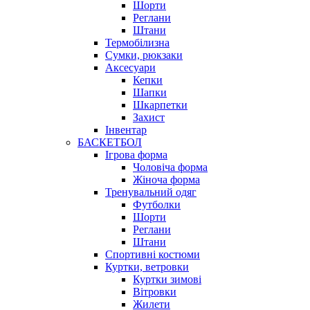
Шорти
Реглани
Штани
Термобілизна
Сумки, рюкзаки
Аксесуари
Кепки
Шапки
Шкарпетки
Захист
Інвентар
БАСКЕТБОЛ
Ігрова форма
Чоловіча форма
Жіноча форма
Тренувальний одяг
Футболки
Шорти
Реглани
Штани
Спортивні костюми
Куртки, ветровки
Куртки зимові
Вітровки
Жилети