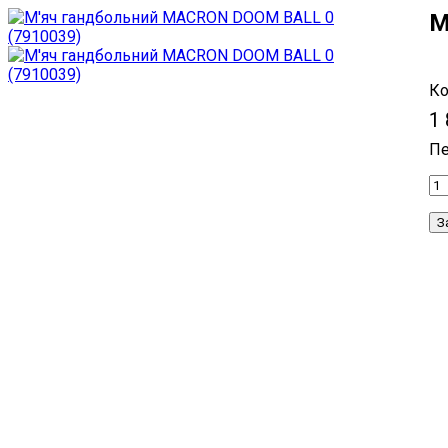
М
1
З