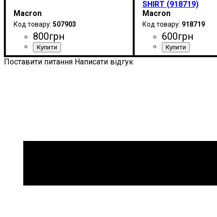
SHIRT (918719)
Macron
Macron
507903
918719
800
грн
600
грн
Стать
Виробник
Колір
: Синій
: Дитяче, Унісекс, Чоловічий
: Macron
Стать
Виробник
Колір
: Сірий
: Дитяче, Унісек
: Macron
Поставити питання
Написати відгук