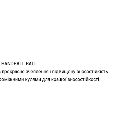
G HANDBALL BALL
прекрасне зчеплення і підвищену зносостійкість.
проміжними кулями для кращої зносостійкості.