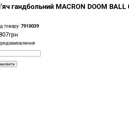
'яч гандбольний MACRON DOOM BALL 0
7910039
 807
грн
амовити