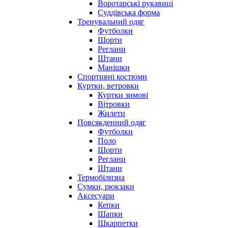
Воротарські рукавиці
Суддівська форма
Тренувальний одяг
Футболки
Шорти
Реглани
Штани
Манішки
Спортивні костюми
Куртки, ветровки
Куртки зимові
Вітровки
Жилети
Повсякденний одяг
Футболки
Поло
Шорти
Реглани
Штани
Термобілизна
Сумки, рюкзаки
Аксесуари
Кепки
Шапки
Шкарпетки