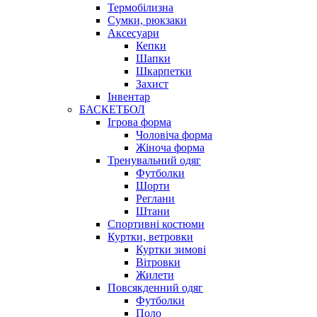
Термобілизна
Сумки, рюкзаки
Аксесуари
Кепки
Шапки
Шкарпетки
Захист
Інвентар
БАСКЕТБОЛ
Ігрова форма
Чоловіча форма
Жіноча форма
Тренувальний одяг
Футболки
Шорти
Реглани
Штани
Спортивні костюми
Куртки, ветровки
Куртки зимові
Вітровки
Жилети
Повсякденний одяг
Футболки
Поло