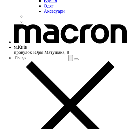
Взуття
Одяг
Аксесуари
м.Київ
провулок Юрія Матущака, 8