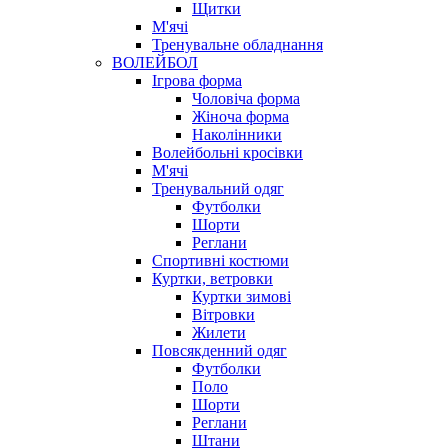
Щитки
М'ячі
Тренувальне обладнання
ВОЛЕЙБОЛ
Ігрова форма
Чоловіча форма
Жіноча форма
Наколінники
Волейбольні кросівки
М'ячі
Тренувальний одяг
Футболки
Шорти
Реглани
Спортивні костюми
Куртки, ветровки
Куртки зимові
Вітровки
Жилети
Повсякденний одяг
Футболки
Поло
Шорти
Реглани
Штани