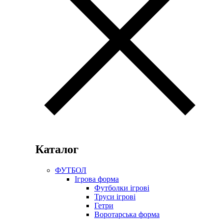
Каталог
ФУТБОЛ
Ігрова форма
Футболки ігрові
Труси ігрові
Гетри
Воротарська форма