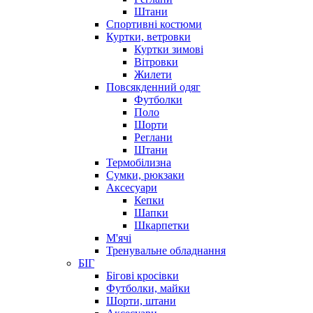
Штани
Спортивні костюми
Куртки, ветровки
Куртки зимові
Вітровки
Жилети
Повсякденний одяг
Футболки
Поло
Шорти
Реглани
Штани
Термобілизна
Сумки, рюкзаки
Аксесуари
Кепки
Шапки
Шкарпетки
М'ячі
Тренувальне обладнання
БІГ
Бігові кросівки
Футболки, майки
Шорти, штани