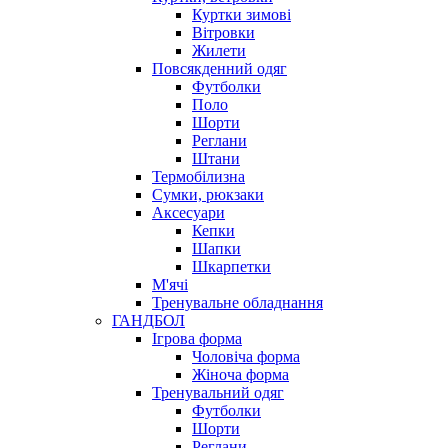
Куртки зимові
Вітровки
Жилети
Повсякденний одяг
Футболки
Поло
Шорти
Реглани
Штани
Термобілизна
Сумки, рюкзаки
Аксесуари
Кепки
Шапки
Шкарпетки
М'ячі
Тренувальне обладнання
ГАНДБОЛ
Ігрова форма
Чоловіча форма
Жіноча форма
Тренувальний одяг
Футболки
Шорти
Реглани