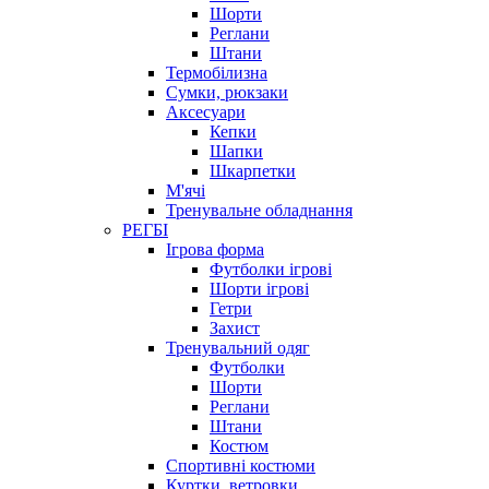
Шорти
Реглани
Штани
Термобілизна
Сумки, рюкзаки
Аксесуари
Кепки
Шапки
Шкарпетки
М'ячі
Тренувальне обладнання
РЕГБІ
Ігрова форма
Футболки ігрові
Шорти ігрові
Гетри
Захист
Тренувальний одяг
Футболки
Шорти
Реглани
Штани
Костюм
Спортивні костюми
Куртки, ветровки