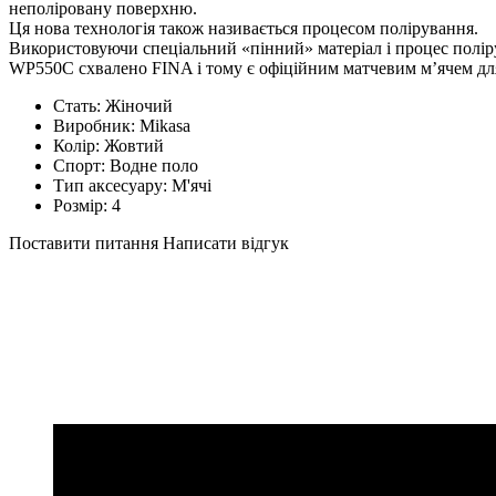
неполіровану поверхню.
Ця нова технологія також називається процесом полірування.
Використовуючи спеціальний «пінний» матеріал і процес полір
WP550C схвалено FINA і тому є офіційним матчевим м’ячем для 
Стать:
Жіночий
Виробник:
Mikasa
Колір:
Жовтий
Спорт:
Водне поло
Тип аксесуару:
М'ячі
Розмір:
4
Поставити питання
Написати відгук