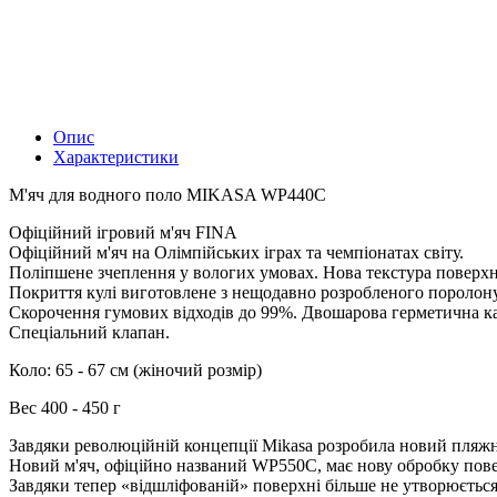
Опис
Характеристики
М'яч для водного поло MIKASA WP440C
Офіційний ігровий м'яч FINA
Офіційний м'яч на Олімпійських іграх та чемпіонатах світу.
Поліпшене зчеплення у вологих умовах. Нова текстура поверхн
Покриття кулі виготовлене з нещодавно розробленого поролону.
Скорочення гумових відходів до 99%. Двошарова герметична ка
Спеціальний клапан.
Коло: 65 - 67 см (жіночий розмір)
Вес 400 - 450 г
Завдяки революційній концепції Mikasa розробила новий пляжний
Новий м'яч, офіційно названий WP550C, має нову обробку пове
Завдяки тепер «відшліфованій» поверхні більше не утворюється