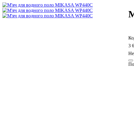
М
3 
По