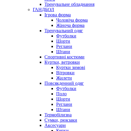
Тренувальне обладнання
ГАНДБОЛ
Ігрова форма
Чоловіча форма
Жіноча форма
Тренувальний одяг
Футболки
Шорти
Реглани
Штани
Спортивні костюми
Куртки, ветровки
Куртки зимові
Вітровки
Жилети
Повсякденний одяг
Футболки
Поло
Шорти
Реглани
Штани
Термобілизна
Сумки, рюкзаки
Аксесуари
Кепки