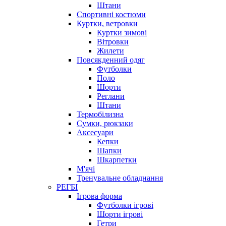
Штани
Спортивні костюми
Куртки, ветровки
Куртки зимові
Вітровки
Жилети
Повсякденний одяг
Футболки
Поло
Шорти
Реглани
Штани
Термобілизна
Сумки, рюкзаки
Аксесуари
Кепки
Шапки
Шкарпетки
М'ячі
Тренувальне обладнання
РЕГБІ
Ігрова форма
Футболки ігрові
Шорти ігрові
Гетри