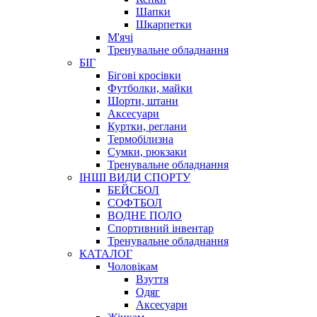
Шапки
Шкарпетки
М'ячі
Тренувальне обладнання
БІГ
Бігові кросівки
Футболки, майки
Шорти, штани
Аксесуари
Куртки, реглани
Термобілизна
Сумки, рюкзаки
Тренувальне обладнання
ІНШІ ВИДИ СПОРТУ
БЕЙСБОЛ
СОФТБОЛ
ВОДНЕ ПОЛО
Спортивний інвентар
Тренувальне обладнання
КАТАЛОГ
Чоловікам
Взуття
Одяг
Аксесуари