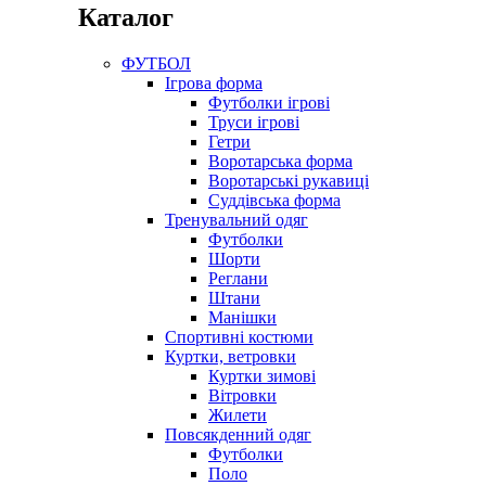
Каталог
ФУТБОЛ
Ігрова форма
Футболки ігрові
Труси ігрові
Гетри
Воротарська форма
Воротарські рукавиці
Суддівська форма
Тренувальний одяг
Футболки
Шорти
Реглани
Штани
Манішки
Спортивні костюми
Куртки, ветровки
Куртки зимові
Вітровки
Жилети
Повсякденний одяг
Футболки
Поло