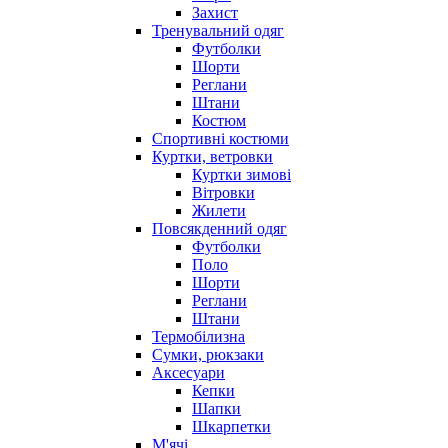
Захист
Тренувальний одяг
Футболки
Шорти
Реглани
Штани
Костюм
Спортивні костюми
Куртки, ветровки
Куртки зимові
Вітровки
Жилети
Повсякденний одяг
Футболки
Поло
Шорти
Реглани
Штани
Термобілизна
Сумки, рюкзаки
Аксесуари
Кепки
Шапки
Шкарпетки
М'ячі