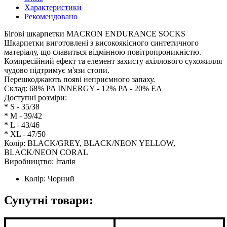
Характеристики
Рекомендовано
Бігові шкарпетки MACRON ENDURANCE SOCKS
Шкарпетки виготовлені з високоякісного синтетичного
матеріалу, що славиться відмінною повітропроникністю.
Компресійний ефект та елемент захисту ахіллового сухожилля
чудово підтримує м'язи стопи.
Перешкоджають появі неприємного запаху.
Склад: 68% PA INNERGY - 12% PA - 20% EA
Доступні розміри:
* S - 35/38
* M - 39/42
* L - 43/46
* XL - 47/50
Колір: BLACK/GREY, BLACK/NEON YELLOW,
BLACK/NEON CORAL
Виробництво: Італія
Колір:
Чорний
Супутні товари: