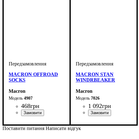
MACRON OFFROAD
MACRON STAN
SOCKS
WINDRBEAKER
Macron
Macron
4907
7026
468
грн
1 092
грн
Виробник
Колір
: Чорний
: Macron
Виробник
: Macron
Поставити питання
Написати відгук