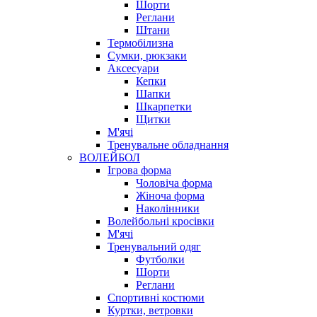
Шорти
Реглани
Штани
Термобілизна
Сумки, рюкзаки
Аксесуари
Кепки
Шапки
Шкарпетки
Щитки
М'ячі
Тренувальне обладнання
ВОЛЕЙБОЛ
Ігрова форма
Чоловіча форма
Жіноча форма
Наколінники
Волейбольні кросівки
М'ячі
Тренувальний одяг
Футболки
Шорти
Реглани
Спортивні костюми
Куртки, ветровки