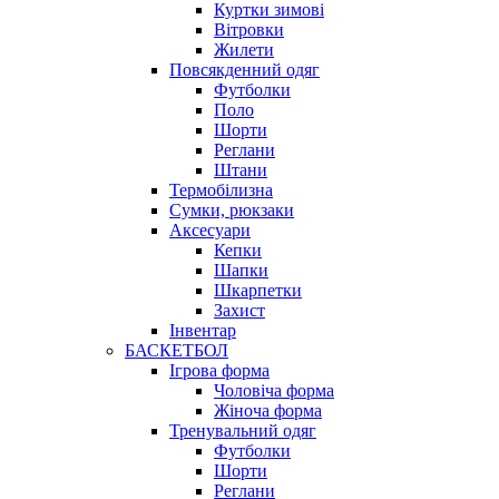
Куртки зимові
Вітровки
Жилети
Повсякденний одяг
Футболки
Поло
Шорти
Реглани
Штани
Термобілизна
Сумки, рюкзаки
Аксесуари
Кепки
Шапки
Шкарпетки
Захист
Інвентар
БАСКЕТБОЛ
Ігрова форма
Чоловіча форма
Жіноча форма
Тренувальний одяг
Футболки
Шорти
Реглани