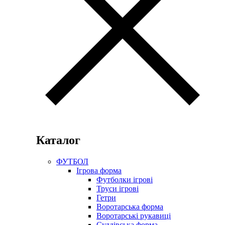
Каталог
ФУТБОЛ
Ігрова форма
Футболки ігрові
Труси ігрові
Гетри
Воротарська форма
Воротарські рукавиці
Суддівська форма