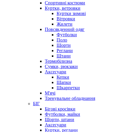
Спортивні костюми
Куртки, ветровки
Куртки зимові
Вітровки
Жилети
Повсякденний одяг
Футболки
Поло
Шорти
Реглани
Штани
Термобілизна
Сумки, рюкзаки
Аксесуари
Кепки
Шапки
Шкарпетки
М'ячі
Тренувальне обладнання
БІГ
Бігові кросівки
Футболки, майки
Шорти, штани
Аксесуари
Куртки, реглани