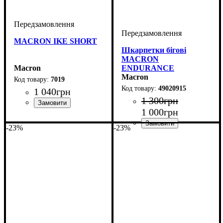
MACRON IKE SHORT
Шкарпетки бігові
MACRON
Macron
ENDURANCE
(49020915)
Macron
7019
49020915
1 040
грн
1 300
грн
1 000
грн
Виробник
Колір
: Чорний, Темно-
: Macron
синій, Синій
-23%
-23%
Колір
: Чорний