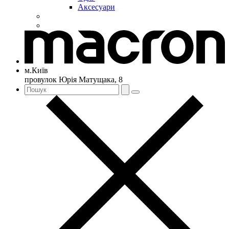
Аксесуари
м.Київ
провулок Юрія Матущака, 8