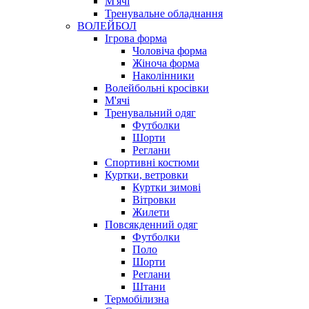
М'ячі
Тренувальне обладнання
ВОЛЕЙБОЛ
Ігрова форма
Чоловіча форма
Жіноча форма
Наколінники
Волейбольні кросівки
М'ячі
Тренувальний одяг
Футболки
Шорти
Реглани
Спортивні костюми
Куртки, ветровки
Куртки зимові
Вітровки
Жилети
Повсякденний одяг
Футболки
Поло
Шорти
Реглани
Штани
Термобілизна