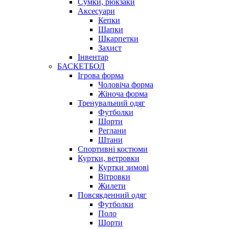
Сумки, рюкзаки
Аксесуари
Кепки
Шапки
Шкарпетки
Захист
Інвентар
БАСКЕТБОЛ
Ігрова форма
Чоловіча форма
Жіноча форма
Тренувальний одяг
Футболки
Шорти
Реглани
Штани
Спортивні костюми
Куртки, ветровки
Куртки зимові
Вітровки
Жилети
Повсякденний одяг
Футболки
Поло
Шорти