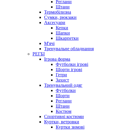
Реглани
Штани
Термобілизна
Сумки, рюкзаки
Аксесуари
Кепки
Шапки
Шкарпетки
М'ячі
Тренувальне обладнання
РЕГБІ
Ігрова форма
Футболки ігрові
Шорти ігрові
Гетри
Захист
Тренувальний одяг
Футболки
Шорти
Реглани
Штани
Костюм
Спортивні костюми
Куртки, ветровки
Куртки зимові