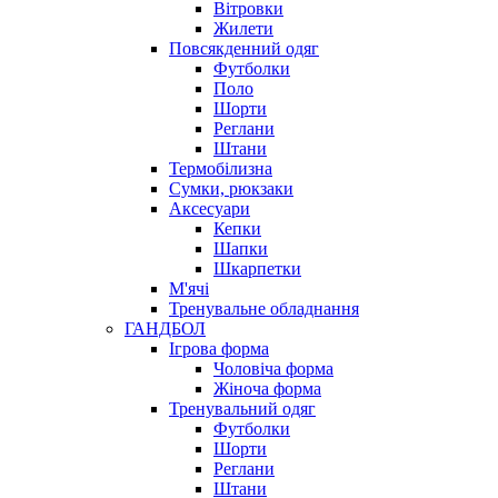
Вітровки
Жилети
Повсякденний одяг
Футболки
Поло
Шорти
Реглани
Штани
Термобілизна
Сумки, рюкзаки
Аксесуари
Кепки
Шапки
Шкарпетки
М'ячі
Тренувальне обладнання
ГАНДБОЛ
Ігрова форма
Чоловіча форма
Жіноча форма
Тренувальний одяг
Футболки
Шорти
Реглани
Штани