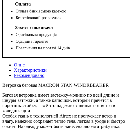
Оплата
Оплата банківською карткою
Безготівковий розрахунок
Захист споживача
Оригінальна продукція
Офіційна гарантія
Повернення на протязі 14 днів
Опис
Характеристики
Рекомендовано
Ветровка беговая MACRON STAN WINDRBEAKER
Беговая ветровка имеет застежку-молнию по всей длине и
шнуры-затяжки, а также капюшон, который прячется в
воротник-стойку, – всё это надежно защищает от ветра в
холодные дни.
Особая ткань с технологией Airtex не пропускает ветер и
влагу, надежно сохраняет тепло тела, легкая в уходе и быстро
сохнет. На одежду может быть нанесена любая атрибутика.