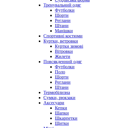
Тренувальний одяг
Футболки
Шорти
Реглани
Штани
Манішки
Спортивні костюми
Куртки, ветровки
Куртки зимові
Вітровки
Жилети
Повсякденний одяг
Футболки
Поло
Шорти
Реглани
Штани
Термобілизна
Сумки, рюкзаки
Аксесуари
Кепки
Шапки
Шкарпетки
Щитки