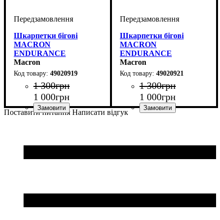
Шкарпетки бігові
Шкарпетки бігові
MACRON
MACRON
ENDURANCE
ENDURANCE
(49020919)
Macron
(49020921)
Macron
49020919
49020921
1 300
грн
1 300
грн
1 000
грн
1 000
грн
Поставити питання
Написати відгук
Колір
: Чорний
Колір
: Чорний