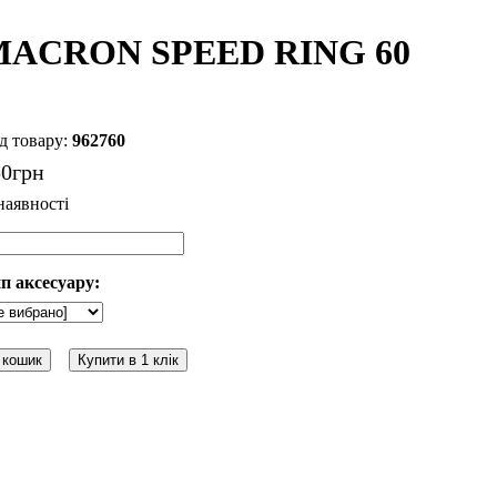
MACRON SPEED RING 60
962760
50
грн
п аксесуару:
 кошик
Купити в 1 клік