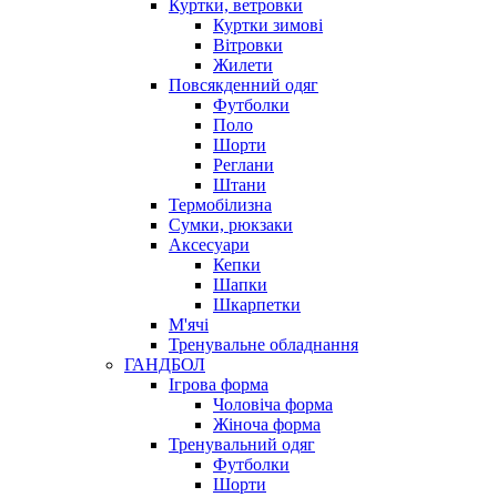
Куртки, ветровки
Куртки зимові
Вітровки
Жилети
Повсякденний одяг
Футболки
Поло
Шорти
Реглани
Штани
Термобілизна
Сумки, рюкзаки
Аксесуари
Кепки
Шапки
Шкарпетки
М'ячі
Тренувальне обладнання
ГАНДБОЛ
Ігрова форма
Чоловіча форма
Жіноча форма
Тренувальний одяг
Футболки
Шорти