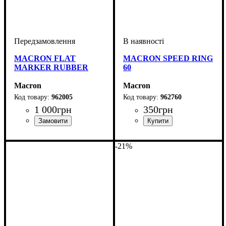
MACRON FLAT
MACRON SPEED RING
MARKER RUBBER
60
Macron
Macron
962005
962760
1 000
грн
350
грн
Виробник
Колір
: Червоний, Синій,
: Macron
Виробник
: Macron
Помаранчевий, Жовтий,
-21%
Білий