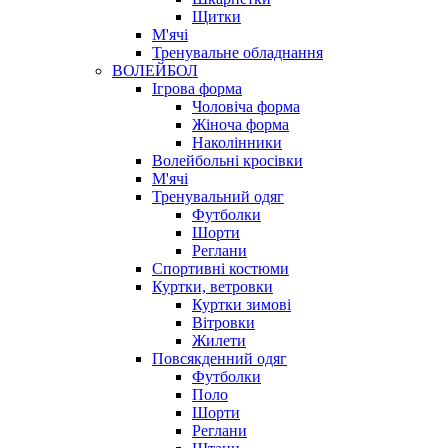
Щитки
М'ячі
Тренувальне обладнання
ВОЛЕЙБОЛ
Ігрова форма
Чоловіча форма
Жіноча форма
Наколінники
Волейбольні кросівки
М'ячі
Тренувальний одяг
Футболки
Шорти
Реглани
Спортивні костюми
Куртки, ветровки
Куртки зимові
Вітровки
Жилети
Повсякденний одяг
Футболки
Поло
Шорти
Реглани