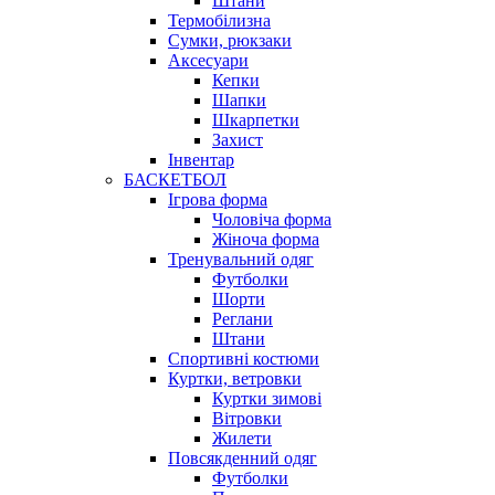
Штани
Термобілизна
Сумки, рюкзаки
Аксесуари
Кепки
Шапки
Шкарпетки
Захист
Інвентар
БАСКЕТБОЛ
Ігрова форма
Чоловіча форма
Жіноча форма
Тренувальний одяг
Футболки
Шорти
Реглани
Штани
Спортивні костюми
Куртки, ветровки
Куртки зимові
Вітровки
Жилети
Повсякденний одяг
Футболки