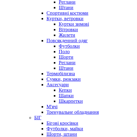
Реглани
Штани
Спортивні костюми
Куртки, ветровки
Куртки зимові
Вітровки
Жилети
Повсякденний одяг
Футболки
Поло
Шорти
Реглани
Штани
Термобілизна
Сумки, рюкзаки
Аксесуари
Кепки
Шапки
Шкарпетки
М'ячі
Тренувальне обладнання
БІГ
Бігові кросівки
Футболки, майки
Шорти, штани