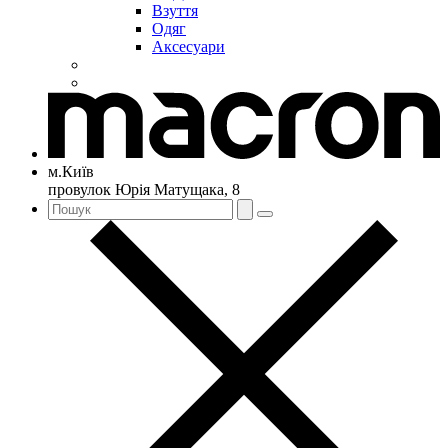
Взуття
Одяг
Аксесуари
м.Київ
провулок Юрія Матущака, 8