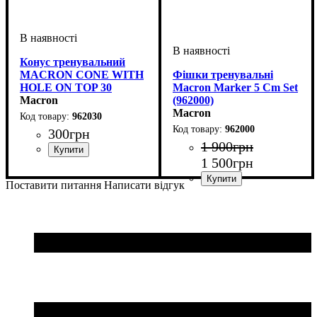
Конус тренувальний
MACRON CONE WITH
Фішки тренувальні
HOLE ON TOP 30
Macron Marker 5 Cm Set
(962030)
Macron
(962000)
Macron
962030
962000
300
грн
1 900
грн
1 500
грн
Стать
Виробник
Колір
: Помаранчевий,
: Унісекс
: Macron
Жовтий
Поставити питання
Написати відгук
Стать
Виробник
Колір
: Синій,
: Унісекс
: Macron
Помаранчевий, Жовтий,
Білий