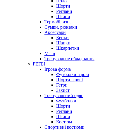
Поло
Шорти
Реглани
Штани
Термобілизна
Сумки, рюкзаки
Аксесуари
Кепки
Шапки
Шкарпетки
М'ячі
Тренувальне обладнання
РЕГБІ
Ігрова форма
Футболки ігрові
Шорти ігрові
Гетри
Захист
Тренувальний одяг
Футболки
Шорти
Реглани
Штани
Костюм
Спортивні костюми