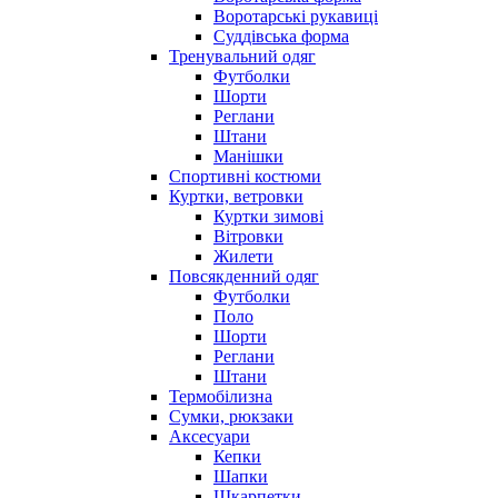
Воротарські рукавиці
Суддівська форма
Тренувальний одяг
Футболки
Шорти
Реглани
Штани
Манішки
Спортивні костюми
Куртки, ветровки
Куртки зимові
Вітровки
Жилети
Повсякденний одяг
Футболки
Поло
Шорти
Реглани
Штани
Термобілизна
Сумки, рюкзаки
Аксесуари
Кепки
Шапки
Шкарпетки