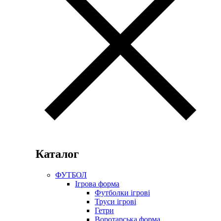
Каталог
ФУТБОЛ
Ігрова форма
Футболки ігрові
Труси ігрові
Гетри
Воротарська форма