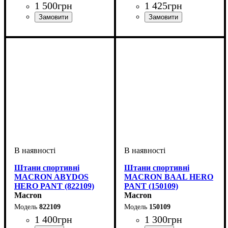
1 500
грн
1 425
грн
Виробник
Колір
: Чорний
: Macron
Стать
Виробник
Колір
: Червоний
: Дитяче, Унісекс
: Macron
Штани спортивні
Штани спортивні
MACRON ABYDOS
MACRON BAAL HERO
HERO PANT (822109)
PANT (150109)
Macron
Macron
822109
150109
1 400
грн
1 300
грн