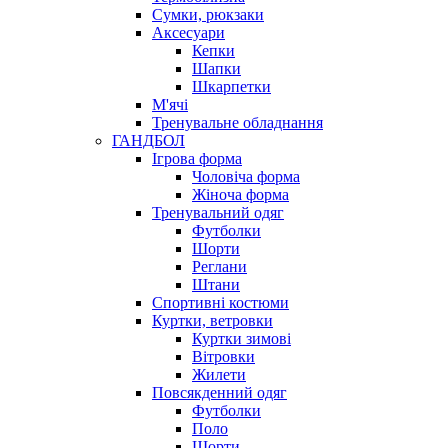
Сумки, рюкзаки
Аксесуари
Кепки
Шапки
Шкарпетки
М'ячі
Тренувальне обладнання
ГАНДБОЛ
Ігрова форма
Чоловіча форма
Жіноча форма
Тренувальний одяг
Футболки
Шорти
Реглани
Штани
Спортивні костюми
Куртки, ветровки
Куртки зимові
Вітровки
Жилети
Повсякденний одяг
Футболки
Поло
Шорти