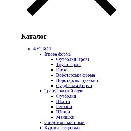
Каталог
ФУТБОЛ
Ігрова форма
Футболки ігрові
Труси ігрові
Гетри
Воротарська форма
Воротарські рукавиці
Суддівська форма
Тренувальний одяг
Футболки
Шорти
Реглани
Штани
Манішки
Спортивні костюми
Куртки, ветровки