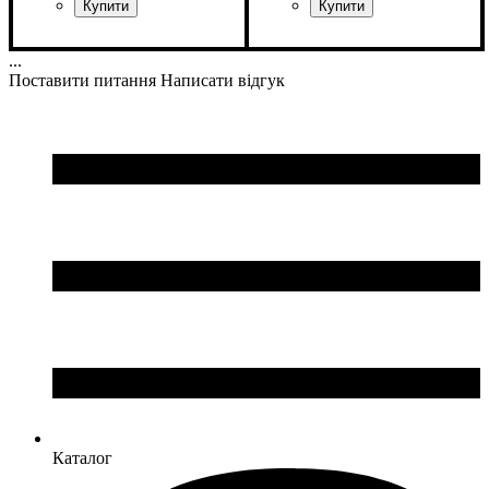
Колір
: Чорний
Стать
Виробник
Колір
: Чорний
: Унісекс
: Macron
...
Поставити питання
Написати відгук
Каталог