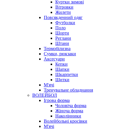
Куртки зимові
Вітровки
Жилети
Повсякденний одяг
Футболки
Поло
Шорти
Реглани
Штани
Термобілизна
Сумки, рюкзаки
Аксесуари
Кепки
Шапки
Шкарпетки
Щитки
М'ячі
Тренувальне обладнання
ВОЛЕЙБОЛ
Ігрова форма
Чоловіча форма
Жіноча форма
Наколінники
Волейбольні кросівки
М'ячі