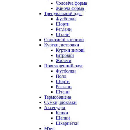
Чоловіча форма
Жіноча форма
Тренувальний одяг
Футболки
Шорти
Реглани
Штани
Спортивні костюми
Куртки, ветровки
Куртки зимові
Вітровки
Жилети
Повсякденний одяг
Футболки
Поло
Шорти
Реглани
Штани
Термобілизна
Сумки, рюкзаки
Аксесуари
Кепки
Шапки
Шкарпетки
М'ячі