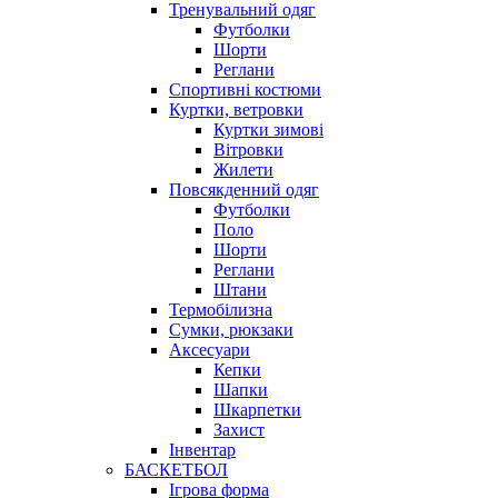
Тренувальний одяг
Футболки
Шорти
Реглани
Спортивні костюми
Куртки, ветровки
Куртки зимові
Вітровки
Жилети
Повсякденний одяг
Футболки
Поло
Шорти
Реглани
Штани
Термобілизна
Сумки, рюкзаки
Аксесуари
Кепки
Шапки
Шкарпетки
Захист
Інвентар
БАСКЕТБОЛ
Ігрова форма