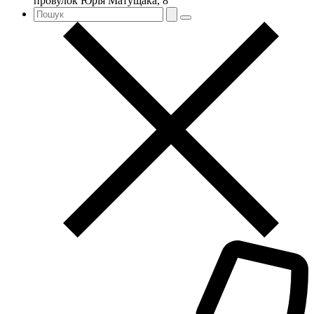
провулок Юрія Матущака, 8