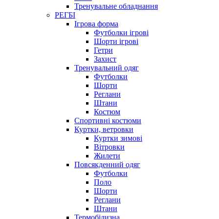
Тренувальне обладнання
РЕГБІ
Ігрова форма
Футболки ігрові
Шорти ігрові
Гетри
Захист
Тренувальний одяг
Футболки
Шорти
Реглани
Штани
Костюм
Спортивні костюми
Куртки, ветровки
Куртки зимові
Вітровки
Жилети
Повсякденний одяг
Футболки
Поло
Шорти
Реглани
Штани
Термобілизна