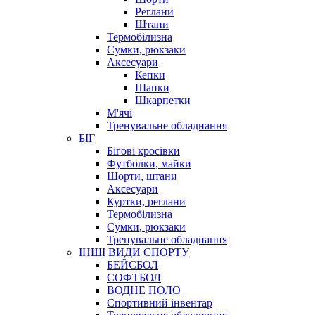
Реглани
Штани
Термобілизна
Сумки, рюкзаки
Аксесуари
Кепки
Шапки
Шкарпетки
М'ячі
Тренувальне обладнання
БІГ
Бігові кросівки
Футболки, майки
Шорти, штани
Аксесуари
Куртки, реглани
Термобілизна
Сумки, рюкзаки
Тренувальне обладнання
ІНШІ ВИДИ СПОРТУ
БЕЙСБОЛ
СОФТБОЛ
ВОДНЕ ПОЛО
Спортивний інвентар