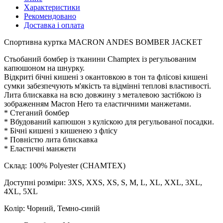
Характеристики
Рекомендовано
Доставка і оплата
Спортивна куртка MACRON ANDES BOMBER JACKET
Стьобаний бомбер із тканини Champtex із регульованим
капюшоном на шнурку.
Відкриті бічні кишені з окантовкою в тон та флісові кишені
сумки забезпечують м'якість та відмінні теплові властивості.
Лита блискавка на всю довжину з металевою застібкою із
зображенням Macron Hero та еластичними манжетами.
* Стеганий бомбер
* Вбудований капюшон з куліскою для регульованої посадки.
* Бічні кишені з кишенею з флісу
* Повністю лита блискавка
* Еластичні манжети
Склад: 100% Polyester (CHAMTEX)
Доступні розміри: 3XS, XXS, XS, S, M, L, XL, XXL, 3XL,
4XL, 5XL
Колір: Чорний, Темно-синій