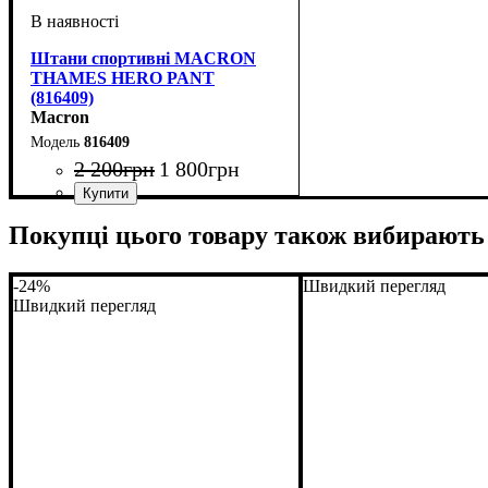
Штани спортивні MACRON
THAMES HERO PANT
(816409)
Macron
816409
2 200
грн
1 800
грн
Стать
Виробник
Колір
: Чорний
: Дитяче, Унісекс
: Macron
Покупці цього товару також вибирають
-24%
Швидкий перегляд
Швидкий перегляд