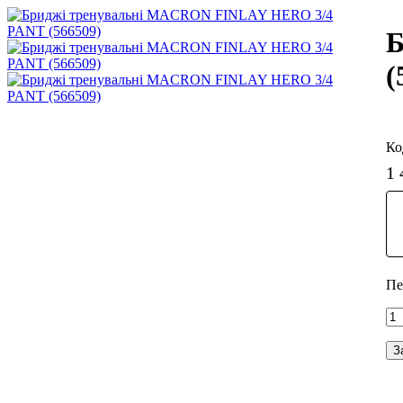
Б
(
1 
З