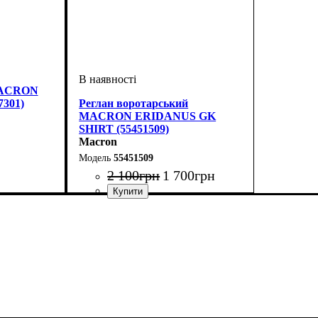
MACRON
7301)
Реглан воротарський
MACRON ERIDANUS GK
SHIRT (55451509)
Macron
55451509
2 100
грн
1 700
грн
с, Чоловічий
Стать
Виробник
Колір
Спорт
: Салатовий
: Дитяче, Унісекс, Чоловічий
: Футбол
: Macron