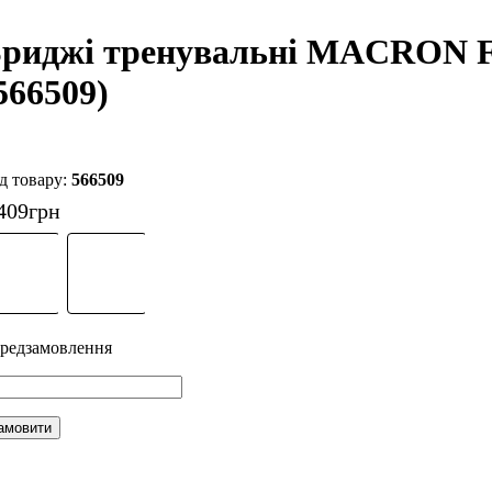
риджі тренувальні MACRON 
566509)
566509
409
грн
амовити