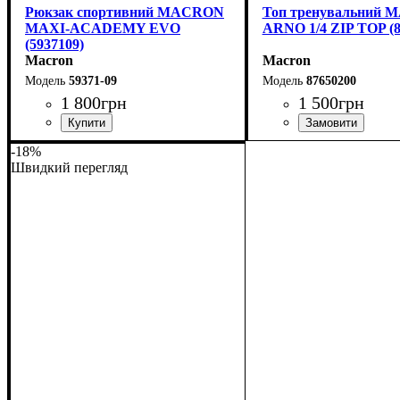
Рюкзак спортивний MACRON
Топ тренувальний
MAXI-ACADEMY EVO
ARNO 1/4 ZIP TOP (8
(5937109)
Macron
Macron
59371-09
87650200
1 800
грн
1 500
грн
Стать
Виробник
Колір
: Чорний
: Унісекс
: Macron
Виробник
Колір
: Червоний
: Macron
-18%
Швидкий перегляд