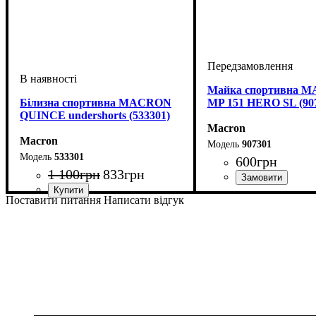
Майка спортивна 
Білизна спортивна MACRON
MP 151 HERO SL (90
QUINCE undershorts (533301)
Macron
Macron
907301
533301
600
грн
1 100
грн
833
грн
Стать
Виробник
Колір
: Білий
: Дитяче, Унісек
: Macron
Поставити питання
Написати відгук
Стать
Виробник
Колір
: Білий
: Дитяче, Унісекс, Чоловічий
: Macron