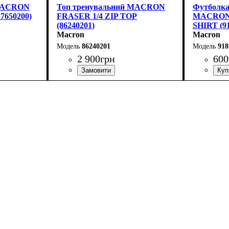
 MACRON
Топ тренувальний MACRON
Футболка
7650200)
FRASER 1/4 ZIP TOP
MACRON
(86240201)
SHIRT (9
Macron
Macron
86240201
918
2 900
грн
600
Виробник
Колір
: Червоний
: Macron
Стать
Виробник
Колір
: Сір
: Ди