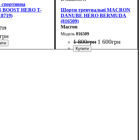
 спортивна
 BOOST HERO T-
Шорти тренувальні MACRON
18719)
DANUBE HERO BERMUDA
(816509)
Macron
719
816509
грн
1 800
грн
1 600
грн
ий
тяче, Унісекс, Чоловічий
: Macron
Стать
Виробник
Колір
: Чорний
: Дитяче, Унісекс, Чоловічий
: Macron