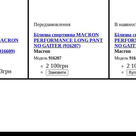
Білизна спортивна MACRON
Білизна
 MACRON
PERFORMANCE LONG PANT
PERFOR
NO GAITER (916207)
NO GAITE
16609)
Macron
Macron
916207
916
2 100
грн
2 1
3
грн
Виробник
Колір
: Темно-синій
: Macron
Виробник
Колір
: Чо