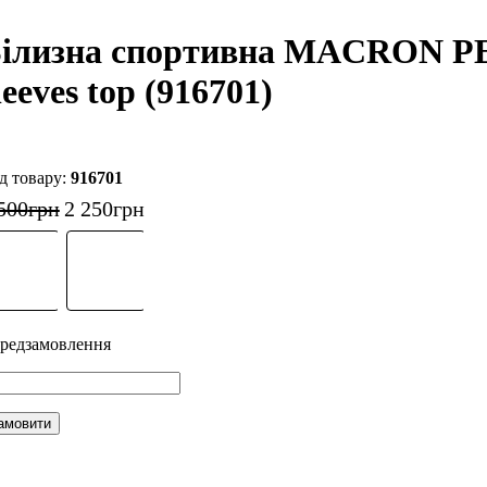
ілизна спортивна MACRON 
leeves top (916701)
916701
500
грн
2 250
грн
амовити