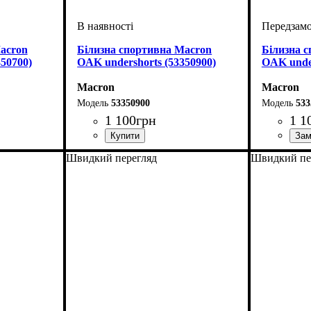
acron
Білизна спортивна Macron
Білизна 
50700)
OAK undershorts (53350900)
OAK under
Macron
Macron
53350900
533
1 100
грн
1 1
Стать
Виробник
Колір
: Чорний
: Дитяче, Унісекс
: Macron
Стать
Виробник
Колір
: Бл
: Ди
Швидкий перегляд
Швидкий пе