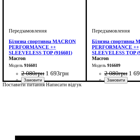
Білизна спортивна MACRON
Білизна спортивна
PERFORMANCE ++
PERFORMANCE ++
SLEEVELESS TOP (916601)
SLEEVELESS TOP (9
Macron
Macron
916601
916609
2 080
грн
1 693
грн
2 080
грн
1 69
Поставити питання
Написати відгук
Виробник
Колір
: Білий
: Macron
Виробник
Колір
: Чорний
: Macron