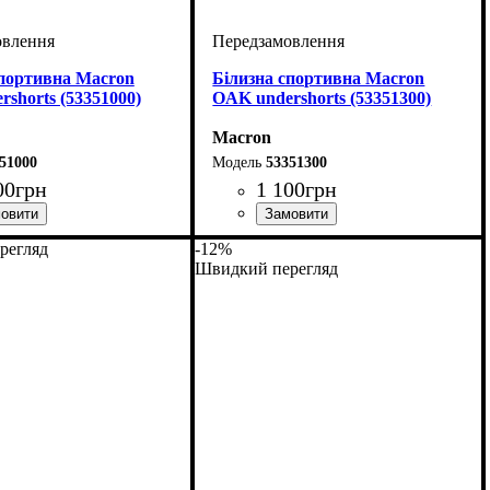
спортивна Macron
Білизна спортивна Macron
shorts (53351000)
OAK undershorts (53351300)
Macron
51000
53351300
00
грн
1 100
грн
акитний
тяче, Унісекс
: Macron
Стать
Виробник
Колір
: Помаранчевий
: Дитяче, Унісекс
: Macron
регляд
-12%
Швидкий перегляд