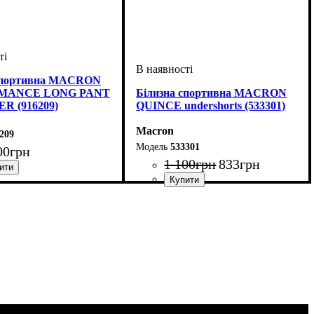
 спортивна MACRON
MANCE LONG PANT
Білизна спортивна MACRON
R (916209)
QUINCE undershorts (533301)
Macron
209
533301
00
грн
1 100
грн
833
грн
рний
: Macron
Стать
Виробник
Колір
: Білий
: Дитяче, Унісекс, Чоловічий
: Macron