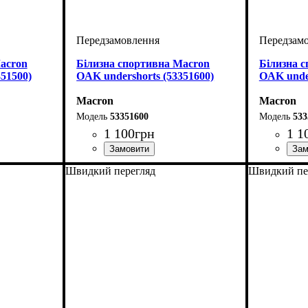
acron
Білизна спортивна Macron
Білизна 
51500)
OAK undershorts (53351600)
OAK under
Macron
Macron
53351600
533
1 100
грн
1 1
Стать
Виробник
Колір
: Салатовий
: Дитяче, Унісекс
: Macron
Стать
Виробник
Колір
: Ан
: Ди
Швидкий перегляд
Швидкий пе