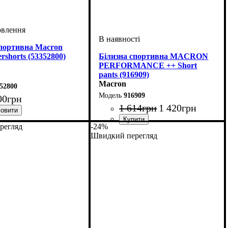
спортивна Macron
shorts (53352800)
Білизна спортивна MACRON
PERFORMANCE ++ Short
pants (916909)
Macron
52800
916909
00
грн
1 614
грн
1 420
грн
трацит
тяче, Унісекс
: Macron
регляд
-24%
Виробник
Колір
: Чорний
: Macron
Швидкий перегляд