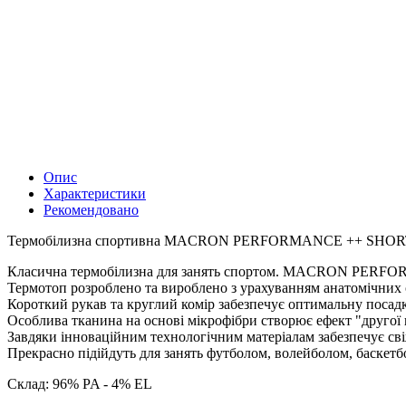
Опис
Характеристики
Рекомендовано
Термобілизна спортивна MACRON PERFORMANCE ++ SHO
Класична термобілизна для занять спортом. MACRON PERFORMA
Термотоп розроблено та вироблено з урахуванням анатомічних 
Короткий рукав та круглий комір забезпечує оптимальну посадк
Особлива тканина на основі мікрофібри створює ефект "другої
Завдяки інноваційним технологічним матеріалам забезпечує сві
Прекрасно підійдуть для занять футболом, волейболом, баскетб
Склад: 96% PA - 4% EL