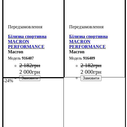
Білизна спортивна
Білизна спортивна
MACRON
MACRON
PERFORMANCE
PERFORMANCE
TURTLENECK TOP
Macron
TURTLENECK TOP
Macron
(916407)
(916409)
916407
916409
2 182
грн
2 182
грн
2 000
грн
2 000
грн
-24%
Виробник
Колір
: Темно-синій
: Macron
Виробник
Колір
: Чорний
: Macron