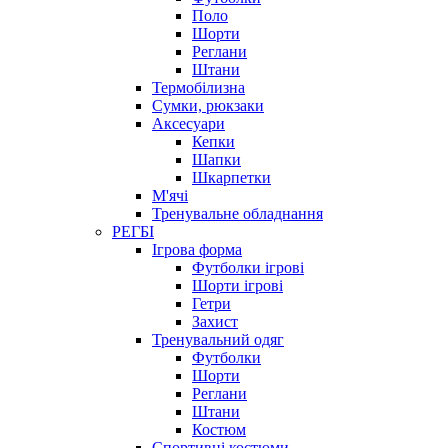
Поло
Шорти
Реглани
Штани
Термобілизна
Сумки, рюкзаки
Аксесуари
Кепки
Шапки
Шкарпетки
М'ячі
Тренувальне обладнання
РЕГБІ
Ігрова форма
Футболки ігрові
Шорти ігрові
Гетри
Захист
Тренувальний одяг
Футболки
Шорти
Реглани
Штани
Костюм
Спортивні костюми