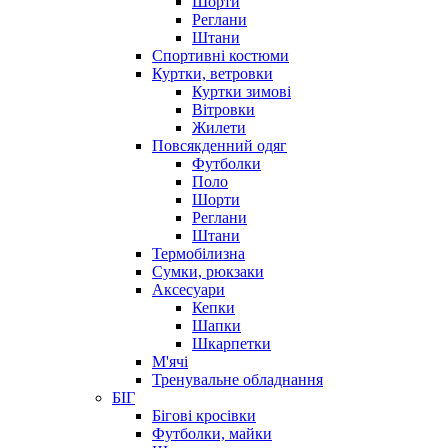
Шорти
Реглани
Штани
Спортивні костюми
Куртки, ветровки
Куртки зимові
Вітровки
Жилети
Повсякденний одяг
Футболки
Поло
Шорти
Реглани
Штани
Термобілизна
Сумки, рюкзаки
Аксесуари
Кепки
Шапки
Шкарпетки
М'ячі
Тренувальне обладнання
БІГ
Бігові кросівки
Футболки, майки