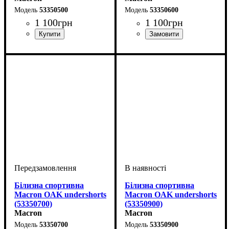
53350500
53350600
1 100
грн
1 100
грн
Стать
Виробник
Колір
: Жовтий
: Дитяче, Унісекс
: Macron
Стать
Виробник
Колір
: Фіолетовий
: Дитяче, Унісекс
: Macron
Білизна спортивна
Білизна спортивна
Macron OAK undershorts
Macron OAK undershorts
(53350700)
(53350900)
Macron
Macron
53350700
53350900