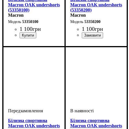
Macron OAK undershorts
Macron OAK undershorts
(53350100)
(53350200)
Macron
Macron
53350100
53350200
1 100
грн
1 100
грн
Стать
Виробник
Колір
: Білий
: Дитяче, Унісекс
: Macron
Стать
Виробник
Колір
: Червоний
: Дитяче, Унісекс
: Macron
Білизна спортивна
Білизна спортивна
Macron OAK undershorts
Macron OAK undershorts