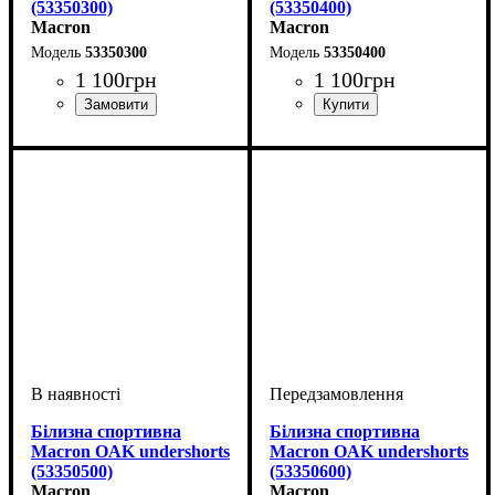
(53350300)
(53350400)
Macron
Macron
53350300
53350400
1 100
грн
1 100
грн
Стать
Виробник
Колір
: Синій
: Дитяче, Унісекс
: Macron
Стать
Виробник
Колір
: Зелений
: Дитяче, Унісекс
: Macron
Білизна спортивна
Білизна спортивна
Macron OAK undershorts
Macron OAK undershorts
(53350500)
(53350600)
Macron
Macron