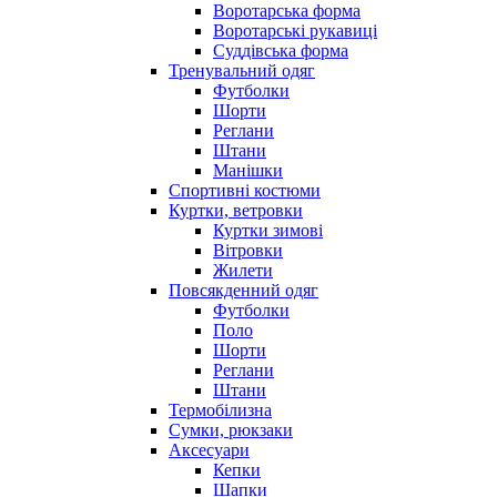
Воротарська форма
Воротарські рукавиці
Суддівська форма
Тренувальний одяг
Футболки
Шорти
Реглани
Штани
Манішки
Спортивні костюми
Куртки, ветровки
Куртки зимові
Вітровки
Жилети
Повсякденний одяг
Футболки
Поло
Шорти
Реглани
Штани
Термобілизна
Сумки, рюкзаки
Аксесуари
Кепки
Шапки