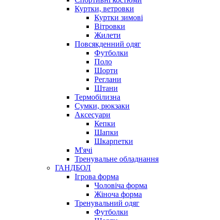
Куртки, ветровки
Куртки зимові
Вітровки
Жилети
Повсякденний одяг
Футболки
Поло
Шорти
Реглани
Штани
Термобілизна
Сумки, рюкзаки
Аксесуари
Кепки
Шапки
Шкарпетки
М'ячі
Тренувальне обладнання
ГАНДБОЛ
Ігрова форма
Чоловіча форма
Жіноча форма
Тренувальний одяг
Футболки