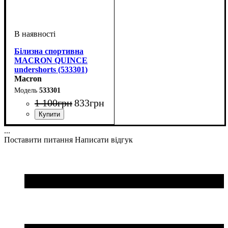
Білизна спортивна
MACRON QUINCE
undershorts (533301)
Macron
533301
1 100
грн
833
грн
Стать
Виробник
Колір
: Білий
: Дитяче, Унісекс,
: Macron
...
Чоловічий
Поставити питання
Написати відгук