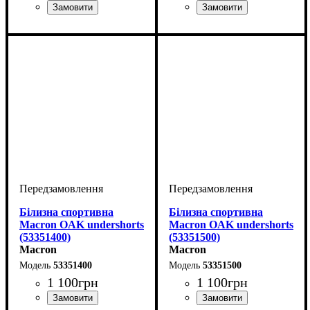
Стать
Виробник
Колір
: Блакитний
: Дитяче, Унісекс
: Macron
Стать
Виробник
Колір
: Помаранчевий
: Дитяче, Унісекс
: Macron
Білизна спортивна
Білизна спортивна
Macron OAK undershorts
Macron OAK undershorts
(53351400)
(53351500)
Macron
Macron
53351400
53351500
1 100
грн
1 100
грн