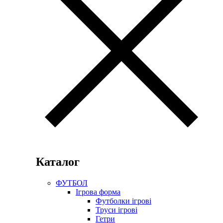
Каталог
ФУТБОЛ
Ігрова форма
Футболки ігрові
Труси ігрові
Гетри