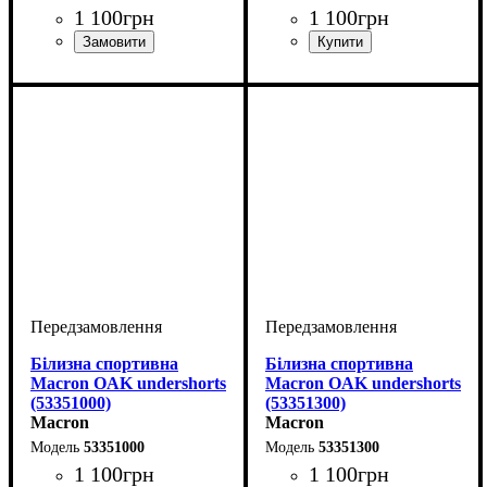
1 100
грн
1 100
грн
Стать
Виробник
Колір
: Темно-синій
: Дитяче, Унісекс
: Macron
Стать
Виробник
Колір
: Чорний
: Дитяче, Унісекс
: Macron
Білизна спортивна
Білизна спортивна
Macron OAK undershorts
Macron OAK undershorts
(53351000)
(53351300)
Macron
Macron
53351000
53351300
1 100
грн
1 100
грн