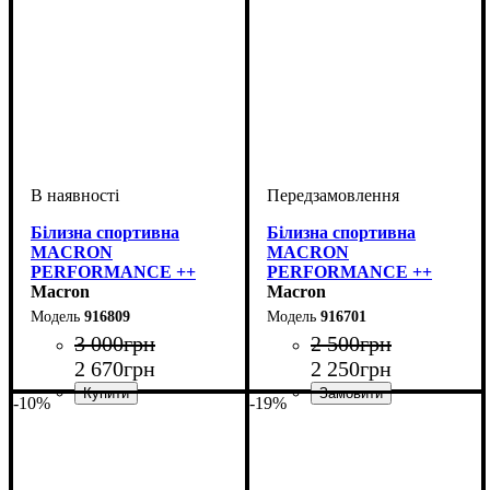
Білизна спортивна
Білизна спортивна
MACRON
MACRON
PERFORMANCE ++
PERFORMANCE ++
Long-sleeves top (916809)
Macron
Short-sleeves top (916701)
Macron
916809
916701
3 000
грн
2 500
грн
2 670
грн
2 250
грн
-10%
-19%
Виробник
Колір
: Чорний
: Macron
Виробник
Колір
: Білий
: Macron