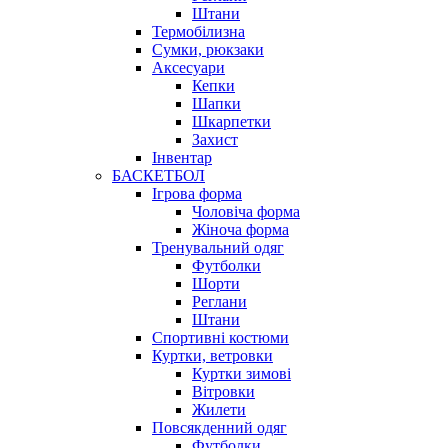
Штани
Термобілизна
Сумки, рюкзаки
Аксесуари
Кепки
Шапки
Шкарпетки
Захист
Інвентар
БАСКЕТБОЛ
Ігрова форма
Чоловіча форма
Жіноча форма
Тренувальний одяг
Футболки
Шорти
Реглани
Штани
Спортивні костюми
Куртки, ветровки
Куртки зимові
Вітровки
Жилети
Повсякденний одяг
Футболки