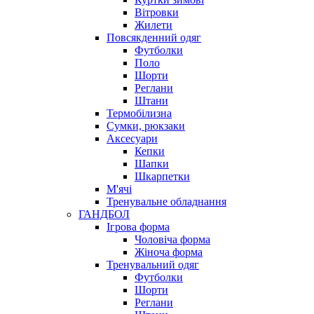
Вітровки
Жилети
Повсякденний одяг
Футболки
Поло
Шорти
Реглани
Штани
Термобілизна
Сумки, рюкзаки
Аксесуари
Кепки
Шапки
Шкарпетки
М'ячі
Тренувальне обладнання
ГАНДБОЛ
Ігрова форма
Чоловіча форма
Жіноча форма
Тренувальний одяг
Футболки
Шорти
Реглани