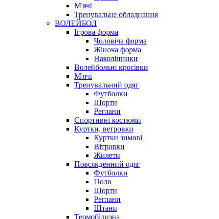
М'ячі
Тренувальне обладнання
ВОЛЕЙБОЛ
Ігрова форма
Чоловіча форма
Жіноча форма
Наколінники
Волейбольні кросівки
М'ячі
Тренувальний одяг
Футболки
Шорти
Реглани
Спортивні костюми
Куртки, ветровки
Куртки зимові
Вітровки
Жилети
Повсякденний одяг
Футболки
Поло
Шорти
Реглани
Штани
Термобілизна