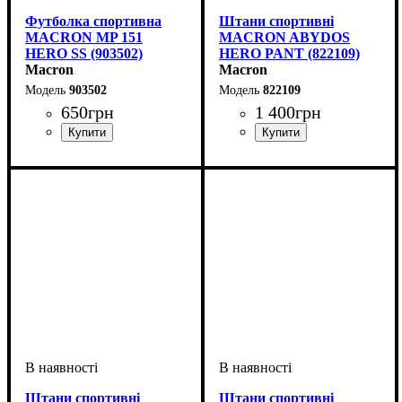
Футболка спортивна
Штани спортивні
MACRON MP 151
MACRON ABYDOS
HERO SS (903502)
HERO PANT (822109)
Macron
Macron
903502
822109
650
грн
1 400
грн
Стать
Виробник
Колір
: Червоний
: Чоловічий, Дитяче,
: Macron
Колір
: Чорний
Унісекс
Штани спортивні
Штани спортивні