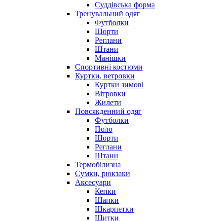
Суддівська форма
Тренувальний одяг
Футболки
Шорти
Реглани
Штани
Манішки
Спортивні костюми
Куртки, ветровки
Куртки зимові
Вітровки
Жилети
Повсякденний одяг
Футболки
Поло
Шорти
Реглани
Штани
Термобілизна
Сумки, рюкзаки
Аксесуари
Кепки
Шапки
Шкарпетки
Щитки