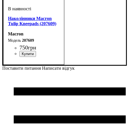
Наколінники Macron
Tulip Kneepads (207609)
Macron
207609
750
грн
Стать
Виробник
Колір
Спорт
: Чорний
: Унісекс
: Волейбол
: Macron
Поставити питання
Написати відгук