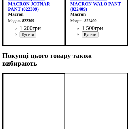
MACRON JOTNAR
MACRON WALO PANT
PANT (822309)
(822409)
Macron
Macron
822309
822409
1 200
грн
1 500
грн
Стать
Виробник
Колір
: Чорний
: Дитяче, Унісекс,
: Macron
Колір
: Чорний
Чоловічий
Покупці цього товару також
вибирають