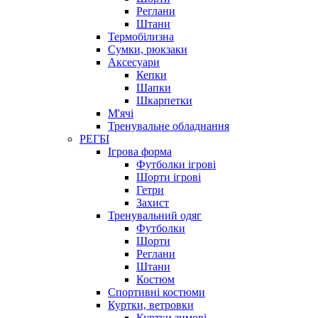
Реглани
Штани
Термобілизна
Сумки, рюкзаки
Аксесуари
Кепки
Шапки
Шкарпетки
М'ячі
Тренувальне обладнання
РЕГБІ
Ігрова форма
Футболки ігрові
Шорти ігрові
Гетри
Захист
Тренувальний одяг
Футболки
Шорти
Реглани
Штани
Костюм
Спортивні костюми
Куртки, ветровки
Куртки зимові