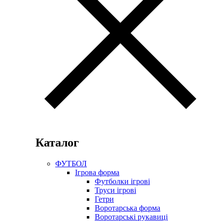
Каталог
ФУТБОЛ
Ігрова форма
Футболки ігрові
Труси ігрові
Гетри
Воротарська форма
Воротарські рукавиці