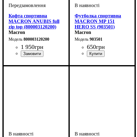
Кофта спортивна
Футболка спортивна
MACRON ANUBIS full
MACRON MP 151
zip top (800003120200)
HERO SS (903501)
Macron
Macron
800003120200
903501
1 950
грн
650
грн
Стать
Виробник
Колір
: Червоний
: Чоловічий, Дитяче,
: Macron
Стать
Виробник
Колір
: Білий
: Дитяче, Унісекс,
: Macron
Унісекс
Чоловічий