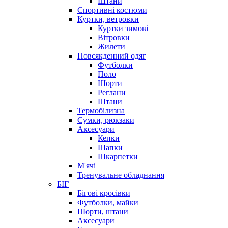
Штани
Спортивні костюми
Куртки, ветровки
Куртки зимові
Вітровки
Жилети
Повсякденний одяг
Футболки
Поло
Шорти
Реглани
Штани
Термобілизна
Сумки, рюкзаки
Аксесуари
Кепки
Шапки
Шкарпетки
М'ячі
Тренувальне обладнання
БІГ
Бігові кросівки
Футболки, майки
Шорти, штани
Аксесуари