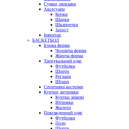
Сумки, рюкзаки
Аксесуари
Кепки
Шапки
Шкарпетки
Захист
Інвентар
БАСКЕТБОЛ
Ігрова форма
Чоловіча форма
Жіноча форма
Тренувальний одяг
Футболки
Шорти
Реглани
Штани
Спортивні костюми
Куртки, ветровки
Куртки зимові
Вітровки
Жилети
Повсякденний одяг
Футболки
Поло
Шорти