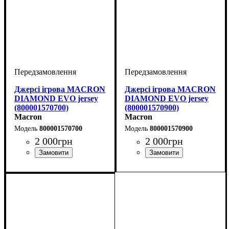
Джерсі ігрова MACRON
Джерсі ігрова MACRON
DIAMOND EVO jersey
DIAMOND EVO jersey
(800001570700)
(800001570900)
Macron
Macron
800001570700
800001570900
2 000
грн
2 000
грн
Стать
Виробник
Колір
Спорт
: Темно-синій
: Дитяче, Унісекс
: Бейсбол
: Macron
Стать
Виробник
Колір
Спорт
: Чорний
: Дитяче, Унісекс
: Бейсбол
: Macron