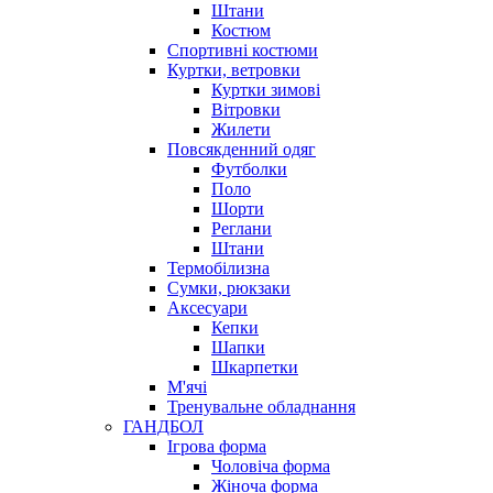
Штани
Костюм
Спортивні костюми
Куртки, ветровки
Куртки зимові
Вітровки
Жилети
Повсякденний одяг
Футболки
Поло
Шорти
Реглани
Штани
Термобілизна
Сумки, рюкзаки
Аксесуари
Кепки
Шапки
Шкарпетки
М'ячі
Тренувальне обладнання
ГАНДБОЛ
Ігрова форма
Чоловіча форма
Жіноча форма