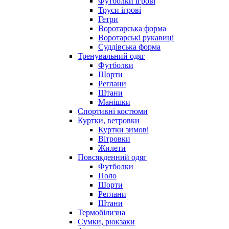
Футболки ігрові
Труси ігрові
Гетри
Воротарська форма
Воротарські рукавиці
Суддівська форма
Тренувальний одяг
Футболки
Шорти
Реглани
Штани
Манішки
Спортивні костюми
Куртки, ветровки
Куртки зимові
Вітровки
Жилети
Повсякденний одяг
Футболки
Поло
Шорти
Реглани
Штани
Термобілизна
Сумки, рюкзаки