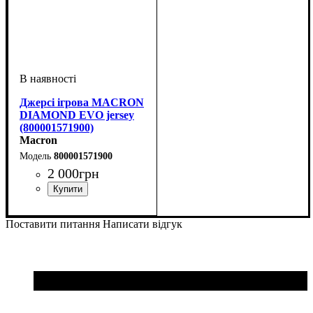
Джерсі ігрова MACRON
DIAMOND EVO jersey
(800001571900)
Macron
800001571900
2 000
грн
Стать
Виробник
Колір
Спорт
: Сірий
: Дитяче, Унісекс
: Бейсбол
: Macron
Поставити питання
Написати відгук