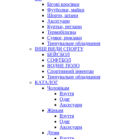
Бігові кросівки
Футболки, майки
Шорти, штани
Аксесуари
Куртки, реглани
Термобілизна
Сумки, рюкзаки
Тренувальне обладнання
ІНШІ ВИДИ СПОРТУ
БЕЙСБОЛ
СОФТБОЛ
ВОДНЕ ПОЛО
Спортивний інвентар
Тренувальне обладнання
КАТАЛОГ
Чоловікам
Взуття
Одяг
Аксесуари
Жінкам
Взуття
Одяг
Аксесуари
Дітям
Взуття