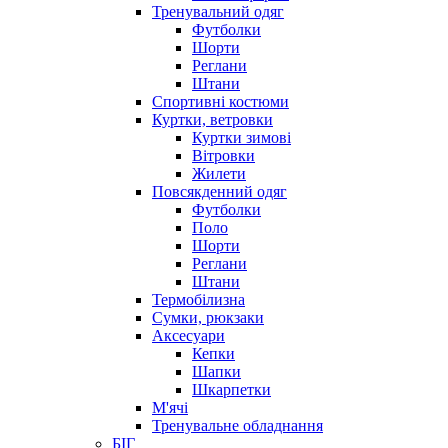
Тренувальний одяг
Футболки
Шорти
Реглани
Штани
Спортивні костюми
Куртки, ветровки
Куртки зимові
Вітровки
Жилети
Повсякденний одяг
Футболки
Поло
Шорти
Реглани
Штани
Термобілизна
Сумки, рюкзаки
Аксесуари
Кепки
Шапки
Шкарпетки
М'ячі
Тренувальне обладнання
БІГ