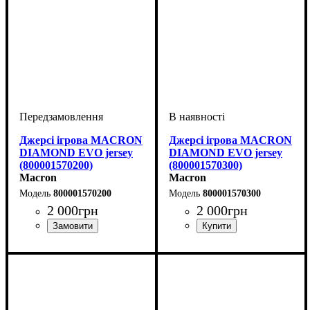
Джерсі ігрова MACRON
Джерсі ігрова MACRON
DIAMOND EVO jersey
DIAMOND EVO jersey
(800001570200)
(800001570300)
Macron
Macron
800001570200
800001570300
2 000
грн
2 000
грн
Стать
Виробник
Колір
Спорт
: Червоний
: Дитяче, Унісекс
: Бейсбол
: Macron
Стать
Виробник
Колір
Спорт
: Синій
: Дитяче, Унісекс
: Бейсбол
: Macron