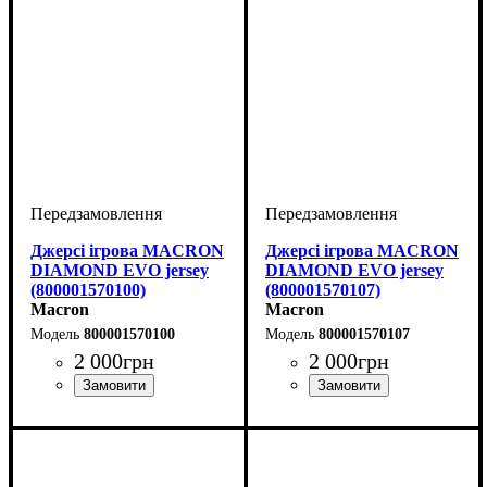
Джерсі ігрова MACRON
Джерсі ігрова MACRON
DIAMOND EVO jersey
DIAMOND EVO jersey
(800001570100)
(800001570107)
Macron
Macron
800001570100
800001570107
2 000
грн
2 000
грн
Стать
Виробник
Колір
Спорт
: Білий
: Дитяче, Унісекс
: Бейсбол
: Macron
Стать
Виробник
Колір
Спорт
: Білий
: Дитяче, Унісекс
: Бейсбол
: Macron