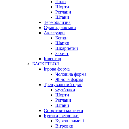
Поло
Шорти
Реглани
Штани
Термобілизна
Сумки, рюкзаки
Аксесуари
Кепки
Шапки
Шкарпетки
Захист
Інвентар
БАСКЕТБОЛ
Ігрова форма
Чоловіча форма
Жіноча форма
Тренувальний одяг
Футболки
Шорти
Реглани
Штани
Спортивні костюми
Куртки, ветровки
Куртки зимові
Вітровки