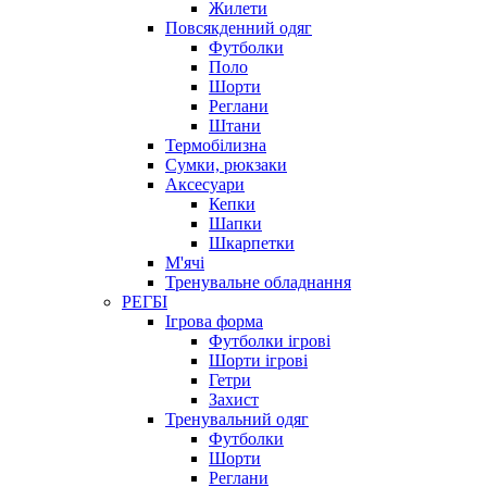
Жилети
Повсякденний одяг
Футболки
Поло
Шорти
Реглани
Штани
Термобілизна
Сумки, рюкзаки
Аксесуари
Кепки
Шапки
Шкарпетки
М'ячі
Тренувальне обладнання
РЕГБІ
Ігрова форма
Футболки ігрові
Шорти ігрові
Гетри
Захист
Тренувальний одяг
Футболки
Шорти
Реглани