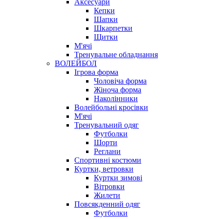
Аксесуари
Кепки
Шапки
Шкарпетки
Щитки
М'ячі
Тренувальне обладнання
ВОЛЕЙБОЛ
Ігрова форма
Чоловіча форма
Жіноча форма
Наколінники
Волейбольні кросівки
М'ячі
Тренувальний одяг
Футболки
Шорти
Реглани
Спортивні костюми
Куртки, ветровки
Куртки зимові
Вітровки
Жилети
Повсякденний одяг
Футболки