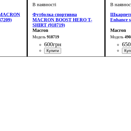
й MACRON
Футболка спортивна
Шкарпетк
7209)
MACRON BOOST HERO T-
Enhance s
SHIRT (918719)
Macron
Macron
918719
490
600
грн
650
Стать
Виробник
Колір
: Сірий
: Дитяче, Унісекс, Чоловічий
: Macron
Колір
: Біл