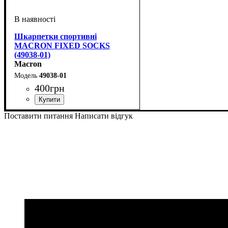
Шкарпетки спортивні
MACRON FIXED SOCKS
(49038-01)
Macron
49038-01
400
грн
Стать
Виробник
Колір
: Білий
: Унісекс
: Macron
Поставити питання
Написати відгук