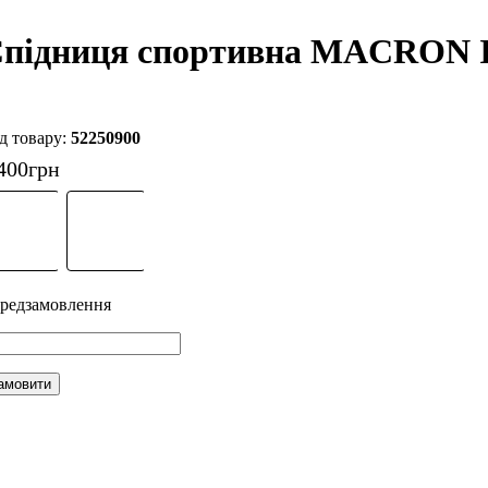
підниця спортивна MACRON I
52250900
400
грн
амовити