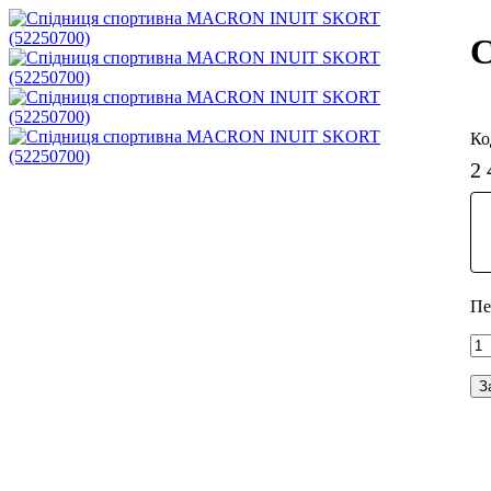
С
2 
З