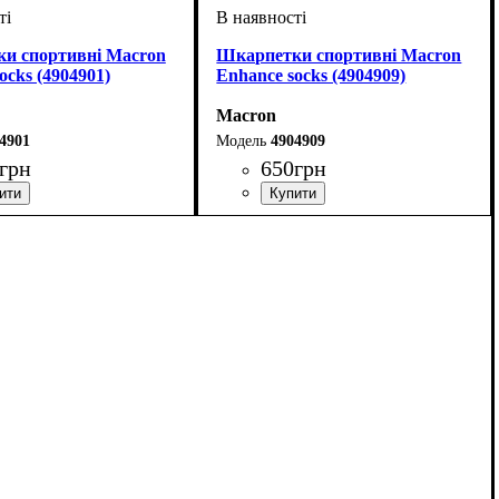
и спортивні Macron
Шкарпетки спортивні Macron
ocks (4904901)
Enhance socks (4904909)
Macron
4901
4904909
грн
650
грн
ий
Колір
: Чорний