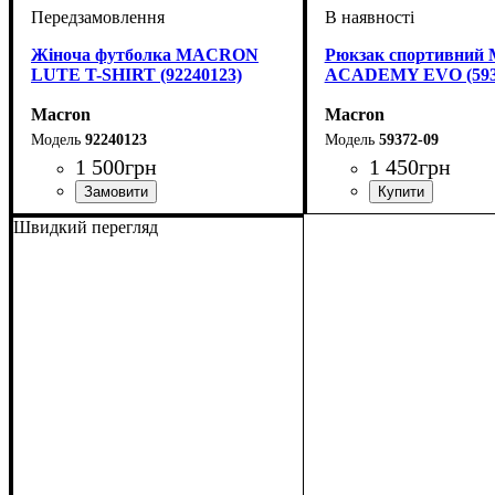
Жіноча футболка MACRON
Рюкзак спортивни
LUTE T-SHIRT (92240123)
ACADEMY EVO (593
Macron
Macron
92240123
59372-09
1 500
грн
1 450
грн
Стать
Виробник
Колір
: Білий
: Жіночий
: Macron
Стать
Виробник
Колір
: Чорний
: Унісекс, Дитяче
: Macron
Швидкий перегляд