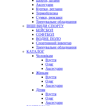
Шорти, штани
Аксесуари
Куртки, реглани
Термобілизна
Сумки, рюкзаки
Тренувальне обладнання
ІНШІ ВИДИ СПОРТУ
БЕЙСБОЛ
СОФТБОЛ
ВОДНЕ ПОЛО
Спортивний інвентар
Тренувальне обладнання
КАТАЛОГ
Чоловікам
Взуття
Одяг
Аксесуари
Жінкам
Взуття
Одяг
Аксесуари
Дітям
Взуття
Одяг
Аксесуари