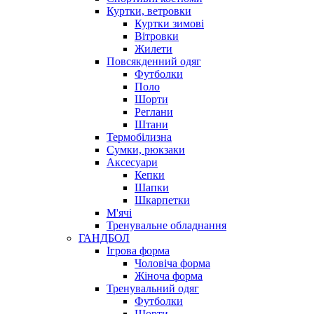
Куртки, ветровки
Куртки зимові
Вітровки
Жилети
Повсякденний одяг
Футболки
Поло
Шорти
Реглани
Штани
Термобілизна
Сумки, рюкзаки
Аксесуари
Кепки
Шапки
Шкарпетки
М'ячі
Тренувальне обладнання
ГАНДБОЛ
Ігрова форма
Чоловіча форма
Жіноча форма
Тренувальний одяг
Футболки
Шорти