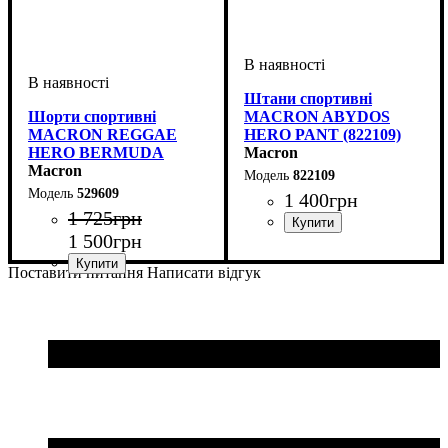
Штани спортивні
Шорти спортивні
MACRON ABYDOS
MACRON REGGAE
HERO PANT (822109)
HERO BERMUDA
Macron
(529609)
Macron
822109
529609
1 400
грн
1 725
грн
1 500
грн
Колір
: Чорний
Поставити питання
Написати відгук
Колір
: Чорний