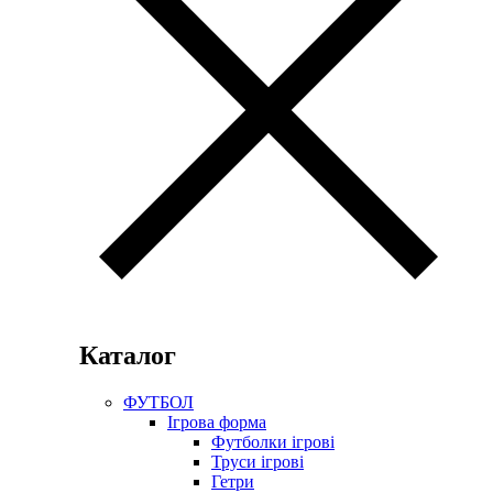
Каталог
ФУТБОЛ
Ігрова форма
Футболки ігрові
Труси ігрові
Гетри