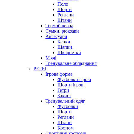
Поло
Шорти
Реглани
Штани
Термобілизна
Сумки, рюкзаки
Аксесуари
Кепки
Шапки
Шкарпетки
М'ячі
Тренувальне обладнання
РЕГБІ
Ігрова форма
Футболки ігрові
Шорти ігрові
Гетри
Захист
Тренувальний одяг
Футболки
Шорти
Реглани
Штани
Костюм
Спортивні костюми