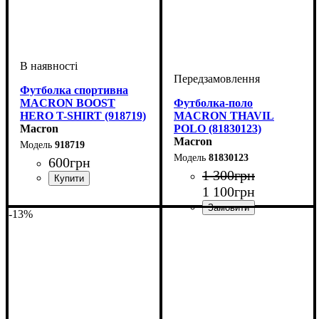
Футболка спортивна
MACRON BOOST
Футболка-поло
HERO T-SHIRT (918719)
MACRON THAVIL
Macron
POLO (81830123)
Macron
918719
81830123
600
грн
1 300
грн
1 100
грн
Стать
Виробник
Колір
: Сірий
: Дитяче, Унісекс,
: Macron
Чоловічий
-13%
Колір
: Білий