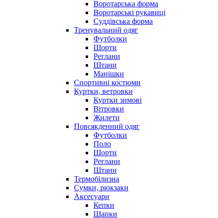
Воротарська форма
Воротарські рукавиці
Суддівська форма
Тренувальний одяг
Футболки
Шорти
Реглани
Штани
Манішки
Спортивні костюми
Куртки, ветровки
Куртки зимові
Вітровки
Жилети
Повсякденний одяг
Футболки
Поло
Шорти
Реглани
Штани
Термобілизна
Сумки, рюкзаки
Аксесуари
Кепки
Шапки