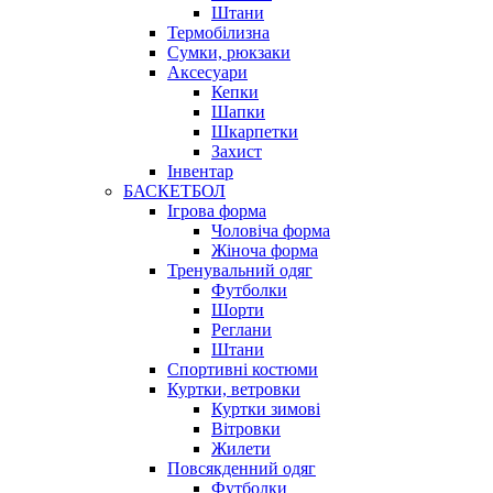
Штани
Термобілизна
Сумки, рюкзаки
Аксесуари
Кепки
Шапки
Шкарпетки
Захист
Інвентар
БАСКЕТБОЛ
Ігрова форма
Чоловіча форма
Жіноча форма
Тренувальний одяг
Футболки
Шорти
Реглани
Штани
Спортивні костюми
Куртки, ветровки
Куртки зимові
Вітровки
Жилети
Повсякденний одяг
Футболки