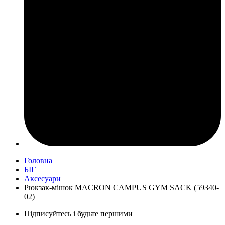
Головна
БІГ
Аксесуари
Рюкзак-мішок MACRON CAMPUS GYM SACK (59340-
02)
Підписуйтесь і будьте першими