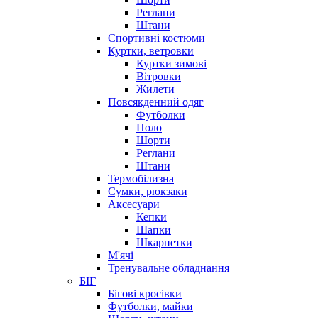
Реглани
Штани
Спортивні костюми
Куртки, ветровки
Куртки зимові
Вітровки
Жилети
Повсякденний одяг
Футболки
Поло
Шорти
Реглани
Штани
Термобілизна
Сумки, рюкзаки
Аксесуари
Кепки
Шапки
Шкарпетки
М'ячі
Тренувальне обладнання
БІГ
Бігові кросівки
Футболки, майки