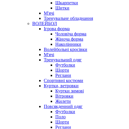
Шкарпетки
Щитки
М'ячі
Тренувальне обладнання
ВОЛЕЙБОЛ
Ігрова форма
Чоловіча форма
Жіноча форма
Наколінники
Волейбольні кросівки
М'ячі
Тренувальний одяг
Футболки
Шорти
Реглани
Спортивні костюми
Куртки, ветровки
Куртки зимові
Вітровки
Жилети
Повсякденний одяг
Футболки
Поло
Шорти
Реглани