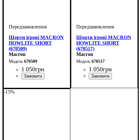
Шорти ігрові MACRON
Шорти ігрові MACRON
HOWLITE SHORT
HOWLITE SHORT
(670509)
(670517)
Macron
Macron
670509
670517
1 050
грн
1 050
грн
Стать
Виробник
Колір
Спорт
: Чорний
: Унісекс, Дитяче
: Регбі
: Macron
Стать
Виробник
Колір
Спорт
: Зелений
: Унісекс, Дитяче
: Регбі
: Macron
-15%