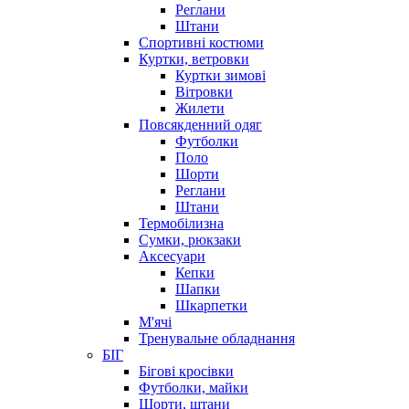
Реглани
Штани
Спортивні костюми
Куртки, ветровки
Куртки зимові
Вітровки
Жилети
Повсякденний одяг
Футболки
Поло
Шорти
Реглани
Штани
Термобілизна
Сумки, рюкзаки
Аксесуари
Кепки
Шапки
Шкарпетки
М'ячі
Тренувальне обладнання
БІГ
Бігові кросівки
Футболки, майки
Шорти, штани