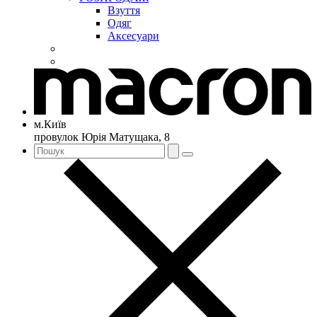
Взуття
Одяг
Аксесуари
м.Київ
провулок Юрія Матущака, 8