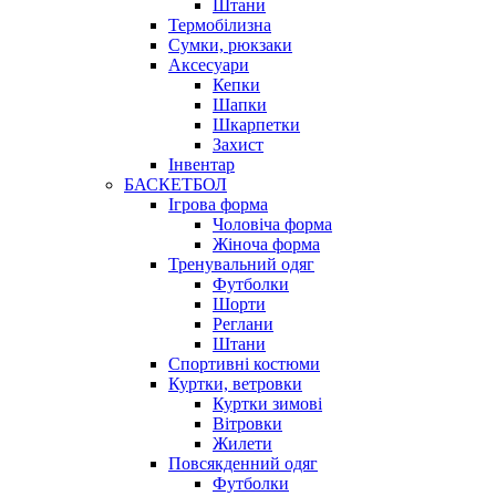
Штани
Термобілизна
Сумки, рюкзаки
Аксесуари
Кепки
Шапки
Шкарпетки
Захист
Інвентар
БАСКЕТБОЛ
Ігрова форма
Чоловіча форма
Жіноча форма
Тренувальний одяг
Футболки
Шорти
Реглани
Штани
Спортивні костюми
Куртки, ветровки
Куртки зимові
Вітровки
Жилети
Повсякденний одяг
Футболки