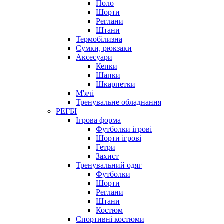
Поло
Шорти
Реглани
Штани
Термобілизна
Сумки, рюкзаки
Аксесуари
Кепки
Шапки
Шкарпетки
М'ячі
Тренувальне обладнання
РЕГБІ
Ігрова форма
Футболки ігрові
Шорти ігрові
Гетри
Захист
Тренувальний одяг
Футболки
Шорти
Реглани
Штани
Костюм
Спортивні костюми