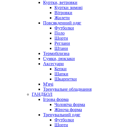
Куртки, ветровки
Куртки зимові
Вітровки
Жилети
Повсякденний одяг
Футболки
Поло
Шорти
Реглани
Штани
Термобілизна
Сумки, рюкзаки
Аксесуари
Кепки
Шапки
Шкарпетки
М'ячі
Тренувальне обладнання
ГАНДБОЛ
Ігрова форма
Чоловіча форма
Жіноча форма
Тренувальний одяг
Футболки
Шорти