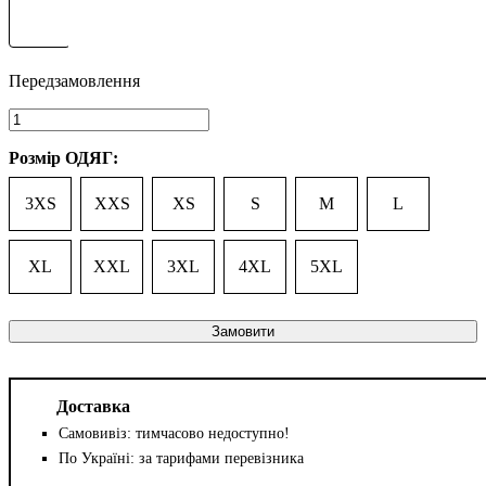
Розмір ОДЯГ:
3XS
XXS
XS
S
M
L
XL
XXL
3XL
4XL
5XL
Замовити
Доставка
Самовивіз: тимчасово недоступно!
По Україні: за тарифами перевізника