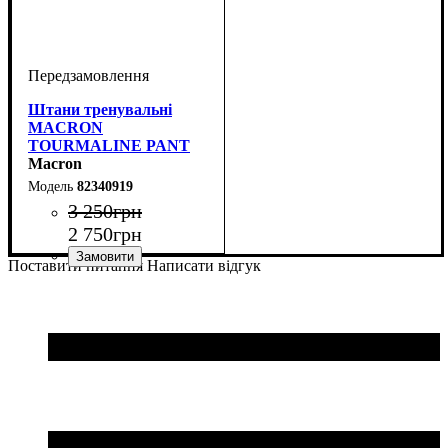
Штани тренувальні
MACRON
TOURMALINE PANT
(82340719)
Macron
82340919
3 250
грн
2 750
грн
Поставити питання
Написати відгук
Стать
Виробник
Колір
: Чорний
: Унісекс
: Macron