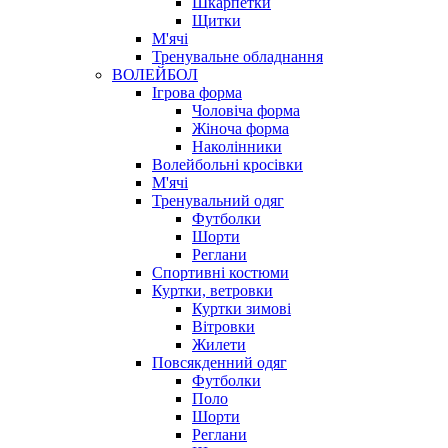
Шкарпетки
Щитки
М'ячі
Тренувальне обладнання
ВОЛЕЙБОЛ
Ігрова форма
Чоловіча форма
Жіноча форма
Наколінники
Волейбольні кросівки
М'ячі
Тренувальний одяг
Футболки
Шорти
Реглани
Спортивні костюми
Куртки, ветровки
Куртки зимові
Вітровки
Жилети
Повсякденний одяг
Футболки
Поло
Шорти
Реглани