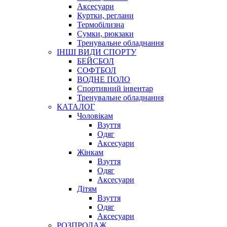
Аксесуари
Куртки, реглани
Термобілизна
Сумки, рюкзаки
Тренувальне обладнання
ІНШІ ВИДИ СПОРТУ
БЕЙСБОЛ
СОФТБОЛ
ВОДНЕ ПОЛО
Спортивний інвентар
Тренувальне обладнання
КАТАЛОГ
Чоловікам
Взуття
Одяг
Аксесуари
Жінкам
Взуття
Одяг
Аксесуари
Дітям
Взуття
Одяг
Аксесуари
РОЗПРОДАЖ