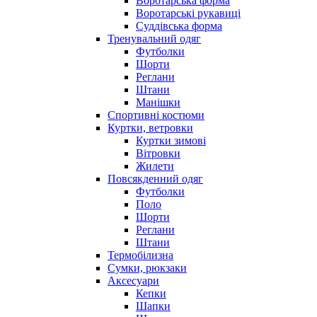
Воротарська форма
Воротарські рукавиці
Суддівська форма
Тренувальний одяг
Футболки
Шорти
Реглани
Штани
Манішки
Спортивні костюми
Куртки, ветровки
Куртки зимові
Вітровки
Жилети
Повсякденний одяг
Футболки
Поло
Шорти
Реглани
Штани
Термобілизна
Сумки, рюкзаки
Аксесуари
Кепки
Шапки