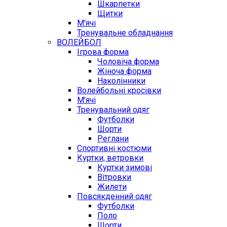
Шкарпетки
Щитки
М'ячі
Тренувальне обладнання
ВОЛЕЙБОЛ
Ігрова форма
Чоловіча форма
Жіноча форма
Наколінники
Волейбольні кросівки
М'ячі
Тренувальний одяг
Футболки
Шорти
Реглани
Спортивні костюми
Куртки, ветровки
Куртки зимові
Вітровки
Жилети
Повсякденний одяг
Футболки
Поло
Шорти