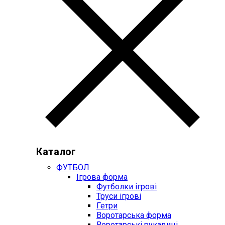
Каталог
ФУТБОЛ
Ігрова форма
Футболки ігрові
Труси ігрові
Гетри
Воротарська форма
Воротарські рукавиці