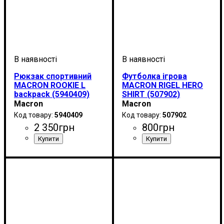
Рюкзак спортивний
Футболка ігрова
MACRON ROOKIE L
MACRON RIGEL HERO
backpack (5940409)
SHIRT (507902)
Macron
Macron
5940409
507902
2 350
грн
800
грн
Стать
Виробник
Колір
: Чорний
: Унісекс
: Macron
Стать
Виробник
Колір
: Червоний
: Дитяче, Унісекс,
: Macron
Чоловічий