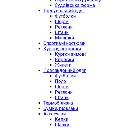
Суддівська форма
Тренувальний одяг
Футболки
Шорти
Реглани
Штани
Манішки
Спортивні костюми
Куртки, ветровки
Куртки зимові
Вітровки
Жилети
Повсякденний одяг
Футболки
Поло
Шорти
Реглани
Штани
Термобілизна
Сумки, рюкзаки
Аксесуари
Кепки
Шапки