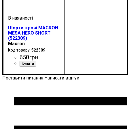
Шорти ігрові MACRON
MESA HERO SHORT
(522309)
Macron
522309
650
грн
Колір
: Чорний
Поставити питання
Написати відгук