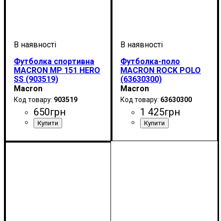
Футболка спортивна
Футболка-поло
MACRON MP 151 HERO
MACRON ROCK POLO
SS (903519)
(63630300)
Macron
Macron
903519
63630300
650
грн
1 425
грн
Стать
Виробник
Колір
: Сірий
: Чоловічий, Дитяче,
: Macron
Стать
Виробник
Колір
: Синій
: Дитяче, Унісекс
: Macron
Унісекс