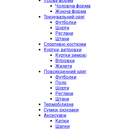
Ігрова форма
Чоловіча форма
Жіноча форма
Тренувальний одяг
Футболки
Шорти
Реглани
Штани
Спортивні костюми
Куртки, ветровки
Куртки зимові
Вітровки
Жилети
Повсякденний одяг
Футболки
Поло
Шорти
Реглани
Штани
Термобілизна
Сумки, рюкзаки
Аксесуари
Кепки
Шапки