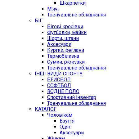
Шкарпетки
М'ячі
Тренувальне обладнання
БІГ
Бігові кросівки
Футболки, майки
Шорти, штани
Аксесуари
Куртки, реглани
Термобілизна
Сумки, рюкзаки
Тренувальне обладнання
ІНШІ ВИДИ СПОРТУ
БЕЙСБОЛ
СОФТБОЛ
ВОДНЕ ПОЛО
Спортивний інвентар
Тренувальне обладнання
КАТАЛОГ
Чоловікам
Взуття
Одяг
Аксесуари
Жінкам