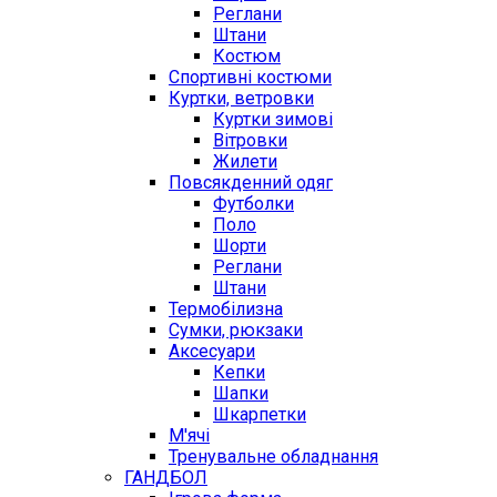
Реглани
Штани
Костюм
Спортивні костюми
Куртки, ветровки
Куртки зимові
Вітровки
Жилети
Повсякденний одяг
Футболки
Поло
Шорти
Реглани
Штани
Термобілизна
Сумки, рюкзаки
Аксесуари
Кепки
Шапки
Шкарпетки
М'ячі
Тренувальне обладнання
ГАНДБОЛ