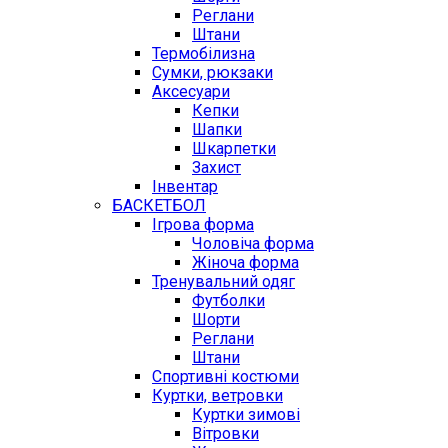
Реглани
Штани
Термобілизна
Сумки, рюкзаки
Аксесуари
Кепки
Шапки
Шкарпетки
Захист
Інвентар
БАСКЕТБОЛ
Ігрова форма
Чоловіча форма
Жіноча форма
Тренувальний одяг
Футболки
Шорти
Реглани
Штани
Спортивні костюми
Куртки, ветровки
Куртки зимові
Вітровки