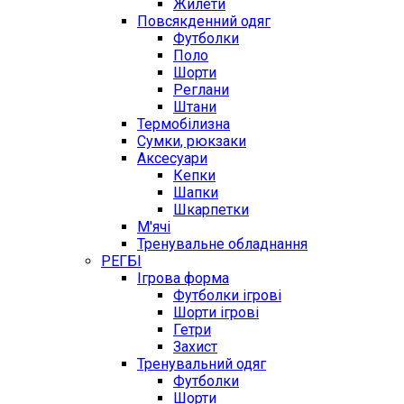
Жилети
Повсякденний одяг
Футболки
Поло
Шорти
Реглани
Штани
Термобілизна
Сумки, рюкзаки
Аксесуари
Кепки
Шапки
Шкарпетки
М'ячі
Тренувальне обладнання
РЕГБІ
Ігрова форма
Футболки ігрові
Шорти ігрові
Гетри
Захист
Тренувальний одяг
Футболки
Шорти