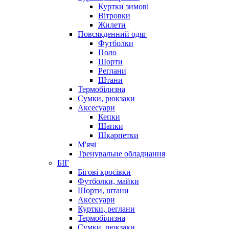
Куртки зимові
Вітровки
Жилети
Повсякденний одяг
Футболки
Поло
Шорти
Реглани
Штани
Термобілизна
Сумки, рюкзаки
Аксесуари
Кепки
Шапки
Шкарпетки
М'ячі
Тренувальне обладнання
БІГ
Бігові кросівки
Футболки, майки
Шорти, штани
Аксесуари
Куртки, реглани
Термобілизна
Сумки, рюкзаки