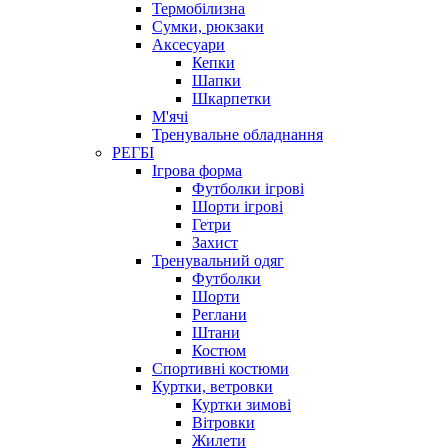
Термобілизна
Сумки, рюкзаки
Аксесуари
Кепки
Шапки
Шкарпетки
М'ячі
Тренувальне обладнання
РЕГБІ
Ігрова форма
Футболки ігрові
Шорти ігрові
Гетри
Захист
Тренувальний одяг
Футболки
Шорти
Реглани
Штани
Костюм
Спортивні костюми
Куртки, ветровки
Куртки зимові
Вітровки
Жилети