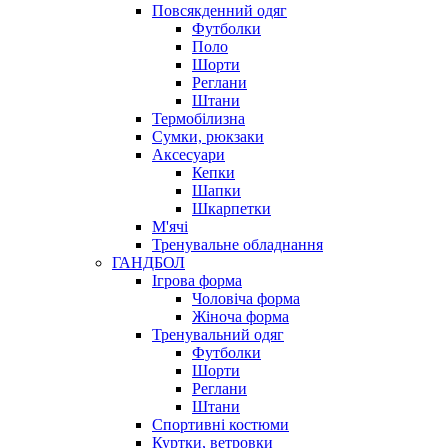
Повсякденний одяг
Футболки
Поло
Шорти
Реглани
Штани
Термобілизна
Сумки, рюкзаки
Аксесуари
Кепки
Шапки
Шкарпетки
М'ячі
Тренувальне обладнання
ГАНДБОЛ
Ігрова форма
Чоловіча форма
Жіноча форма
Тренувальний одяг
Футболки
Шорти
Реглани
Штани
Спортивні костюми
Куртки, ветровки