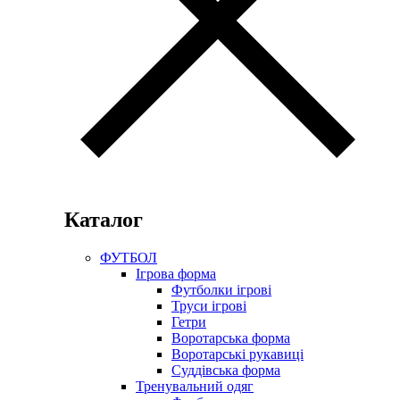
Каталог
ФУТБОЛ
Ігрова форма
Футболки ігрові
Труси ігрові
Гетри
Воротарська форма
Воротарські рукавиці
Суддівська форма
Тренувальний одяг