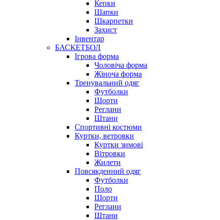
Кепки
Шапки
Шкарпетки
Захист
Інвентар
БАСКЕТБОЛ
Ігрова форма
Чоловіча форма
Жіноча форма
Тренувальний одяг
Футболки
Шорти
Реглани
Штани
Спортивні костюми
Куртки, ветровки
Куртки зимові
Вітровки
Жилети
Повсякденний одяг
Футболки
Поло
Шорти
Реглани
Штани