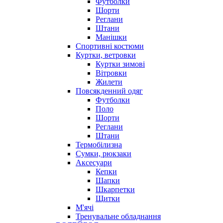
Футболки
Шорти
Реглани
Штани
Манішки
Спортивні костюми
Куртки, ветровки
Куртки зимові
Вітровки
Жилети
Повсякденний одяг
Футболки
Поло
Шорти
Реглани
Штани
Термобілизна
Сумки, рюкзаки
Аксесуари
Кепки
Шапки
Шкарпетки
Щитки
М'ячі
Тренувальне обладнання