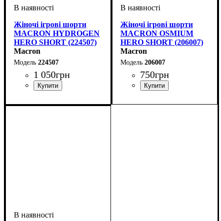
Жіночі ігрові шорти
Жіночі ігрові шорти
MACRON HYDROGEN
MACRON OSMIUM
HERO SHORT (224507)
HERO SHORT (206007)
Macron
Macron
224507
206007
1 050
грн
750
грн
Стать
Виробник
Колір
Спорт
: Темно-синій
: Жіночий
: Волейбол
: Macron
Стать
Виробник
Колір
Спорт
: Темно-синій
: Жіночий
: Волейбол
: Macron