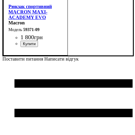
Рюкзак спортивний
MACRON MAXI-
ACADEMY EVO
(5937109)
Macron
59371-09
1 800
грн
Стать
Виробник
Колір
: Чорний
: Унісекс
: Macron
Поставити питання
Написати відгук