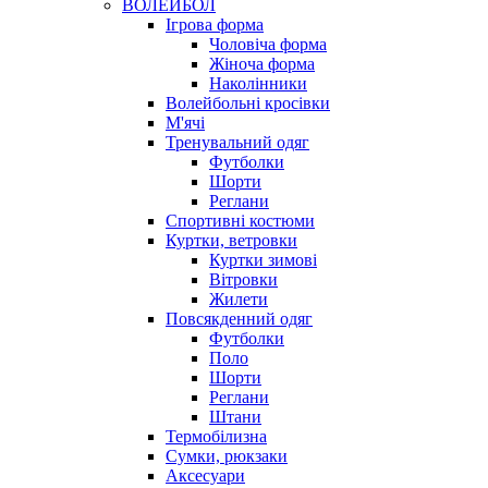
ВОЛЕЙБОЛ
Ігрова форма
Чоловіча форма
Жіноча форма
Наколінники
Волейбольні кросівки
М'ячі
Тренувальний одяг
Футболки
Шорти
Реглани
Спортивні костюми
Куртки, ветровки
Куртки зимові
Вітровки
Жилети
Повсякденний одяг
Футболки
Поло
Шорти
Реглани
Штани
Термобілизна
Сумки, рюкзаки
Аксесуари