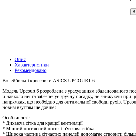
В
Опис
Характеристики
Рекомендовано
Волейбольні кроссовки ASICS UPCOURT 6
Модель Upcourt 6 розроблена з урахуванням збалансованого поє
й навколо неї та забезпечує зручну посадку, не знижуючи при ц
напрямках, що необхідно для оптимальної свободи рухів. Upcou
новим взуттям ще довше!
Особливості:
* Дихаюча сітка для кращої вентиляції
* Міцний посилений носок і п'яткова стійка
* Широка частина сітчастих панелей допомагає створити більш 