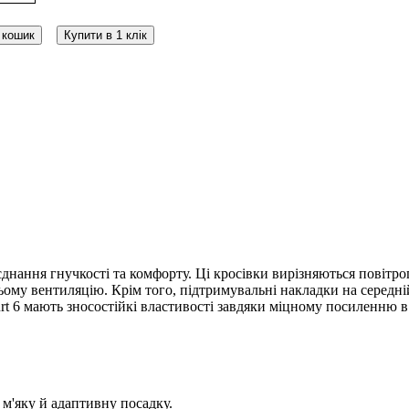
 кошик
Купити в 1 клік
днання гнучкості та комфорту. Ці кросівки вирізняються повітро
ьому вентиляцію. Крім того, підтримувальні накладки на середні
rt 6 мають зносостійкі властивості завдяки міцному посиленню в
м'яку й адаптивну посадку.