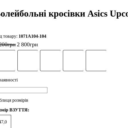
олейбольні кросівки Asics Upco
1071A104-104
200
грн
2 800
грн
блиця розмірів
змір ВЗУТТЯ:
47,0