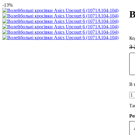
-13%
В
3 
Та
Ро