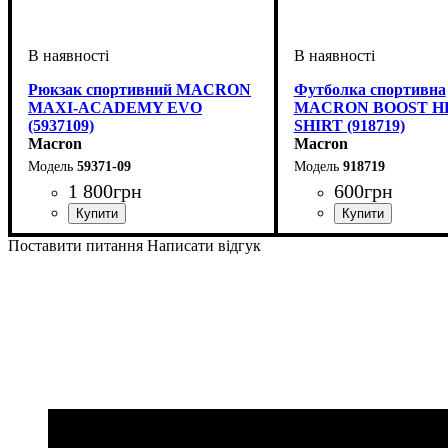
Рюкзак спортивний MACRON
Футболка спортивна
MAXI-ACADEMY EVO
MACRON BOOST HE
(5937109)
SHIRT (918719)
Macron
Macron
59371-09
918719
1 800
грн
600
грн
Стать
Виробник
Колір
: Чорний
: Унісекс
: Macron
Стать
Виробник
Колір
: Сірий
: Дитяче, Унісек
: Macron
Поставити питання
Написати відгук