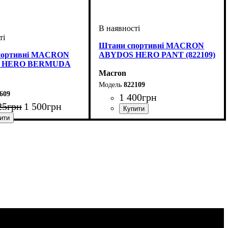
Штани спортивні MACRON
портивні MACRON
ABYDOS HERO PANT (822109)
 HERO BERMUDA
Macron
822109
609
1 400
грн
25
грн
1 500
грн
Колір
: Чорний
рний