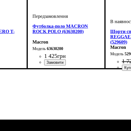
Футболка-поло MACRON
RO T-
ROCK POLO (63630200)
Шорти с
REGGAE
Macron
(529609)
Macron
63630200
529
1 425
грн
1 7
с, Чоловічий
Стать
Виробник
Колір
: Червоний
: Дитяче, Унісекс
: Macron
Колір
: Чо