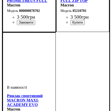
PROMETHEUS FULL
FULL ZIP TOP
ZIP TOP (800000070702)
Macron
(85210701)
Macron
800000070702
85210701
3 500
грн
3 500
грн
Виробник
Колір
: Темно-синій
: Macron
Виробник
Колір
: Темно-синій
: Macron
Рюкзак спортивний
MACRON MAXI-
ACADEMY EVO
(5937107)
Macron