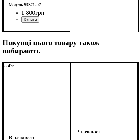
59371-07
1 800
грн
Стать
Виробник
Колір
: Темно-синій
: Унісекс
: Macron
Покупці цього товару також
вибирають
-24%