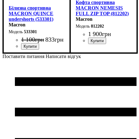
Кофта спортивна
Білизна спортивна
MACRON NEMESIS
MACRON QUINCE
FULL ZIP TOP (812202)
undershorts (533301)
Macron
Macron
812202
533301
1 900
грн
1 100
грн
833
грн
Стать
Виробник
Колір
: Червоний
: Дитяче, Унісекс,
: Macron
Чоловічий
Стать
Виробник
Колір
: Білий
: Дитяче, Унісекс,
: Macron
Поставити питання
Написати відгук
Чоловічий