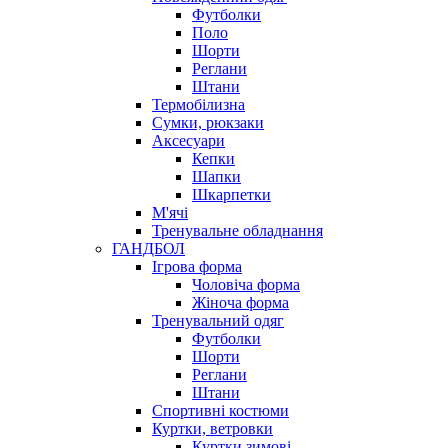
Футболки
Поло
Шорти
Реглани
Штани
Термобілизна
Сумки, рюкзаки
Аксесуари
Кепки
Шапки
Шкарпетки
М'ячі
Тренувальне обладнання
ГАНДБОЛ
Ігрова форма
Чоловіча форма
Жіноча форма
Тренувальний одяг
Футболки
Шорти
Реглани
Штани
Спортивні костюми
Куртки, ветровки
Куртки зимові