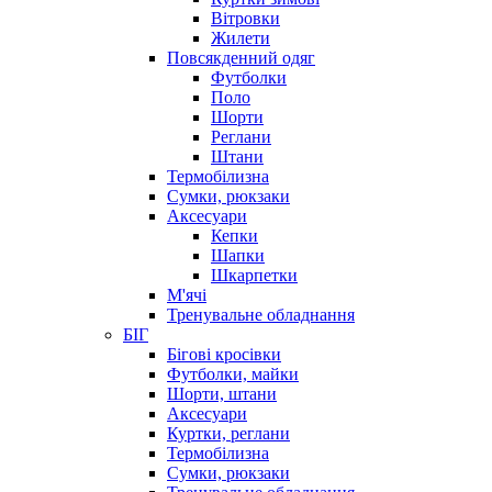
Вітровки
Жилети
Повсякденний одяг
Футболки
Поло
Шорти
Реглани
Штани
Термобілизна
Сумки, рюкзаки
Аксесуари
Кепки
Шапки
Шкарпетки
М'ячі
Тренувальне обладнання
БІГ
Бігові кросівки
Футболки, майки
Шорти, штани
Аксесуари
Куртки, реглани
Термобілизна
Сумки, рюкзаки