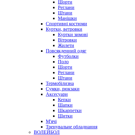
Шорти
Реглани
Штани
Манішки
Спортивні костюми
Куртки, ветровки
Куртки зимові
Вітровки
Жилети
Повсякденний одяг
Футболки
Поло
Шорти
Реглани
Штани
Термобілизна
Сумки, рюкзаки
Аксесуари
Кепки
Шапки
Шкарпетки
Щитки
М'ячі
Тренувальне обладнання
ВОЛЕЙБОЛ