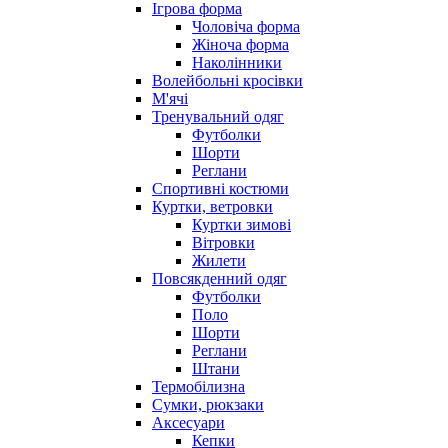
Ігрова форма
Чоловіча форма
Жіноча форма
Наколінники
Волейбольні кросівки
М'ячі
Тренувальний одяг
Футболки
Шорти
Реглани
Спортивні костюми
Куртки, ветровки
Куртки зимові
Вітровки
Жилети
Повсякденний одяг
Футболки
Поло
Шорти
Реглани
Штани
Термобілизна
Сумки, рюкзаки
Аксесуари
Кепки