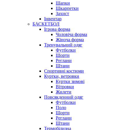
Шапки
Шкарпетки
Захист
Інвентар
БАСКЕТБОЛ
Ігрова форма
Чоловіча форма
Жіноча форма
Тренувальний одяг
Футболки
Шорти
Реглани
Штани
Спортивні костюми
Куртки, ветровки
Куртки зимові
Вітровки
Жилети
Повсякденний одяг
Футболки
Поло
Шорти
Реглани
Штани
Термобілизна