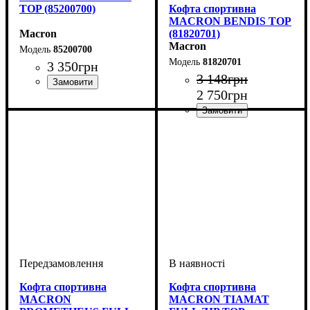
TOP (85200700)
Кофта спортивна
MACRON BENDIS TOP
Macron
(81820701)
Macron
85200700
81820701
3 350
грн
3 148
грн
2 750
грн
Виробник
Колір
: Темно-синій
: Macron
Виробник
Колір
: Темно-синій
: Macron
Кофта спортивна
Кофта спортивна
MACRON
MACRON TIAMAT