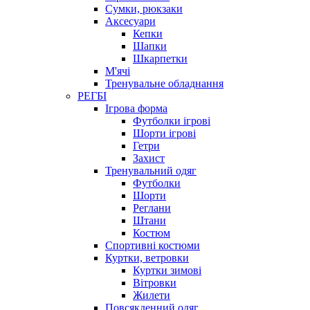
Сумки, рюкзаки
Аксесуари
Кепки
Шапки
Шкарпетки
М'ячі
Тренувальне обладнання
РЕГБІ
Ігрова форма
Футболки ігрові
Шорти ігрові
Гетри
Захист
Тренувальний одяг
Футболки
Шорти
Реглани
Штани
Костюм
Спортивні костюми
Куртки, ветровки
Куртки зимові
Вітровки
Жилети
Повсякденний одяг