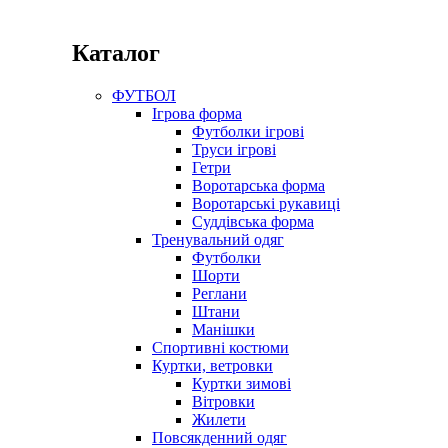
Каталог
ФУТБОЛ
Ігрова форма
Футболки ігрові
Труси ігрові
Гетри
Воротарська форма
Воротарські рукавиці
Суддівська форма
Тренувальний одяг
Футболки
Шорти
Реглани
Штани
Манішки
Спортивні костюми
Куртки, ветровки
Куртки зимові
Вітровки
Жилети
Повсякденний одяг