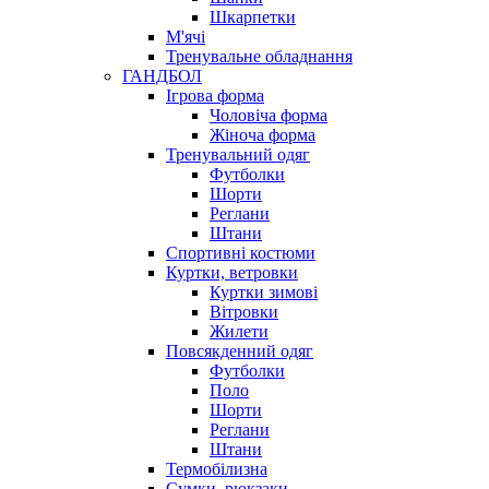
Шкарпетки
М'ячі
Тренувальне обладнання
ГАНДБОЛ
Ігрова форма
Чоловіча форма
Жіноча форма
Тренувальний одяг
Футболки
Шорти
Реглани
Штани
Спортивні костюми
Куртки, ветровки
Куртки зимові
Вітровки
Жилети
Повсякденний одяг
Футболки
Поло
Шорти
Реглани
Штани
Термобілизна
Сумки, рюкзаки