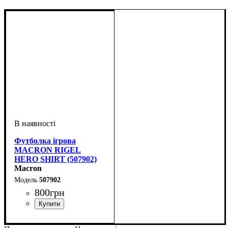
Футболка ігрова
MACRON RIGEL
HERO SHIRT (507902)
Macron
507902
800
грн
Стать
Виробник
Колір
: Червоний
: Дитяче, Унісекс,
: Macron
Чоловічий