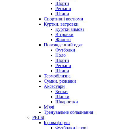
Шорти
Реглани
Штани
Спортивні костюми
Куртки, ветровки
Куртки зимові
Вітровки
Жилети
Повсякденний одяг
Футболки
Поло
Шорти
Реглани
Штани
Термобілизна
Сумки, рюкзаки
Аксесуари
Кепки
Шапки
Шкарпетки
М'ячі
Тренувальне обладнання
РЕГБІ
Ігрова форма
Футболки ігрові