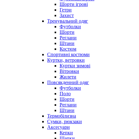
Шорти ігрові
Гетри
Захист
Тренувальний одяг
Футболки
Шорти
Реглани
Штани
Костюм
Спортивні костюми
Куртки, ветровки
Куртки зимові
Вітровки
Жилети
Повсякденний одяг
Футболки
Поло
Шорти
Реглани
Штани
Термобілизна
Сумки, рюкзаки
Аксесуари
Кепки
Шапки