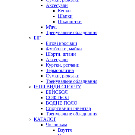
Аксесуари
Кепки
Шапки
Шкарпетки
М'ячі
Тренувальне обладнання
БІГ
Бігові кросівки
Футболки, майки
Шорти, штани
Аксесуари
Куртки, реглани
Термобілизна
Сумки, рюкзаки
Тренувальне обладнання
ІНШІ ВИДИ СПОРТУ
БЕЙСБОЛ
СОФТБОЛ
ВОДНЕ ПОЛО
Спортивний інвентар
Тренувальне обладнання
КАТАЛОГ
Чоловікам
Взуття