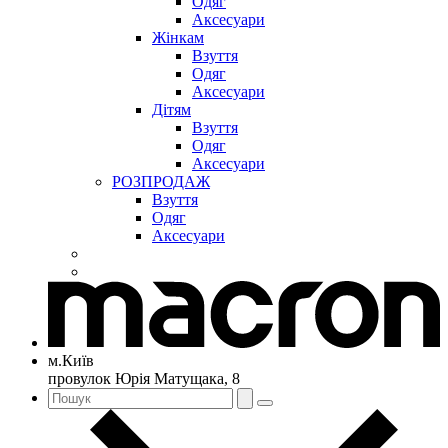
Одяг
Аксесуари
Жінкам
Взуття
Одяг
Аксесуари
Дітям
Взуття
Одяг
Аксесуари
РОЗПРОДАЖ
Взуття
Одяг
Аксесуари
м.Київ
провулок Юрія Матущака, 8