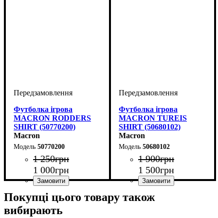
Футболка ігрова
Футболка ігрова
MACRON RODDERS
MACRON TUREIS
SHIRT (50770200)
SHIRT (50680102)
Macron
Macron
50770200
50680102
1 250
грн
1 900
грн
1 000
грн
1 500
грн
Колір
: Червоний
Колір
: Білий
Покупці цього товару також
вибирають