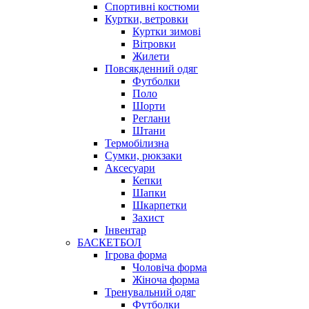
Спортивні костюми
Куртки, ветровки
Куртки зимові
Вітровки
Жилети
Повсякденний одяг
Футболки
Поло
Шорти
Реглани
Штани
Термобілизна
Сумки, рюкзаки
Аксесуари
Кепки
Шапки
Шкарпетки
Захист
Інвентар
БАСКЕТБОЛ
Ігрова форма
Чоловіча форма
Жіноча форма
Тренувальний одяг
Футболки