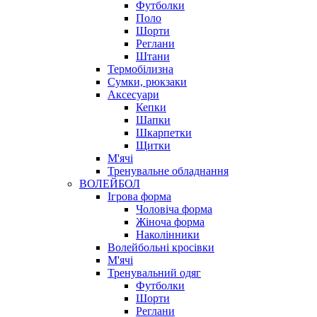
Футболки
Поло
Шорти
Реглани
Штани
Термобілизна
Сумки, рюкзаки
Аксесуари
Кепки
Шапки
Шкарпетки
Щитки
М'ячі
Тренувальне обладнання
ВОЛЕЙБОЛ
Ігрова форма
Чоловіча форма
Жіноча форма
Наколінники
Волейбольні кросівки
М'ячі
Тренувальний одяг
Футболки
Шорти
Реглани