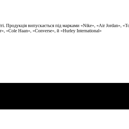
. Продукція випускається під марками «Nike», «Air Jordan», «Tota
, «Cole Haan», «Converse», й «Hurley International»