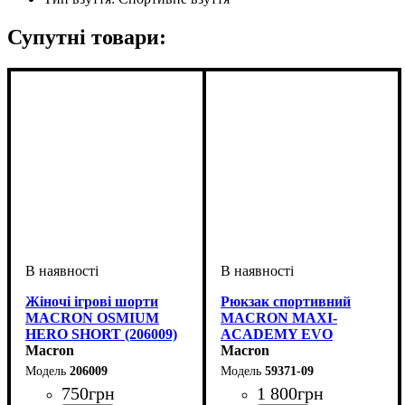
Супутні товари:
Жіночі ігрові шорти
Рюкзак спортивний
MACRON OSMIUM
MACRON MAXI-
HERO SHORT (206009)
ACADEMY EVO
Macron
(5937109)
Macron
206009
59371-09
750
грн
1 800
грн