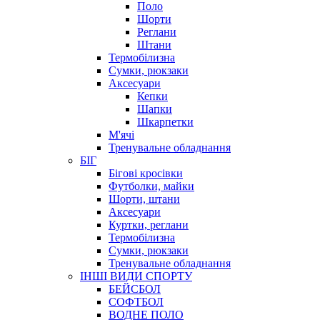
Поло
Шорти
Реглани
Штани
Термобілизна
Сумки, рюкзаки
Аксесуари
Кепки
Шапки
Шкарпетки
М'ячі
Тренувальне обладнання
БІГ
Бігові кросівки
Футболки, майки
Шорти, штани
Аксесуари
Куртки, реглани
Термобілизна
Сумки, рюкзаки
Тренувальне обладнання
ІНШІ ВИДИ СПОРТУ
БЕЙСБОЛ
СОФТБОЛ
ВОДНЕ ПОЛО