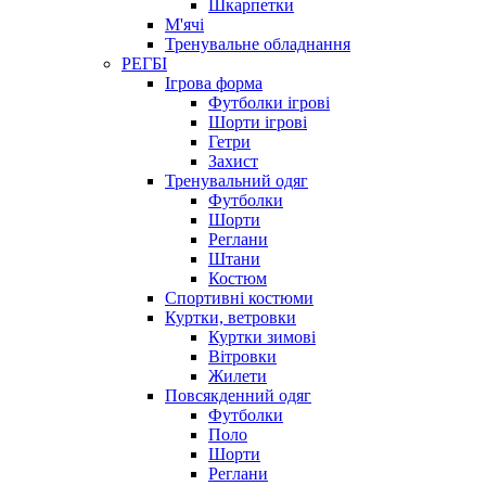
Шкарпетки
М'ячі
Тренувальне обладнання
РЕГБІ
Ігрова форма
Футболки ігрові
Шорти ігрові
Гетри
Захист
Тренувальний одяг
Футболки
Шорти
Реглани
Штани
Костюм
Спортивні костюми
Куртки, ветровки
Куртки зимові
Вітровки
Жилети
Повсякденний одяг
Футболки
Поло
Шорти
Реглани