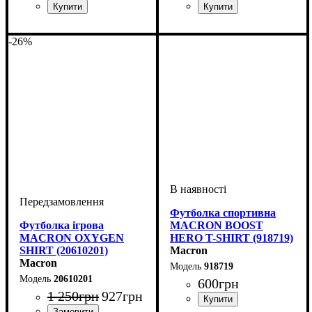
Стать
Виробник
Колір
Спорт
: Чорний
: Жіночий
: Волейбол
: Macron
Стать
Виробник
Колір
: Чорний
: Унісекс
: Macron
-26%
Футболка спортивна
Футболка ігрова
MACRON BOOST
MACRON OXYGEN
HERO T-SHIRT (918719)
SHIRT (20610201)
Macron
Macron
918719
20610201
600
грн
1 250
грн
927
грн
Стать
Виробник
Колір
: Сірий
: Дитяче, Унісекс,
: Macron