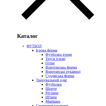
Каталог
ФУТБОЛ
Ігрова форма
Футболки ігрові
Труси ігрові
Гетри
Воротарська форма
Воротарські рукавиці
Суддівська форма
Тренувальний одяг
Футболки
Шорти
Реглани
Штани
Манішки
Спортивні костюми