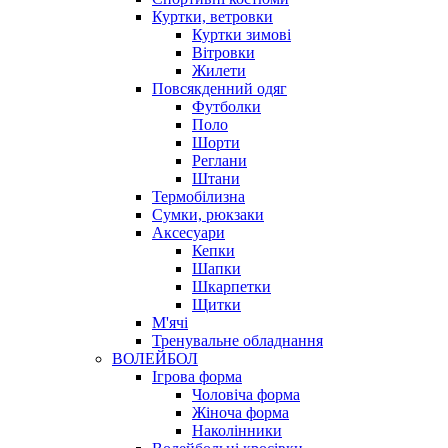
Куртки, ветровки
Куртки зимові
Вітровки
Жилети
Повсякденний одяг
Футболки
Поло
Шорти
Реглани
Штани
Термобілизна
Сумки, рюкзаки
Аксесуари
Кепки
Шапки
Шкарпетки
Щитки
М'ячі
Тренувальне обладнання
ВОЛЕЙБОЛ
Ігрова форма
Чоловіча форма
Жіноча форма
Наколінники