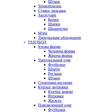
Штани
Термобілизна
Сумки, рюкзаки
Аксесуари
Кепки
Шапки
Шкарпетки
М'ячі
Тренувальне обладнання
ГАНДБОЛ
Ігрова форма
Чоловіча форма
Жіноча форма
Тренувальний одяг
Футболки
Шорти
Реглани
Штани
Спортивні костюми
Куртки, ветровки
Куртки зимові
Вітровки
Жилети
Повсякденний одяг
Футболки