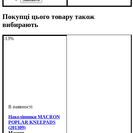
Чоловічий
Стать
Виробник
Колір
Спорт
: Червоний
: Жіночий
: Волейбол
: Macron
Покупці цього товару також
вибирають
-13%
Наколінники MACRON
POPLAR KNEEPADS
(201309)
Macron