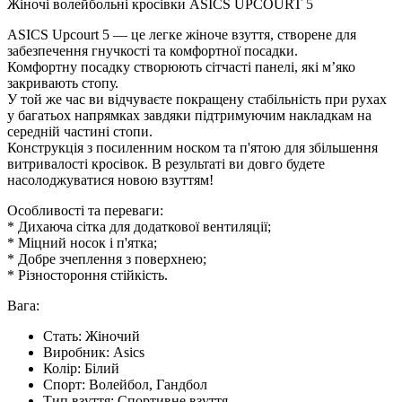
Жіночі волейбольні кросівки ASICS UPCOURT 5
ASICS Upcourt 5 — це легке жіноче взуття, створене для
забезпечення гнучкості та комфортної посадки.
Комфортну посадку створюють сітчасті панелі, які м’яко
закривають стопу.
У той же час ви відчуваєте покращену стабільність при рухах
у багатьох напрямках завдяки підтримуючим накладкам на
середній частині стопи.
Конструкція з посиленним носком та п'ятою для збільшення
витривалості кросівок. В результаті ви довго будете
насолоджуватися новою взуттям!
Особливості та переваги:
* Дихаюча сітка для додаткової вентиляції;
* Міцний носок і п'ятка;
* Добре зчеплення з поверхнею;
* Різностороння стійкість.
Вага:
Стать:
Жіночий
Виробник:
Asics
Колір:
Білий
Спорт:
Волейбол, Гандбол
Тип взуття:
Спортивне взуття