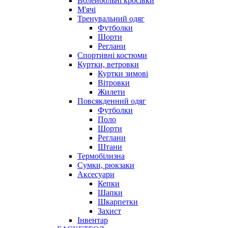
Волейбольні кросівки
М'ячі
Тренувальний одяг
Футболки
Шорти
Реглани
Спортивні костюми
Куртки, ветровки
Куртки зимові
Вітровки
Жилети
Повсякденний одяг
Футболки
Поло
Шорти
Реглани
Штани
Термобілизна
Сумки, рюкзаки
Аксесуари
Кепки
Шапки
Шкарпетки
Захист
Інвентар