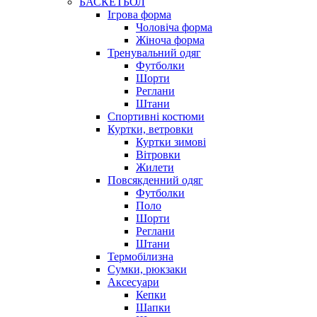
БАСКЕТБОЛ
Ігрова форма
Чоловіча форма
Жіноча форма
Тренувальний одяг
Футболки
Шорти
Реглани
Штани
Спортивні костюми
Куртки, ветровки
Куртки зимові
Вітровки
Жилети
Повсякденний одяг
Футболки
Поло
Шорти
Реглани
Штани
Термобілизна
Сумки, рюкзаки
Аксесуари
Кепки
Шапки