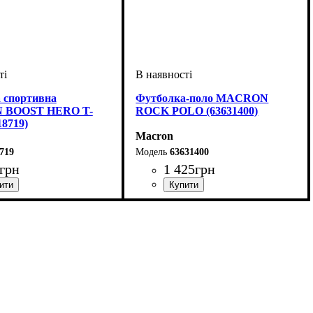
 спортивна
Футболка-поло MACRON
 BOOST HERO T-
ROCK POLO (63631400)
18719)
Macron
719
63631400
грн
1 425
грн
ий
тяче, Унісекс, Чоловічий
: Macron
Стать
Виробник
Колір
: Бордовий
: Дитяче, Унісекс
: Macron