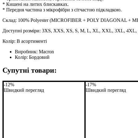
* Кишені на литих блискавках.
* Передня частина з мікрофібри з сітчастою підкладкою.
Склад: 100% Polyester (MICROFIBER + POLY DIAGONAL + M
Доступні розміри: 3XS, XXS, XS, S, M, L, XL, XXL, 3XL, 4XL
Колір: В асортименті
Виробник:
Macron
Колір:
Бордовий
Супутні товари:
-12%
-17%
Швидкий перегляд
Швидкий перегляд