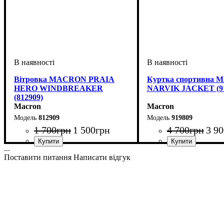
Вітровка MACRON PRAIA
Куртка спортивна
HERO WINDBREAKER
NARVIK JACKET (91
(812909)
Macron
Macron
812909
919809
1 700
грн
1 500
грн
4 700
грн
3 90
...
Стать
Виробник
Колір
: Чорний
: Дитяче, Унісекс
: Macron
Стать
Виробник
Колір
: Чорний
: Дитяче, Унісек
: Macron
Поставити питання
Написати відгук