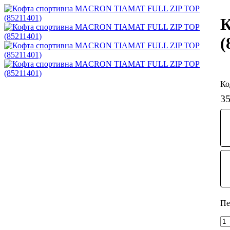
К
(
3