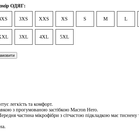
змір ОДЯГ:
4XS
3XS
XXS
XS
S
M
L
XXL
3XL
4XL
5XL
амовити
тує легкість та комфорт.
авкою з прогумованою застібкою Macron Hero.
ередня частина мікрофібри з сітчастою підкладкою має тиснену 
на.