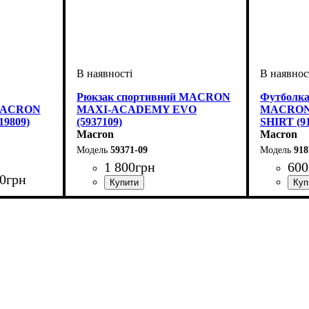
Рюкзак спортивний MACRON
Футболка
 MACRON
MAXI-ACADEMY EVO
MACRON
9809)
(5937109)
SHIRT (9
Macron
Macron
59371-09
918
1 800
грн
600
0
грн
Стать
Виробник
Колір
: Чорний
: Унісекс
: Macron
Стать
Виробник
Колір
: Сір
: Ди
с, Чоловічий