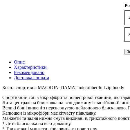
Ро
З
Опис
Характеристики
Рекомендовано
Доставка і оплата
Кофта спортивна MACRON TIAMAT microfiber full zip hoody
Спортивний топ з мікрофібри та поліестрової тканини, що гаран
Лита центральна блискавка на всю довжину із застібкою-блиск
Великі бічні кишені з перевернутою нейлоновою блискавкою. П
Капюшон із мікрофібри має сітчасту підкладку.
Манжети та задня нижня смуга виконані із трикотажного полот
* Лита блискавка на всю довжину.
* Трикотажні манжети, горловина та пояс ззаду.