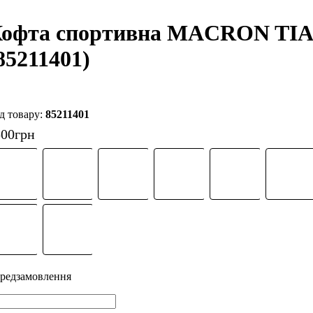
офта спортивна MACRON TI
85211401)
85211401
500
грн