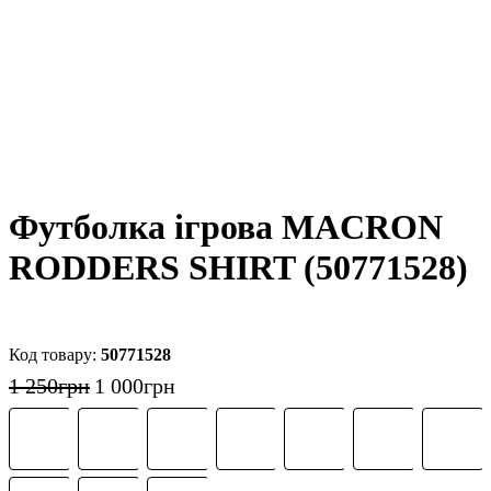
Футболка ігрова MACRON
RODDERS SHIRT (50771528)
50771528
1 250
грн
1 000
грн