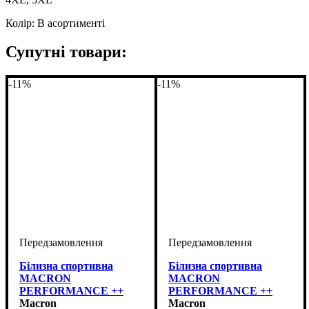
Колір: В асортименті
Супутні товари:
-11%
-11%
Білизна спортивна
Білизна спортивна
MACRON
MACRON
PERFORMANCE ++
PERFORMANCE ++
Long-sleeves top (916801)
Macron
Long-sleeves top (916802)
Macron