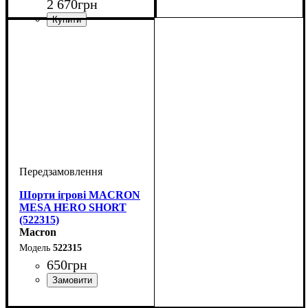
2 670
грн
Стать
Виробник
Колір
: Білий
: Дитяче, Жіночий,
: Macron
Унісекс, Чоловічий
Виробник
Колір
: Чорний
: Macron
Шорти ігрові MACRON
MESA HERO SHORT
(522315)
Macron
522315
650
грн