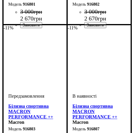
916801
916802
3 000
грн
3 000
грн
2 670
грн
2 670
грн
-11%
-11%
Виробник
Колір
: Білий
: Macron
Виробник
Колір
: Червоний
: Macron
Білизна спортивна
Білизна спортивна
MACRON
MACRON
PERFORMANCE ++
PERFORMANCE ++
Long-sleeves top (916803)
Macron
Long-sleeves top (916807)
Macron
916803
916807