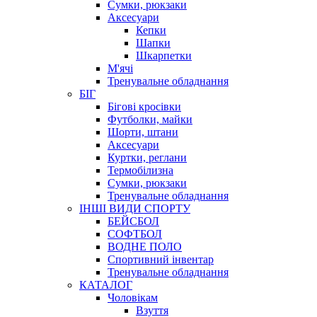
Сумки, рюкзаки
Аксесуари
Кепки
Шапки
Шкарпетки
М'ячі
Тренувальне обладнання
БІГ
Бігові кросівки
Футболки, майки
Шорти, штани
Аксесуари
Куртки, реглани
Термобілизна
Сумки, рюкзаки
Тренувальне обладнання
ІНШІ ВИДИ СПОРТУ
БЕЙСБОЛ
СОФТБОЛ
ВОДНЕ ПОЛО
Спортивний інвентар
Тренувальне обладнання
КАТАЛОГ
Чоловікам
Взуття