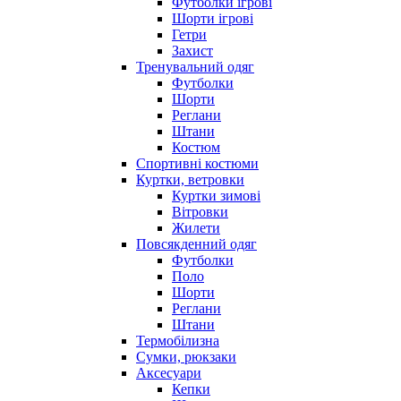
Футболки ігрові
Шорти ігрові
Гетри
Захист
Тренувальний одяг
Футболки
Шорти
Реглани
Штани
Костюм
Спортивні костюми
Куртки, ветровки
Куртки зимові
Вітровки
Жилети
Повсякденний одяг
Футболки
Поло
Шорти
Реглани
Штани
Термобілизна
Сумки, рюкзаки
Аксесуари
Кепки