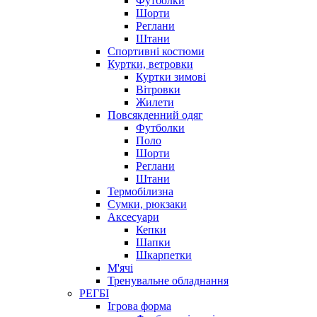
Футболки
Шорти
Реглани
Штани
Спортивні костюми
Куртки, ветровки
Куртки зимові
Вітровки
Жилети
Повсякденний одяг
Футболки
Поло
Шорти
Реглани
Штани
Термобілизна
Сумки, рюкзаки
Аксесуари
Кепки
Шапки
Шкарпетки
М'ячі
Тренувальне обладнання
РЕГБІ
Ігрова форма