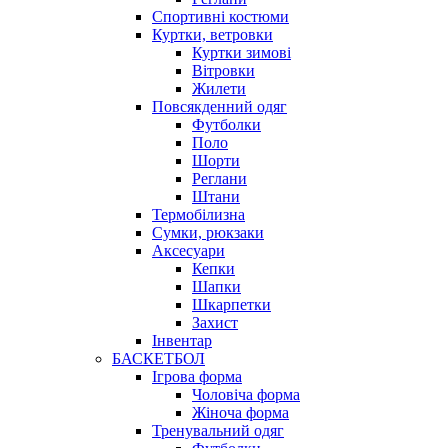
Спортивні костюми
Куртки, ветровки
Куртки зимові
Вітровки
Жилети
Повсякденний одяг
Футболки
Поло
Шорти
Реглани
Штани
Термобілизна
Сумки, рюкзаки
Аксесуари
Кепки
Шапки
Шкарпетки
Захист
Інвентар
БАСКЕТБОЛ
Ігрова форма
Чоловіча форма
Жіноча форма
Тренувальний одяг