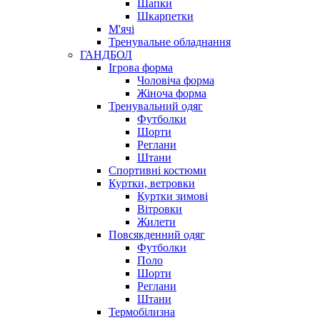
Шапки
Шкарпетки
М'ячі
Тренувальне обладнання
ГАНДБОЛ
Ігрова форма
Чоловіча форма
Жіноча форма
Тренувальний одяг
Футболки
Шорти
Реглани
Штани
Спортивні костюми
Куртки, ветровки
Куртки зимові
Вітровки
Жилети
Повсякденний одяг
Футболки
Поло
Шорти
Реглани
Штани
Термобілизна