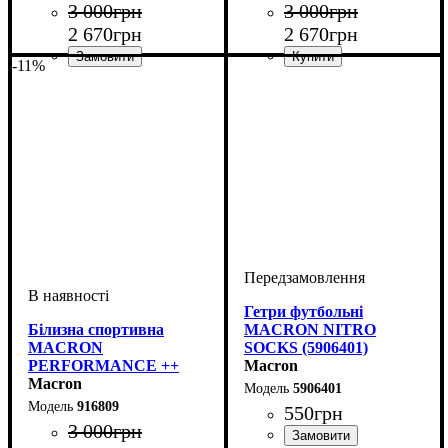
3 000
грн
3 000
грн
2 670
грн
2 670
грн
-11%
Виробник
Колір
: Синій
: Macron
Виробник
Колір
: Темно-синій
: Macron
Гетри футбольні
Білизна спортивна
MACRON NITRO
MACRON
SOCKS (5906401)
PERFORMANCE ++
Macron
Long-sleeves top (916809)
Macron
5906401
916809
550
грн
3 000
грн