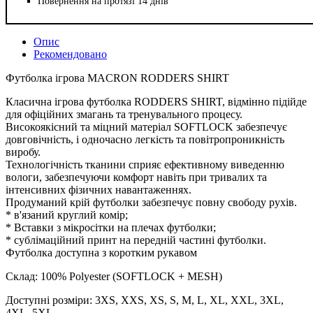
Повернення на протязі 14 днів
Опис
Рекомендовано
Футболка ігрова MACRON RODDERS SHIRT
Класична ігрова футболка RODDERS SHIRT, відмінно підійде
для офіційних змагань та тренувального процесу.
Високоякісний та міцний матеріал SOFTLOCK забезпечує
довговічність, і одночасно легкість та повітропроникність
виробу.
Технологічність тканини сприяє ефективному виведенню
вологи, забезпечуючи комфорт навіть при тривалих та
інтенсивних фізичних навантаженнях.
Продуманий крій футболки забезпечує повну свободу рухів.
* в'язаний круглий комір;
* Вставки з мікросітки на плечах футболки;
* сублімаційний принт на передній частині футболки.
Футболка доступна з коротким рукавом
Склад: 100% Polyester (SOFTLOCK + MESH)
Доступні розміри: 3XS, XXS, XS, S, M, L, XL, XXL, 3XL,
4XL, 5XL