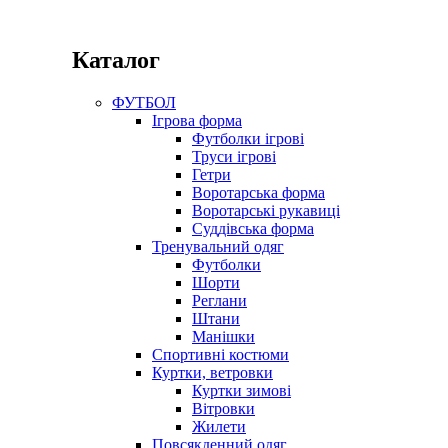
Каталог
ФУТБОЛ
Ігрова форма
Футболки ігрові
Труси ігрові
Гетри
Воротарська форма
Воротарські рукавиці
Суддівська форма
Тренувальний одяг
Футболки
Шорти
Реглани
Штани
Манішки
Спортивні костюми
Куртки, ветровки
Куртки зимові
Вітровки
Жилети
Повсякденний одяг