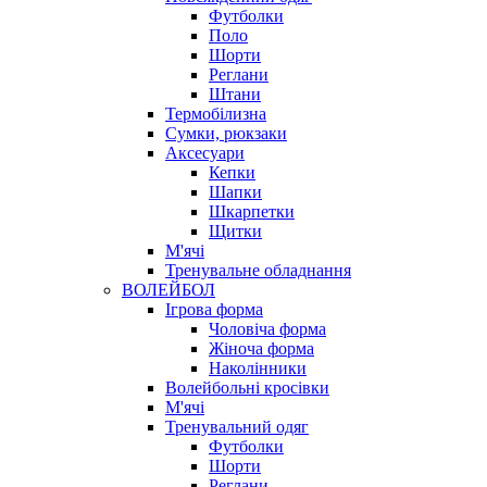
Футболки
Поло
Шорти
Реглани
Штани
Термобілизна
Сумки, рюкзаки
Аксесуари
Кепки
Шапки
Шкарпетки
Щитки
М'ячі
Тренувальне обладнання
ВОЛЕЙБОЛ
Ігрова форма
Чоловіча форма
Жіноча форма
Наколінники
Волейбольні кросівки
М'ячі
Тренувальний одяг
Футболки
Шорти
Реглани