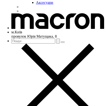
Аксесуари
м.Київ
провулок Юрія Матущака, 8