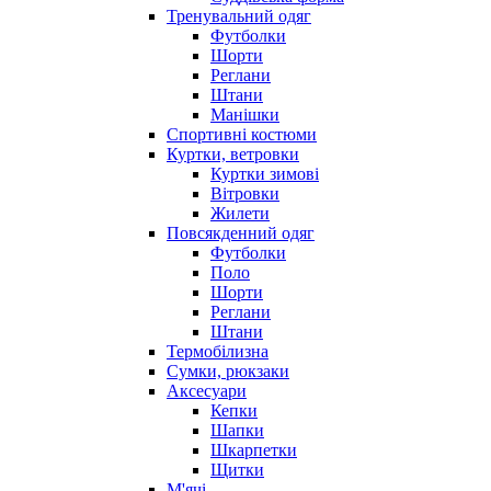
Тренувальний одяг
Футболки
Шорти
Реглани
Штани
Манішки
Спортивні костюми
Куртки, ветровки
Куртки зимові
Вітровки
Жилети
Повсякденний одяг
Футболки
Поло
Шорти
Реглани
Штани
Термобілизна
Сумки, рюкзаки
Аксесуари
Кепки
Шапки
Шкарпетки
Щитки
М'ячі