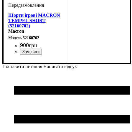
Шорти ігрові MACRON
TEMPEL SHORT
(52160702)
Macron
52160702
900
грн
Колір
: Темно-синій
Поставити питання
Написати відгук