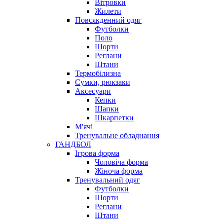
Вітровки
Жилети
Повсякденний одяг
Футболки
Поло
Шорти
Реглани
Штани
Термобілизна
Сумки, рюкзаки
Аксесуари
Кепки
Шапки
Шкарпетки
М'ячі
Тренувальне обладнання
ГАНДБОЛ
Ігрова форма
Чоловіча форма
Жіноча форма
Тренувальний одяг
Футболки
Шорти
Реглани
Штани