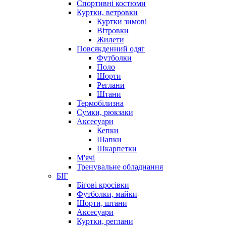
Спортивні костюми
Куртки, ветровки
Куртки зимові
Вітровки
Жилети
Повсякденний одяг
Футболки
Поло
Шорти
Реглани
Штани
Термобілизна
Сумки, рюкзаки
Аксесуари
Кепки
Шапки
Шкарпетки
М'ячі
Тренувальне обладнання
БІГ
Бігові кросівки
Футболки, майки
Шорти, штани
Аксесуари
Куртки, реглани