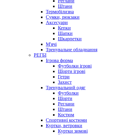
Реглани
Штани
Термобілизна
Сумки, рюкзаки
Аксесуари
Кепки
Шапки
Шкарпетки
М'ячі
Тренувальне обладнання
РЕГБІ
Ігрова форма
Футболки ігрові
Шорти ігрові
Гетри
Захист
Тренувальний одяг
Футболки
Шорти
Реглани
Штани
Костюм
Спортивні костюми
Куртки, ветровки
Куртки зимові