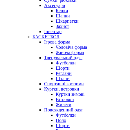
Сумки, рюкзаки
Аксесуари
Кепки
Шапки
Шкарпетки
Захист
Інвентар
БАСКЕТБОЛ
Ігрова форма
Чоловіча форма
Жіноча форма
Тренувальний одяг
Футболки
Шорти
Реглани
Штани
Спортивні костюми
Куртки, ветровки
Куртки зимові
Вітровки
Жилети
Повсякденний одяг
Футболки
Поло
Шорти