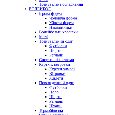
Тренувальне обладнання
ВОЛЕЙБОЛ
Ігрова форма
Чоловіча форма
Жіноча форма
Наколінники
Волейбольні кросівки
М'ячі
Тренувальний одяг
Футболки
Шорти
Реглани
Спортивні костюми
Куртки, ветровки
Куртки зимові
Вітровки
Жилети
Повсякденний одяг
Футболки
Поло
Шорти
Реглани
Штани
Термобілизна