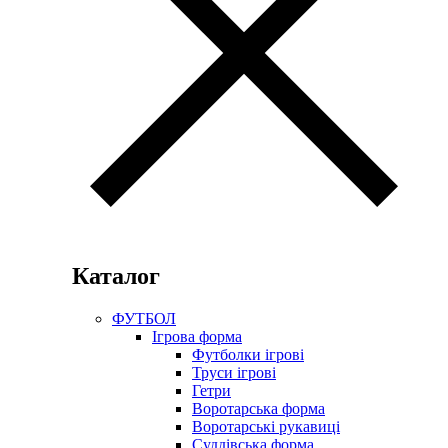
Каталог
ФУТБОЛ
Ігрова форма
Футболки ігрові
Труси ігрові
Гетри
Воротарська форма
Воротарські рукавиці
Суддівська форма